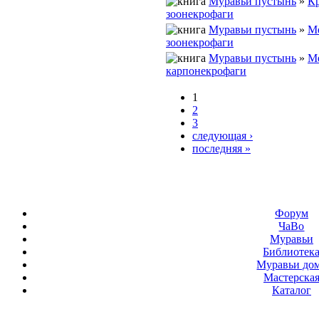
Муравьи пустынь
»
К
зоонекрофаги
Муравьи пустынь
»
М
зоонекрофаги
Муравьи пустынь
»
Ме
карпонекрофаги
1
2
3
следующая ›
последняя »
Форум
ЧаВо
Муравьи
Библиотек
Муравьи до
Мастерска
Каталог