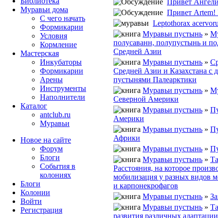
Библиотека
Привет Ангелин
Муравьи дома
Привет Artem! 
С чего начать
Leptothorax acervor
Формикарии
Муравьи пустынь
»
М
Условия
полусаванн, полупустынь и по
Кормление
Средней Азии
Мастерская
Муравьи пустынь
»
С
Инкубаторы
Средней Азии и Казахстана с 
Формикарии
пустынями Палеарктики
Арены
Инструменты
Муравьи пустынь
»
М
Наполнители
Северной Америки
Каталог
Муравьи пустынь
»
П
antclub.ru
Америки
Муравьи
Муравьи пустынь
»
П
Африки
Новое на сайте
Муравьи пустынь
»
П
Форум
Блоги
Муравьи пустынь
»
Та
События в
Расстояния, на которое произв
колониях
мобилизация у разных видов 
Блоги
и карпонекрофагов
Колонии
Муравьи пустынь
»
З
Войти
Муравьи пустынь
»
Та
Peгиcтpaция
развития различных адаптации