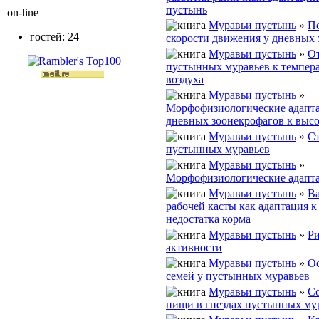
пустынь
on-line
Муравьи пустынь
»
П
гостей: 24
скорости движения у дневных
Муравьи пустынь
»
О
пустынных муравьев к темпер
воздуха
Муравьи пустынь
»
Морфофизиологические адапт
дневных зоонекрофагов к высо
Муравьи пустынь
»
Ст
пустынных муравьев
Муравьи пустынь
»
Морфофизиологические адапта
Муравьи пустынь
»
Ва
рабочей касты как адаптация к
недостатка корма
Муравьи пустынь
»
Ри
активности
Муравьи пустынь
»
О
семей у пустынных муравьев
Муравьи пустынь
»
Со
пищи в гнездах пустынных му