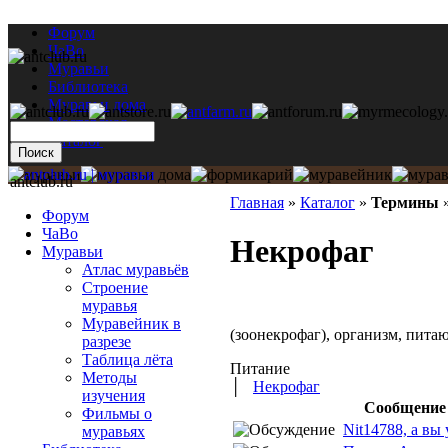
Форум
ЧаВо
Муравьи
Библиотека
Муравьи дома
Мастерская
Каталог
antclub.ru
Главная
»
Каталог
»
Термины
Форум
ЧаВо
Некрофаг
Муравьи
Атлас муравьёв
Строение
муравья
Муравейник в
(зоонекрофаг), организм, пит
разрезе
Таблица лёта
Питание
Методы
│
Некрофаг
изучения
Сообщение
Фильмы о
Nit14788, а вы 
муравьях