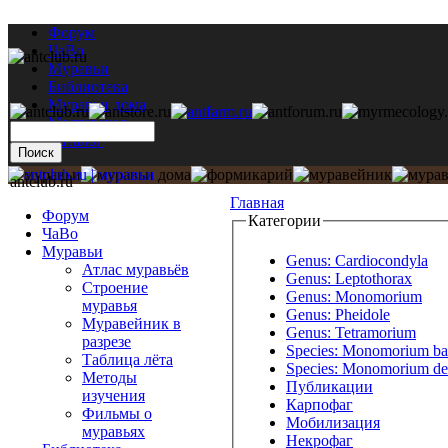
Форум
ЧаВо
Муравьи
Библиотека
Муравьи дома
Мастерская
Каталог
antclub.ru
Главная
Форум
Категории
ЧаВо
Муравьи
Genus: Cardiocondyla
Атлас муравьёв
Genus: Leptothorax
Строение
Genus: Monomorium
муравья
Genus: Pheidole
Муравейник в
Genus: Tetramorium
разрезе
Species: Monomorium ba
Таблица лёта
Species: Monomorium des
Методы
Публикации
изучения
Карпофаг
Фильмы о
Мобилизация
муравьях
Некрофаг