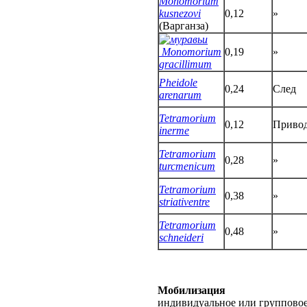
Monomorium
kusnezovi
0,12
»
(Варганза)
Monomorium
0,19
»
gracillimum
Pheidole
0,24
След
arenarum
Tetramorium
0,12
Приво
inerme
Tetramorium
0,28
»
turcmenicum
Tetramorium
0,38
»
striativentre
Tetramorium
0,48
»
schneideri
Мобилизация
индивидуальное или группово