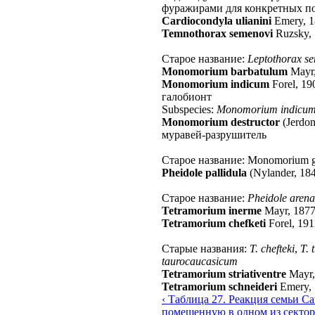
фуражирами для конкретных по
Cardiocondyla ulianini
Emery, 
Temnothorax semenovi
Ruzsky,
Старое название:
Leptothorax s
Monomorium barbatulum
Mayr
Monomorium indicum
Forel, 19
галобионт
Subspecies:
Monomorium indicum
Monomorium destructor
(Jerdon
муравей-разрушитель
Старое название: Monomorium g
Pheidole pallidula
(Nylander, 18
Старое название:
Pheidole aren
Tetramorium inerme
Mayr, 187
Tetramorium chefketi
Forel, 191
Старые названия:
T. chefteki
,
T. 
taurocaucasicum
Tetramorium striativentre
Mayr,
Tetramorium schneideri
Emery,
‹ Таблица 27. Реакция семьи Ca
помещенную в одном из сектор