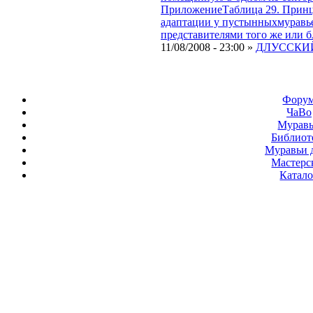
Приложение
Таблица 29. Прин
адаптации у пустынныхмуравьев
представителями того же или 
11/08/2008 - 23:00 »
ДЛУССКИЙ
Фору
ЧаВо
Мурав
Библиот
Муравьи 
Мастерс
Катало