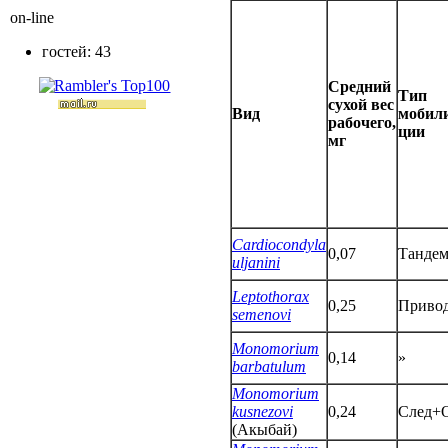
on-line
гостей: 43
Средний
Тип
сухой вес
Вид
мобили
рабочего,
ции
мг
Cardiocondyla
0,07
Танде
uljanini
Leptothorax
0,25
Приво
semenovi
Monomorium
0,14
»
barbatulum
Monomorium
kusnezovi
0,24
След+
(Акыбай)