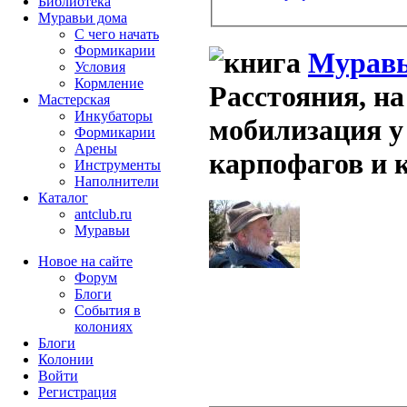
Библиотека
Муравьи дома
С чего начать
Формикарии
Муравь
Условия
Кормление
Расстояния, на
Мастерская
Инкубаторы
мобилизация у
Формикарии
Арены
карпофагов и 
Инструменты
Наполнители
Каталог
antclub.ru
Муравьи
Новое на сайте
Форум
Блоги
События в
колониях
Блоги
Колонии
Войти
Peгиcтpaция