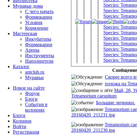
Библиотека
│ │ │ │
Species: Tetram
Муравьи дома
│ │ │ │
Species: Tetram
С чего начать
│ │ │ │
Species: Tetramo
Формикарии
Условия
│ │ │ │
Species: Tetramo
Кормление
│ │ │ │
Species: Tetramo
Мастерская
│ │ │ │
Species: Tetramo
Инкубаторы
│ │ │ │
Species: Tetramo
Формикарии
│ │ │ │
Species: Tetramo
Арены
│ │ │ │
Species: Tetramor
Инструменты
│ │ │ │
Species: Tetramo
Наполнители
Каталог
Сообщени
antclub.ru
Скорее всего te
Муравьи
похожа на Tetra
Новое на сайте
Май, 28, У
Форум
Tetramorium caespitum
Блоги
Большие личинки.
События в
Tetramorium cae
колониях
20160420_211231.jpg
Блоги
Колонии
Tetramorium cae
Войти
20160420_211236.jpg
Peгиcтpaция