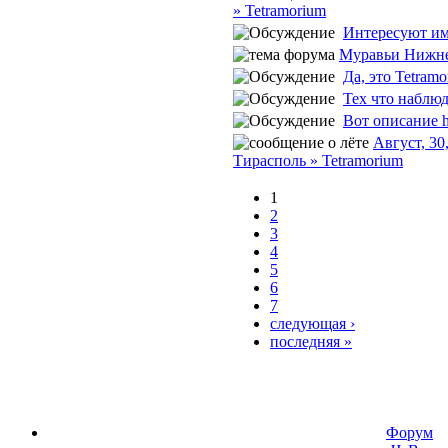
» Tetramorium
Интересуют име
Муравьи Нижне
Да, это Tetramor
Тех что наблюд
Вот описание htt
Август, 3
Тирасполь » Tetramorium
1
2
3
4
5
6
7
следующая ›
последняя »
Форум