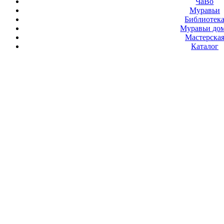
ЧаВо
Муравьи
Библиотек
Муравьи до
Мастерска
Каталог