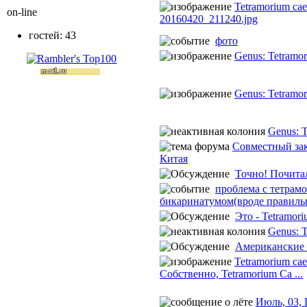
Tetramorium cae
on-line
20160420_211240.jpg
гостей: 43
фото
Genus: Tetramo
Genus: Tetramo
Genus: 
Совместный зак
Китая
Точно! Почитал
проблема с тетрам
бикаринатумом(вроде правиль
Это - Tetramoriu
Genus: 
Американские 
Tetramorium cae
Собственно, Tetramorium Ca ...
Июль, 03, 