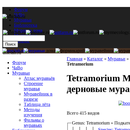
Форум
ЧаВо
Муравьи
Библиотека
Муравьи дома
Мастерская
Каталог
antclub.ru
Главная
»
Каталог
»
Муравьи
»
Форум
Tetramorium
ЧаВо
Муравьи
Tetramorium Ma
Атлас муравьёв
Строение
дерновые мур
муравья
Муравейник в
разрезе
Таблица лёта
Методы
Всего 415 видов
изучения
Фильмы о
Genus: Tetramorium » Подкат
муравьях
│ │ │ │
Species: Tetramo