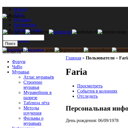
Форум
ЧаВо
Муравьи
Библиотека
Муравьи дома
Мастерская
Каталог
antclub.ru
Главная
»
Пользователи
»
Fari
Форум
ЧаВо
Faria
Муравьи
Атлас муравьёв
Строение
Просмотреть
муравья
События в колониях
Муравейник в
Отследить
разрезе
Таблица лёта
Персональная инф
Методы
изучения
Фильмы о
День рождения:
06/09/1978
муравьях