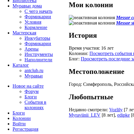
Библиотека
Мои колонии
Муравьи дома
С чего начать
Формикарии
Messor c
Условия
Messor s
Кормление
Мастерская
История
Инкубаторы
Формикарии
Время участия:
16 лет
Арены
Колонии:
Посмотреть события 
Инструменты
Блог:
Просмотреть последние з
Наполнители
Каталог
Местоположение
antclub.ru
Муравьи
Город:
Симферополь, Российск
Новое на сайте
Форум
Любопытные
Блоги
События в
колониях
Недавно смотрели:
Vozlily
[7 ле
Блоги
Myraviinii_LEV
[8 лет]
,
edipke
[
Колонии
Войти
Peгиcтpaция