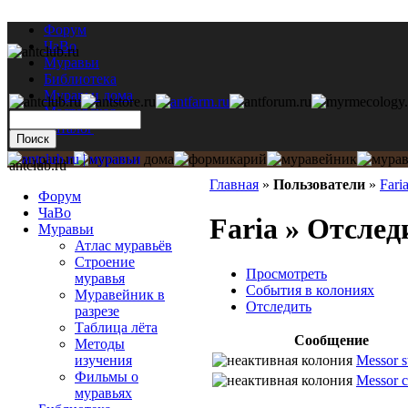
Форум
ЧаВо
Муравьи
Библиотека
Муравьи дома
Мастерская
Каталог
antclub.ru
Главная
»
Пользователи
»
Fari
Форум
ЧаВо
Faria » Отслед
Муравьи
Атлас муравьёв
Строение
Просмотреть
муравья
События в колониях
Муравейник в
Отследить
разрезе
Таблица лёта
Сообщение
Методы
Messor s
изучения
Фильмы о
Messor c
муравьях