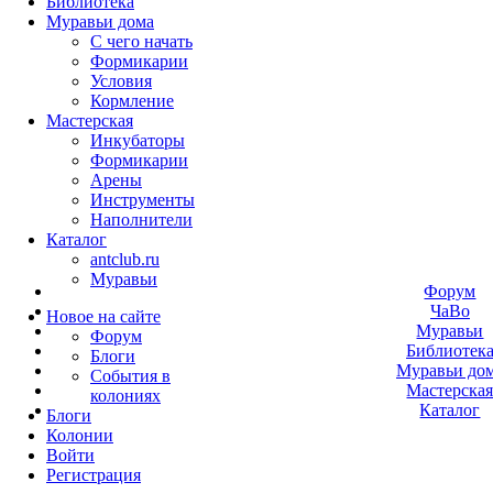
Библиотека
Муравьи дома
С чего начать
Формикарии
Условия
Кормление
Мастерская
Инкубаторы
Формикарии
Арены
Инструменты
Наполнители
Каталог
antclub.ru
Муравьи
Форум
ЧаВо
Новое на сайте
Муравьи
Форум
Библиотек
Блоги
Муравьи до
События в
Мастерска
колониях
Каталог
Блоги
Колонии
Войти
Peгиcтpaция