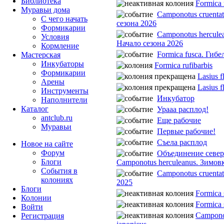
Библиотека
Formica 
Муравьи дома
Camponotus cruenta
С чего начать
сезона 2026
Формикарии
Camponotus hercule
Условия
Начало сезона 2026
Кормление
Formica fusca. Гибе
Мастерская
Инкубаторы
Formica rufibarbis
Формикарии
Lasius f
Арены
Lasius f
Инструменты
Инкубатор
Наполнители
Каталог
Урааа расплод!
antclub.ru
Еще рабочие
Муравьи
Первые рабочие!
Съела расплод
Новое на сайте
Форум
Объединение север
Блоги
Camponotus herculeanus. Зимов
События в
Camponotus cruentat
колониях
2025
Блоги
Formica 
Колонии
Formica 
Войти
Campono
Peгиcтpaция