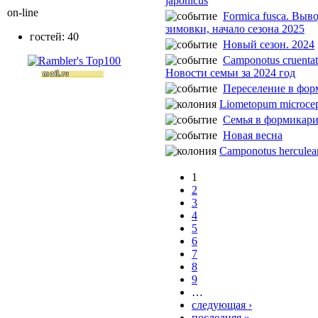
japonicus
on-line
Formica fusca. Выв
зимовки, начало сезона 2025
гостей: 40
Новый сезон. 2024
Camponotus cruentat
Новости семьи за 2024 год
Переселение в фо
Liometopum microce
Семья в формикар
Новая весна
Camponotus herculea
1
2
3
4
5
6
7
8
9
…
следующая ›
последняя »