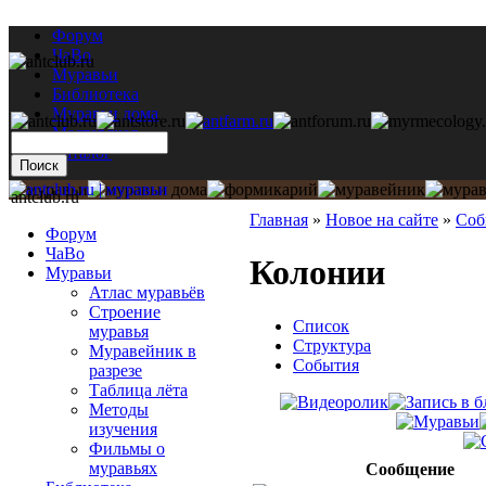
Форум
ЧаВо
Муравьи
Библиотека
Муравьи дома
Мастерская
Каталог
antclub.ru
Главная
»
Новое на сайте
»
Соб
Форум
ЧаВо
Колонии
Муравьи
Атлас муравьёв
Строение
Список
муравья
Структура
Муравейник в
События
разрезе
Таблица лёта
Методы
изучения
Фильмы о
муравьях
Сообщение