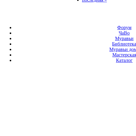
Форум
ЧаВо
Муравьи
Библиотек
Муравьи до
Мастерска
Каталог