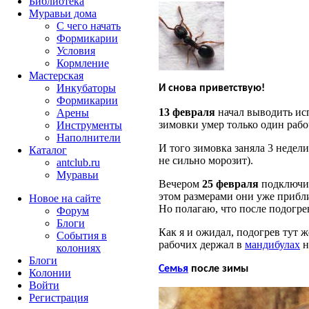
Библиотека
Муравьи дома
С чего начать
Формикарии
Условия
Кормление
Мастерская
Инкубаторы
И снова приветствую!
Формикарии
13 февраля
начал выводить ис
Арены
зимовки умер только один рабо
Инструменты
Наполнители
И того зимовка заняла 3 недел
Каталог
не сильно морозит).
antclub.ru
Муравьи
Вечером
25 февраля
подключил
этом
размерами
они
уже прибл
Новое на сайте
Но полагаю, что после подогре
Форум
Блоги
Как я и ожидал, подогрев тут 
События в
рабочих держал в
мандибулах
н
колониях
Блоги
Семья
после зимы
Колонии
Войти
Peгиcтpaция