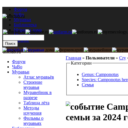
Форум
ЧаВо
Муравьи
Библиотека
Муравьи дома
Мастерская
Каталог
antclub.ru
Главная
»
Пользователи
»
Cry
Форум
Категории
ЧаВо
Муравьи
Genus: Camponotus
Атлас муравьёв
Species: Camponotus her
Строение
Семья
муравья
Муравейник в
разрезе
Таблица лёта
Campo
Методы
изучения
семьи за 2024 г
Фильмы о
муравьях