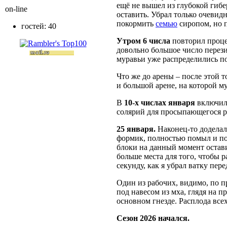
ещё не вышел из глубокой гибе
on-line
оставить. Убрал только очевид
покормить
семью
сиропом, но п
гостей: 40
Утром 6 числа
повторил проце
довольно большое число перези
муравьи уже распределились по
Что же до арены – после этой т
и большой арене, на которой му
В
10-х числах января
включил 
солярий для просыпающегося р
25 января.
Наконец-то доделал 
формик, полностью помыл и поч
блоки на данный момент остав
больше места для того, чтобы 
секунду, как я убрал ватку пе
Один из рабочих, видимо, по п
под навесом из мха, глядя на 
основном гнезде. Расплода все
Сезон 2026 начался.