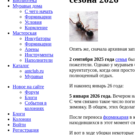
Библиотека
Муравьи дома
С чего начать
Формикарии
Условия
Кормление
Мастерская
Инкубаторы
Формикарии
Опять же, сначала архивная зап
Арены
Инструменты
2 сентября 2025 года
семья
был
Наполнители
пожелтели. Однако у муравьев 
Каталог
круентатусов, когда они просто
antclub.ru
полноценный отдых.
Муравьи
И наконец январь 26 года:
Новое на сайте
Форум
5 января 2026 года.
Вечером н
Блоги
С чем связано такое число пог
События в
зимовку. В общем, этих бедола
колониях
Блоги
После переноса
формикария
в к
Колонии
находившихся в этот момент сн
Войти
Peгиcтpaция
И вот в ходе уборки некоторые 