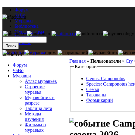
Форум
ЧаВо
Муравьи
Библиотека
Муравьи дома
Мастерская
Каталог
antclub.ru
Главная
»
Пользователи
»
Cry
Форум
Категории
ЧаВо
Муравьи
Genus: Camponotus
Атлас муравьёв
Species: Camponotus her
Строение
Семья
муравья
Тараканы
Муравейник в
Формикарий
разрезе
Таблица лёта
Методы
изучения
Campo
Фильмы о
муравьях
сезона 2026