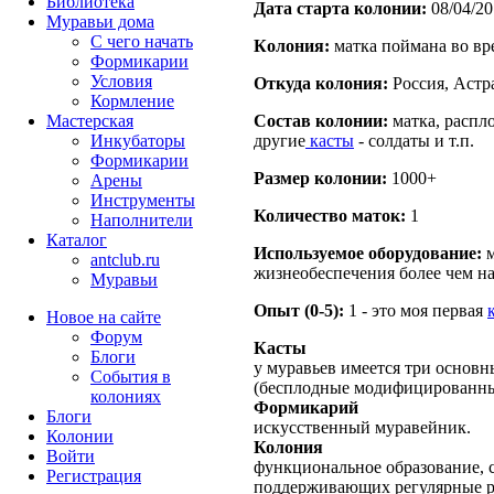
Библиотека
Дата старта кoлонии:
08/04/20
Муравьи дома
С чего начать
Кoлония:
матка поймана во вр
Формикарии
Условия
Откуда кoлония:
Россия, Астр
Кормление
Мастерская
Состав кoлонии:
матка, распло
Инкубаторы
другие
касты
- солдаты и т.п.
Формикарии
Размер кoлонии:
1000+
Арены
Инструменты
Количество маток:
1
Наполнители
Каталог
Используемое оборудование:
м
antclub.ru
жизнеобеспечения более чем на
Муравьи
Опыт (0-5):
1 - это моя первая
Новое на сайте
Форум
Касты
Блоги
у муравьев имеется три основн
События в
(бесплодные модифицированны
колониях
Формикарий
Блоги
искусственный муравейник.
Колонии
Колония
Войти
функциональное образование, с
Peгиcтpaция
поддерживающих регулярные 