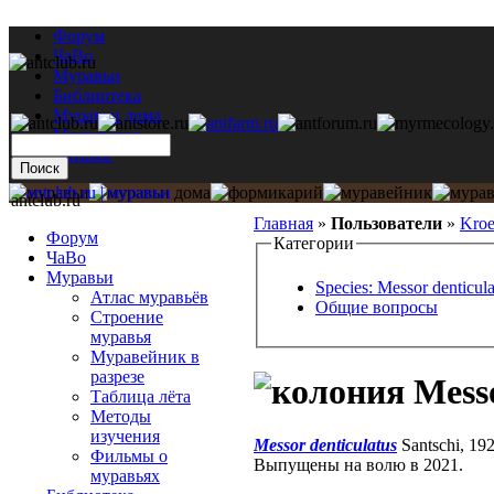
Форум
ЧаВо
Муравьи
Библиотека
Муравьи дома
Мастерская
Каталог
antclub.ru
Главная
»
Пользователи
»
Kro
Форум
Категории
ЧаВо
Муравьи
Species: Messor denticula
Атлас муравьёв
Общие вопросы
Строение
муравья
Муравейник в
разрезе
Messo
Таблица лёта
Методы
изучения
Messor denticulatus
Santschi, 19
Фильмы о
Выпущены на волю в 2021.
муравьях