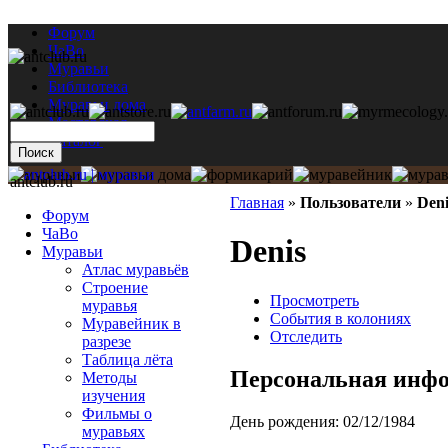
Форум
ЧаВо
Муравьи
Библиотека
Муравьи дома
Мастерская
Каталог
antclub.ru
Главная
»
Пользователи
»
Deni
Форум
ЧаВо
Denis
Муравьи
Атлас муравьёв
Строение
Просмотреть
муравья
События в колониях
Муравейник в
Отследить
разрезе
Таблица лёта
Персональная инф
Методы
изучения
Фильмы о
День рождения:
02/12/1984
муравьях