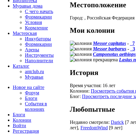
Библиотека
Местоположение
Муравьи дома
С чего начать
Формикарии
Город:
, Российская Федерация
Условия
Кормление
Мои колонии
Мастерская
Инкубаторы
Messor capitatus
-
_7
Формикарии
Messor barbarus
-
_3
Арены
Camponotus aethiops
Инструменты
Lasius n
Наполнители
Каталог
История
antclub.ru
Муравьи
Время участия:
16 лет
Новое на сайте
Колонии:
Посмотреть события 
Форум
Блог:
Просмотреть последние з
Блоги
События в
Любопытные
колониях
Блоги
Колонии
Недавно смотрели:
Darick
[7 ле
Войти
лет]
,
FreedomWind
[9 лет]
Peгиcтpaция