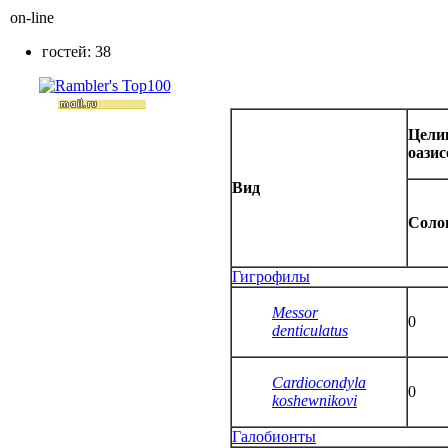
on-line
гостей: 38
Цели
оазис
Вид
Соло
Гигрофилы
Messor
0
denticulatus
Cardiocondyla
0
koshewnikovi
Галобионты