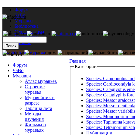
Форум
ЧаВо
Муравьи
Библиотека
Муравьи дома
Мастерская
Каталог
antclub.ru
Главная
Форум
Категории
ЧаВо
Муравьи
Species: Camponotus turk
Атлас муравьёв
Species: Cardiocondyla 
Строение
Species: Cataglyphis eme
муравья
Species: Cataglyphis forel
Муравейник в
Species: Messor aralocas
разрезе
Species: Messor denticula
Таблица лёта
Species: Messor variabili
Методы
Species: Monomorium in
изучения
Species: Tapinoma karava
Фильмы о
Species: Tetramorium sch
муравьях
Публикации