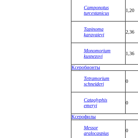
Camponotus
1,20
turcestanicus
Tapinoma
2,36
karavaievi
Monomorium
1,36
kusnezovi
Ксеробионты
Tetramorium
0
schneideri
Cataglyphis
0
emeryi
Ксерофилы
Messor
0
aralocaspius