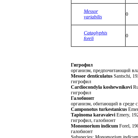
Messor
0
variabilis
Cataglyphis
0
foreli
Гигрофил
организм, предпочитающий вл
Messor denticulatus
Santschi, 1
гигрофил
Cardiocondyla koshewnikovi
Ru
гигрофил
Галобионт
организм, обитающий в среде 
Camponotus turkestanicus
Emer
Tapinoma karavaievi
Emery, 19
гигрофил, галобионт
Monomorium indicum
Forel, 19
галобионт
Subspecies:
Monomorium indicum