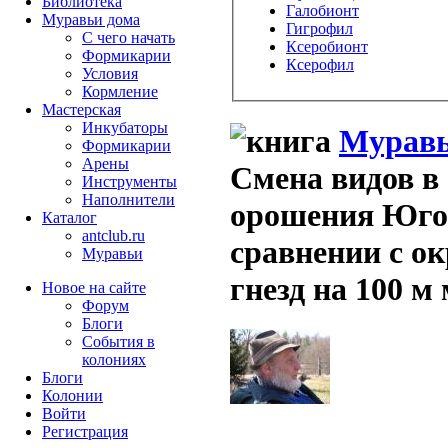
Библиотека
Галобионт
Муравьи дома
Гигрофил
С чего начать
Ксеробионт
Формикарии
Ксерофил
Условия
Кормление
Мастерская
Инкубаторы
Муравь
Формикарии
Арены
Смена видов в 
Инструменты
Наполнители
орошения Юго
Каталог
antclub.ru
сравнении с о
Муравьи
гнезд на 100 м
Новое на сайте
Форум
Блоги
События в
колониях
Блоги
Колонии
Войти
Peгиcтpaция