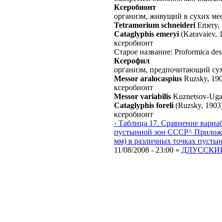
Ксеробионт
организм, живущий в сухих ме
Tetramorium schneideri
Emery,
Cataglyphis emeryi
(Karavaiev, 
ксеробионт
Старое название: Proformica des
Ксерофил
организм, предпочитающий сух
Messor aralocaspius
Ruzsky, 19
ксеробионт
Messor variabilis
Kuznetsov-Uga
Cataglyphis foreli
(Ruzsky, 1903
ксеробионт
‹ Таблица 17. Сравнение вариа
пустынной зон СССР
^ Прилож
мм) в различных точках пусты
11/08/2008 - 23:00 »
ДЛУССКИЙ