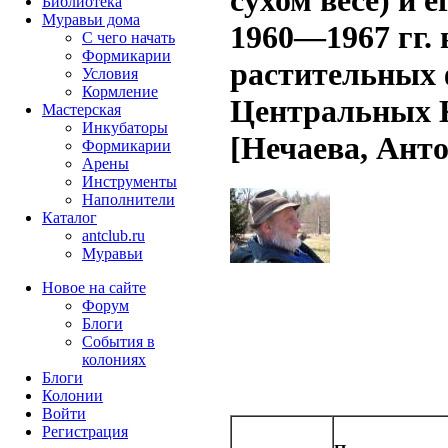
сухом весе) и 
Библиотека
Муравьи дома
1960—1967 гг. 
С чего начать
Формикарии
растительных
Условия
Кормление
Центральных 
Мастерская
Инкубаторы
[Нечаева, Анто
Формикарии
Арены
Инструменты
Наполнители
Каталог
antclub.ru
Муравьи
Новое на сайте
Форум
Блоги
События в
колониях
Блоги
Колонии
Войти
Peгиcтpaция