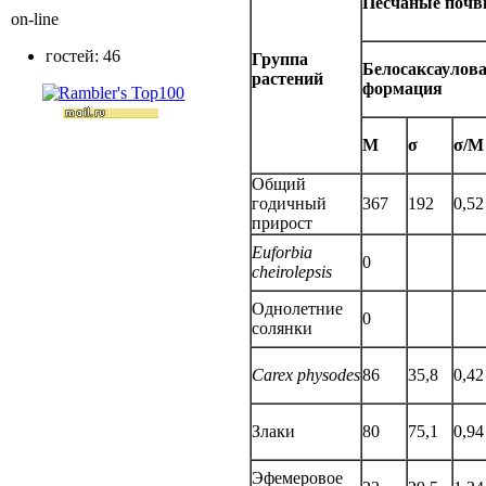
Песчаные поч
on-line
гостей: 46
Группа
Белосаксаулов
растений
формация
M
σ
σ/M
Общий
годичный
367
192
0,52
прирост
Euforbia
0
cheirolepsis
Однолетние
0
солянки
Carex physodes
86
35,8
0,42
Злаки
80
75,1
0,94
Эфемеровое