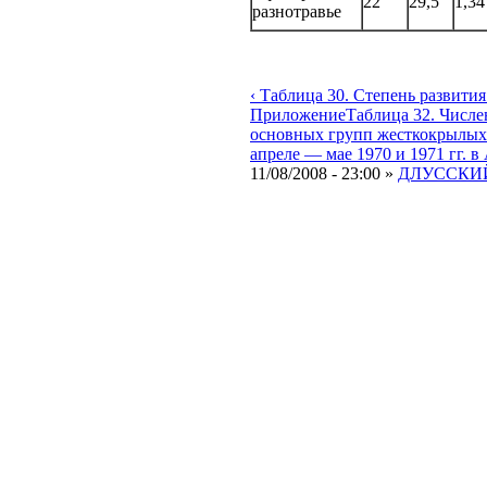
22
29,5
1,34
разнотравье
‹ Таблица 30. Степень развити
Приложение
Таблица 32. Числе
основных групп жесткокрылых в
апреле — мае 1970 и 1971 гг. в 
11/08/2008 - 23:00 »
ДЛУССКИЙ