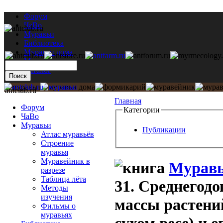
Форум
ЧаВо
Муравьи
Библиотека
Муравьи дома
Мастерская
Каталог
antclub.ru
Главная
Форум
Категории
ЧаВо
Муравьи
Публикации
Атлас муравьёв
Строение
муравья
Муравейник в
Муравь
разрезе
Таблица лёта
31. Среднегод
Методы
изучения
массы растений
Фильмы о
муравьях