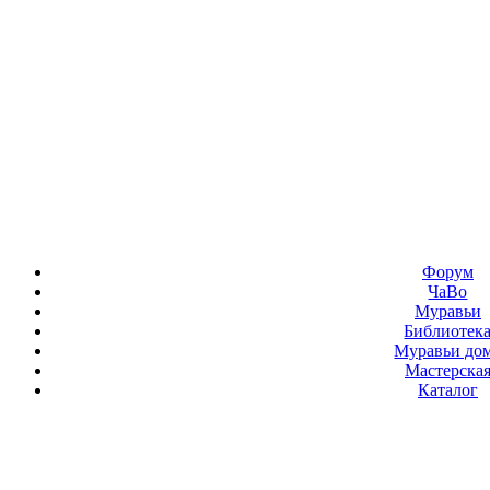
Форум
ЧаВо
Муравьи
Библиотек
Муравьи до
Мастерска
Каталог