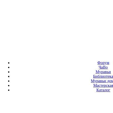
Форум
ЧаВо
Муравьи
Библиотек
Муравьи до
Мастерска
Каталог