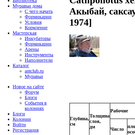
Catnponotus xe
Библиотека
Муравьи дома
Акыбай, сакса
С чего начать
Формикарии
1974]
Условия
Кормление
Мастерская
Инкубаторы
Формикарии
Арены
Инструменты
Наполнители
Каталог
antclub.ru
Муравьи
Новое на сайте
Форум
Блоги
События в
колониях
Рабочие
Блоги
Толщина
Глубина,
Колонии
слоя,
см
Войти
пло
дм
Число
Peгиcтpaция
осо