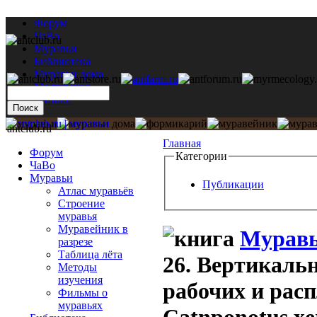
Форум
ЧаВо
Муравьи
Библиотека
Муравьи дома
Мастерская
Каталог
antclub.ru
Главная
Форум
Категории
ЧаВо
Муравьи
Публикации
Атлас муравьёв
Строение
муравья
Муравейник в
Муравь
разрезе
Таблица лёта
26. Вертикаль
Методы
изучения
рабочих и расп
Фильмы о
муравьях