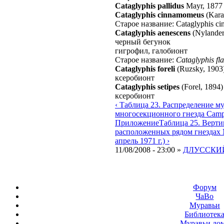
Cataglyphis pallidus
Mayr, 1877
Cataglyphis cinnamomeus
(Kara
Старое название: Cataglyphis c
Cataglyphis aenescens
(Nylander
черный бегунок
гигрофил, галобионт
Старое название:
Cataglyphis fla
Cataglyphis foreli
(Ruzsky, 1903
ксеробионт
Cataglyphis setipes
(Forel, 1894)
ксеробионт
‹ Таблица 23. Распределение м
многосекционного гнезда Campon
Приложение
Таблица 25. Верти
расположенных рядом гнездах Me
апрель 1971 г.) ›
11/08/2008 - 23:00 »
ДЛУССКИЙ
Форум
ЧаВо
Муравьи
Библиотек
Муравьи до