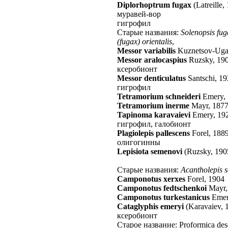
Diplorhoptrum fugax
(Latreille,
муравей-вор
гигрофил
Старые названия:
Solenopsis fug
(fugax) orientalis
,
Messor variabilis
Kuznetsov-Uga
Messor aralocaspius
Ruzsky, 19
ксеробионт
Messor denticulatus
Santschi, 1
гигрофил
Tetramorium schneideri
Emery,
Tetramorium inerme
Mayr, 187
Tapinoma karavaievi
Emery, 19
гигрофил, галобионт
Plagiolepis pallescens
Forel, 188
олигогинны
Lepisiota semenovi
(Ruzsky, 190
Старые названия:
Acantholepis 
Camponotus xerxes
Forel, 1904
Camponotus fedtschenkoi
Mayr,
Camponotus turkestanicus
Emer
Cataglyphis emeryi
(Karavaiev, 
ксеробионт
Старое название: Proformica des