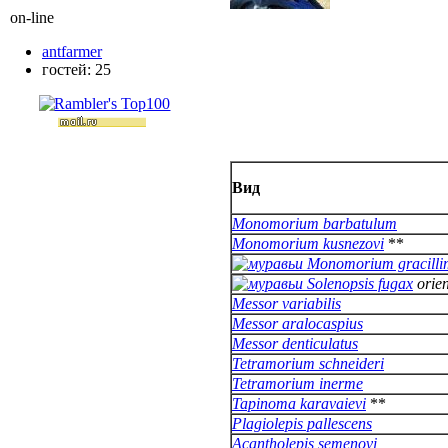
on-line
antfarmer
гостей: 25
Вид
Monomorium barbatulum
Monomorium kusnezovi
**
Monomorium gracill
Solenopsis fugax
orien
Messor variabilis
Messor aralocaspius
Messor denticulatus
Tetramorium schneideri
Tetramorium inerme
Tapinoma karavaievi
**
Plagiolepis pallescens
Acantholepis semenovi