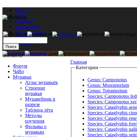
Форум
ЧаВо
Муравьи
Библиотека
Муравьи дома
Мастерская
Каталог
antclub.ru
Главная
Форум
Категории
ЧаВо
Муравьи
Genus: Camponotus
Атлас муравьёв
Genus: Monomorium
Строение
Genus: Tetramorium
муравья
Species: Camponotus fed
Муравейник в
Species: Camponotus xer
разрезе
Species: Cataglyphis aen
Таблица лёта
Species: Cataglyphis ci
Методы
Species: Cataglyphis eme
изучения
Species: Cataglyphis forel
Фильмы о
Species: Cataglyphis pall
муравьях
Species: Cataglyphis seti