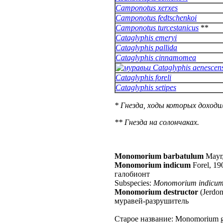
Camponotus xerxes
Camponotus fedtschenkoi
Camponotus turcestanicus
**
Cataglyphis emeryi
Cataglyphis pallida
Cataglyphis cinnamomea
Cataglyphis aenescen
Cataglyphis foreli
Cataglyphis setipes
* Гнезда, ходы которых доходи
** Гнезда на солончаках.
Monomorium barbatulum
Mayr
Monomorium indicum
Forel, 19
галобионт
Subspecies:
Monomorium indicum
Monomorium destructor
(Jerdon
муравей-разрушитель
Старое название: Monomorium g