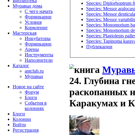
Библиотека
Species: Diplorhoptrum 
Муравьи дома
Species: Messor aralocas
С чего начать
Species: Messor denticula
Формикарии
Species: Messor variabili
Условия
Species: Monomorium ba
Кормление
Species: Monomorium des
Мастерская
Species: Plagiolepis palle
Инкубаторы
Species: Tapinoma karava
Формикарии
Публикации
Арены
Инструменты
Наполнители
Каталог
Муравь
antclub.ru
Муравьи
24. Глубина гн
Новое на сайте
раскопанных 
Форум
Блоги
Каракумах и К
События в
колониях
Блоги
Колонии
Войти
Peгиcтpaция