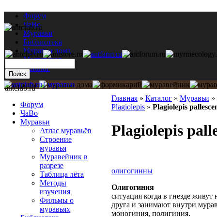
Форум
ЧаВо
Муравьи
Библиотека
Муравьи дома
Мастерская
Каталог
antclub.ru
Главная
»
Каталог
»
Муравьи
»
Форум
Plagiolepis
»
Plagiolepis pallesce
ЧаВо
Муравьи
Plagiolepis pall
Атлас муравьёв
Строение
муравья
Муравейник в
разрезе
олигогинны
Таблица лёта
Методы
Олигогиния
изучения
ситуация когда в гнезде живут 
Фильмы о
друга и занимают внутри мура
муравьях
моногиния, полигиния.