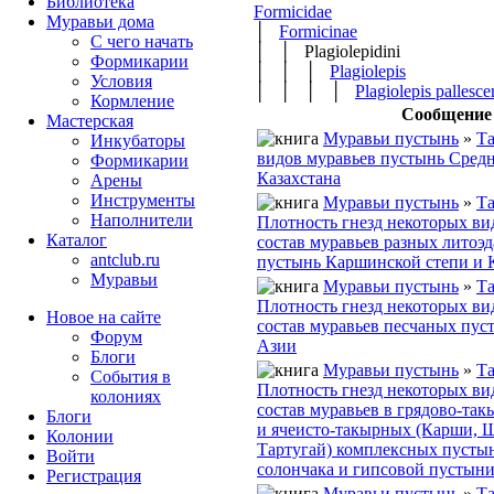
Библиотека
Formicidae
Муравьи дома
│
Formicinae
С чего начать
│ │ Plagiolepidini
Формикарии
│ │ │
Plagiolepis
Условия
│ │ │ │
Plagiolepis pallesce
Кормление
Сообщение
Мастерская
Муравьи пустынь
»
Та
Инкубаторы
видов муравьев пустынь Сред
Формикарии
Казахстана
Арены
Инструменты
Муравьи пустынь
»
Та
Наполнители
Плотность гнезд некоторых ви
Каталог
состав муравьев разных литоэ
antclub.ru
пустынь Каршинской степи и
Муравьи
Муравьи пустынь
»
Та
Плотность гнезд некоторых ви
Новое на сайте
состав муравьев песчаных пус
Форум
Азии
Блоги
Муравьи пустынь
»
Та
События в
Плотность гнезд некоторых ви
колониях
состав муравьев в грядово-та
Блоги
и ячеисто-такырных (Карши, 
Колонии
Тартугай) комплексных пустын
Войти
солончака и гипсовой пустын
Peгиcтpaция
Муравьи пустынь
»
Та