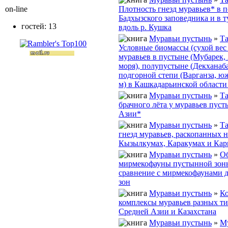
Плотность гнезд муравьев* в 
on-line
Бадхызского заповедника и в т
гостей: 13
вдоль р. Кушка
Муравьи пустынь
»
Та
Условные биомассы (сухой вес 
муравьев в пустыне (Мубарек, 
моря), полупустыне (Декханаба
подгорной степи (Варганза, ю
м) в Кашкадарьинской област
Муравьи пустынь
»
Та
брачного лёта у муравьев пус
Азии*
Муравьи пустынь
»
Та
гнезд муравьев, раскопанных 
Кызылкумах, Каракумах и Кар
Муравьи пустынь
»
О
мирмекофауны пустынной зон
сравнение с мирмекофаунами 
зон
Муравьи пустынь
»
К
комплексы муравьев разных т
Средней Азии и Казахстана
Муравьи пустынь
»
М