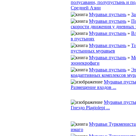
полусаванн, полупустынь и по
Средней Азии
Муравьи пустынь
»
З
Муравьи пустынь
»
П
скорости движения у дневных
Муравьи пустынь
»
В
в пустынях
Муравьи пустынь
»
Ти
пустынных муравьев
Муравьи пустынь
»
М
зоонекрофаги
Муравьи пустынь
»
Э
коадаптивных комплексов мур
Муравьи пуст
Размещение входов ...
Муравьи пуст
Гнездо Plagiolepi ...
Муравьи Туркмениста
имаго