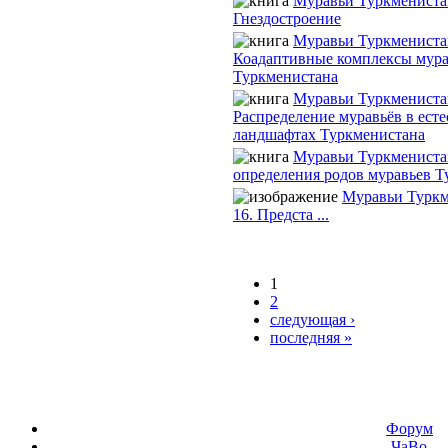
Муравьи Туркмениста
Гнездостроение
Муравьи Туркмениста
Коадаптивные комплексы мура
Туркменистана
Муравьи Туркмениста
Распределение муравьёв в ест
ландшафтах Туркменистана
Муравьи Туркмениста
определения родов муравьев Т
Муравьи Туркм
16. Предста ...
1
2
следующая ›
последняя »
Форум
ЧаВо