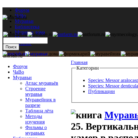
Форум
ЧаВо
Муравьи
Библиотека
Муравьи дома
Мастерская
Каталог
antclub.ru
Главная
Форум
Категории
ЧаВо
Муравьи
Species: Messor aralocas
Атлас муравьёв
Species: Messor denticula
Строение
Публикации
муравья
Муравейник в
разрезе
Таблица лёта
Муравь
Методы
изучения
25. Вертикаль
Фильмы о
муравьях
камер в распо