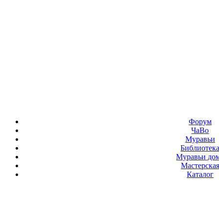
Форум
ЧаВо
Муравьи
Библиотек
Муравьи до
Мастерска
Каталог