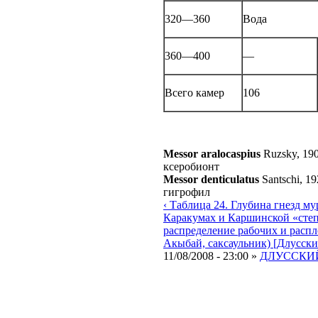
320—360
Вода
360—400
—
Всего камер
106
Messor aralocaspius
Ruzsky, 19
ксеробионт
Messor denticulatus
Santschi, 1
гигрофил
‹ Таблица 24. Глубина гнезд м
Каракумах и Каршинской «сте
распределение рабочих и распло
Акыбай, саксаульник) [Длусский
11/08/2008 - 23:00 »
ДЛУССКИЙ