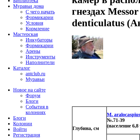
Библиотека
Муравьи дома
гнездах Messor 
С чего начать
Формикарии
denticulatus (А
Условия
Кормление
Мастерская
Инкубаторы
Формикарии
Арены
Инструменты
Наполнители
Каталог
antclub.ru
Муравьи
Новое на сайте
Форум
Блоги
События в
колониях
M. aralocaspiu
Блоги
№.71-39
Колонии
(население 6,8
Глубина, см
Войти
Peгиcтpaция