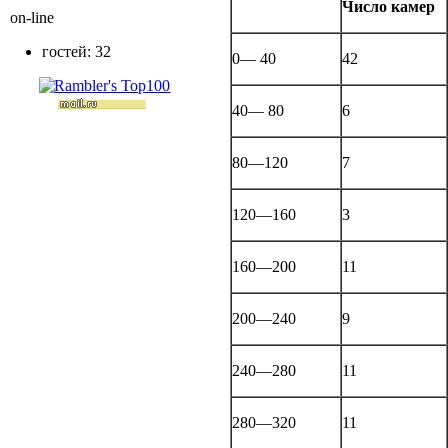
Число камер
on-line
гостей: 32
0— 40
42
40— 80
6
80—120
7
120—160
3
160—200
11
200—240
9
240—280
11
280—320
11