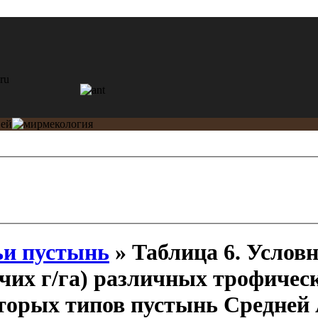
и пустынь
» Таблица 6. Услов
очих г/га) различных трофичес
торых типов пустынь Средней