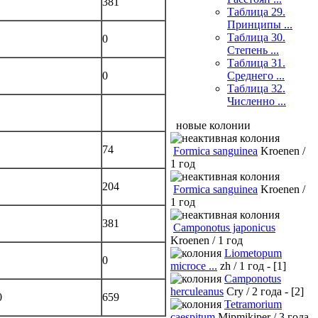
381
Таблица 29.
Принципы ...
Таблица 30.
0
Степень ...
Таблица 31.
Среднего ...
0
Таблица 32.
Численно ...
новые колонии
74
Formica sanguinea
Kroenen /
1 год
204
Formica sanguinea
Kroenen /
1 год
381
Camponotus japonicus
Kroenen / 1 год
Liometopum
0
microce ...
zh / 1 год - [1]
Camponotus
herculeanus
Cry / 2 года - [2]
0
659
Tetramorium
caespitum
Mipmikiper / 3 года