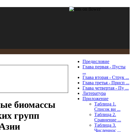
Предисловие
Глава первая - Пусты
...
Глава вторая - Струк ...
Глава третья - Присп ...
Глава четвертая - Пу ...
Литература
Приложение
ные биомассы
Таблица 1.
Список ви ...
ких групп
Таблица 2.
Сравнение ...
 Азии
Таблица 3.
Численнос ...