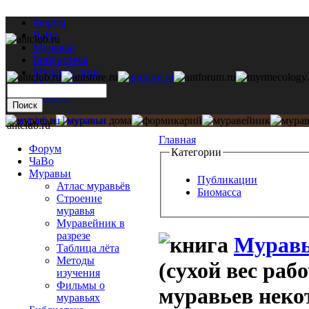
Форум
ЧаВо
Муравьи
Библиотека
Муравьи дома
Мастерская
Каталог
antclub.ru
Главная
Форум
Категории
ЧаВо
Муравьи
Публикации
Атлас муравьёв
Биомасса
Строение
муравья
Муравейник в
разрезе
Муравь
Таблица лёта
Методы
(сухой вес раб
изучения
Фильмы о
муравьев неко
муравьях