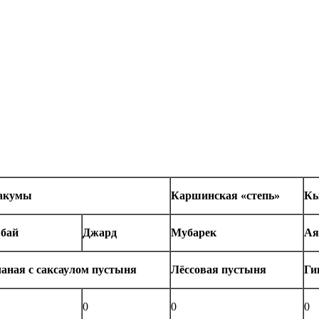
акумы
Каршинская «степь»
Кы
бай
Джард
Мубарек
Ая
аная с саксаулом пустыня
Лёссовая пустыня
Ги
0
0
0