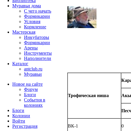
Библиотека
Муравьи дома
С чего начать
Формикарии
Условия
Кормление
Мастерская
Инкубаторы
Формикарии
Арены
Инструменты
Наполнители
Каталог
antclub.ru
Муравьи
Кар
Новое на сайте
Форум
Блоги
Трофическая ниша
Акы
События в
колониях
Блоги
Песч
Колонии
Войти
ВК-1
0
Peгиcтpaция