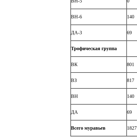
ВН-5
0
ВН-6
140
ДА-3
69
Трофическая группа
ВК
801
ВЗ
817
ВН
140
ДА
69
Всего муравьев
1827