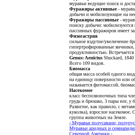
муравьи ведущие поиск и дост
Фуражиры активные
- мурав
добычи и мобилизующие на не
Фуражиры пассивные
- мурав
поиску добычи: мобилизуются 
пассивных фуражиров имеет за
Физогастрия
сильное вздутие/увеличение б
гипертрофированные яичники, 
продуктивностью. Встречается
Genus: Aenictus
Shuckard, 1840
Всего 109 видов.
Биомасса
общая масса особей одного вид
на единицу поверхности или о
называется фитомассой, биома
Насекомое
класс беспозвоночных типа чле
грудь и брюшко, 3 пары ног, у
Развитие, как правило, с мета
куколка), взрослое насекомое.
группа животных на Земле.
‹ Муравьи полусаванн, полупу
Муравьи аридных и семиаридн
Северной Америки ›