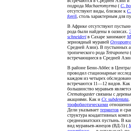
встречаются в Средней Азии и
подрода
Machaeromyrma
(
C. b
отсутствуют виды, близкие к
C.
foreli
, столь характерным для 
В Африке отсутствуют пусты
рода были найдены в оазисах.
schneideri
в Сахаре занимают
M
зерноядный муравей
Oxyopomyr
Средней Азии). В пустынных а
тропического рода
Tetraponera
(
встречающиеся в Средней Азии
В районе Бени-Аббес в Централ
проводил стационарные исслед
каждом из четырех обследован
встречаются 11—12 видов. Как
большинство муравьев являетс
Crematogaster
связаны с дерев
акациями. Как и
Cr. subdentata
,
трофобиотическими
отношения
Дели указывает
термитов
и сра
структура коадаптивных компл
среднеазиатских пустынь. В к
вид муравьев-жнецов (ВД-5) (
M
aegyptiacus
— в остальных), по