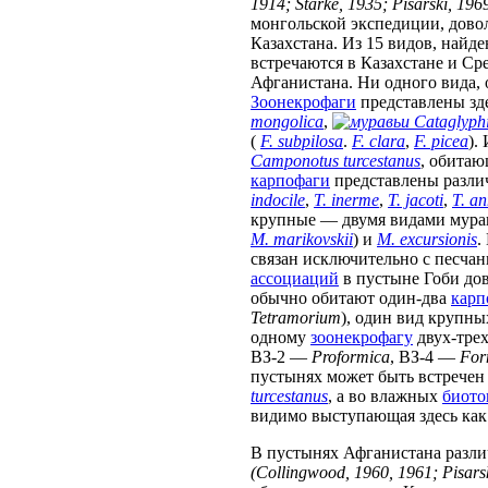
1914; Starke, 1935; Pisarski, 1969
монгольской экспедиции, довол
Казахстана. Из 15 видов, найд
встречаются в Казахстане и Ср
Афганистана. Ни одного вида, 
Зоонекрофаги
представлены зд
mongolica
,
Cataglyph
(
F. subpilosa
.
F. clara
,
F. picea
).
Camponotus turcestanus
, обитаю
карпофаги
представлены разл
indocile
,
T. inerme
,
T. jacoti
,
T. an
крупные — двумя видами мур
M. marikovskii
) и
M. excursionis
.
связан исключительно с песча
ассоциаций
в пустыне Гоби дов
обычно обитают один-два
карп
Tetramorium
), один вид крупн
одному
зоонекрофагу
двух-тре
ВЗ-2 —
Proformica
, ВЗ-4 —
For
пустынях может быть встречен
turcestanus
, а во влажных
биото
видимо выступающая здесь ка
В пустынях Афганистана разл
(Collingwood, 1960, 1961; Pisarsk