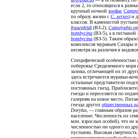
если 2, то относящихся к разн
крупный ночной
зоофаг
Campon
по образу жизни с
C. xerxes
) и
классов. В каменистой пустын
frauenfeldi
(ВЗ-2),
Cataglyphis 
bombycina
(ВЗ-5), а в песчано
bombycina
(ВЗ-5). Таким образо
комплексов муравьев Сахары и
несмотря на различия в видовом
Специфической особенностью 
побережье Средиземного моря 
залива, отличающей их от друг
здесь встречаются муравьи-коч
остальные представители подсем
постоянных гнезд. Приблизите
гнездо и переселяется по под
галереям на новое место. Пита
гнезда других
общественных н
Dorylus
, — главным образом ра
население. Численность их сем
млн. взрослых особей), что не 
численностью ни одного из др
пустынях. Высокая смертность
компенсируется необычайно в