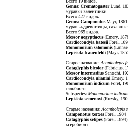
Всего 19 видов.
Genus: Crematogaster
Lund, 18
муравьи-валентинки
Всего 427 видов.
Genus: Camponotus
Mayr, 1861
муравьи-древоточцы, сахарные
Всего 965 видов.
Messor aegyptiacus
(Emery, 187
Cardiocondyla batesii
Forel, 18
Monomorium salomonis
(Linnae
Lepisiota frauenfeldi
(Mayr, 185
Старое название:
Acantholepis f
Cataglyphis bicolor
(Fabricius, 
Messor intermedius
Santschi, 19
Cardiocondyla ulianini
Emery, 
Monomorium indicum
Forel, 19
галобионт
Subspecies:
Monomorium indicum
Lepisiota semenovi
(Ruzsky, 190
Старые названия:
Acantholepis 
Camponotus xerxes
Forel, 1904
Cataglyphis setipes
(Forel, 1894)
ксеробионт