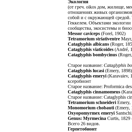
Экология
(от греч. oikos дом, жилище, ме
отношениях живых организмов
собой и с окружающей средой. 
Геккелем. Объектами экологии
сообщества, экосистемы и биос
Messor caviceps
(Forel, 1902)
Tetramorium striativentre
Mayr,
Cataglyphis albicans
(Roger, 18
Cataglyphis viaticoides
(André, 
Cataglyphis bombycinus
(Roger
Старое название:
Cataglyphis b
Cataglyphis lucasi
(Emery, 1898)
Cataglyphis emeryi
(Karavaiev, 
ксеробионт
Старое название: Proformica des
Cataglyphis cinnamomeus
(Kara
Старое название: Cataglyphis c
Tetramorium schneideri
Emery,
Monomorium chobauti
(Emery, 
Oxyopomyrmex emeryi
Santschi
Genus: Myrmecina
Curtis, 1829
Всего 26 видов.
Герпетобионт