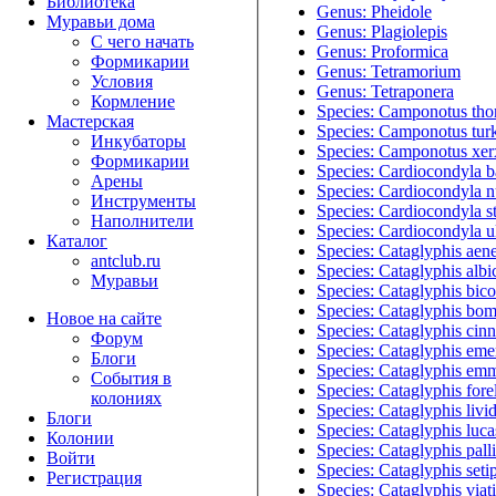
Библиотека
Genus: Pheidole
Муравьи дома
Genus: Plagiolepis
С чего начать
Genus: Proformica
Формикарии
Genus: Tetramorium
Условия
Genus: Tetraponera
Кормление
Species: Camponotus tho
Мастерская
Species: Camponotus tur
Инкубаторы
Species: Camponotus xer
Формикарии
Species: Cardiocondyla ba
Арены
Species: Cardiocondyla 
Инструменты
Species: Cardiocondyla s
Наполнители
Species: Cardiocondyla ul
Каталог
Species: Cataglyphis aen
antclub.ru
Species: Cataglyphis albi
Муравьи
Species: Cataglyphis bico
Species: Cataglyphis bo
Новое на сайте
Species: Cataglyphis ci
Форум
Species: Cataglyphis eme
Блоги
Species: Cataglyphis em
События в
Species: Cataglyphis forel
колониях
Species: Cataglyphis livi
Блоги
Species: Cataglyphis luca
Колонии
Species: Cataglyphis pall
Войти
Species: Cataglyphis seti
Peгиcтpaция
Species: Cataglyphis viat