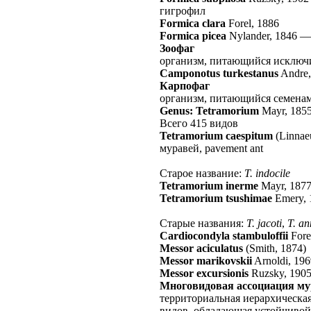
гигрофил
Formica clara
Forel, 1886
Formica picea
Nylander, 1846
Зоофаг
организм, питающийся исключ
Camponotus turkestanus
Andre,
Карпофаг
организм, питающийся семенам
Genus: Tetramorium
Mayr, 185
Всего 415 видов
Tetramorium caespitum
(Linnae
муравей, pavement ant
Старое название:
T. indocile
Tetramorium inerme
Mayr, 187
Tetramorium tsushimae
Emery, 
Старые названия:
T. jacoti
,
T. an
Cardiocondyla stambuloffii
Fore
Messor aciculatus
(Smith, 1874)
Messor marikovskii
Arnoldi, 19
Messor excursionis
Ruzsky, 190
Многовидовая ассоциация м
территориальная иерархическа
видов, обладающая устойчивой