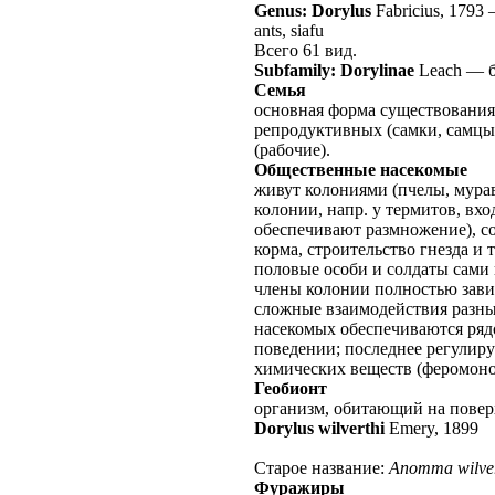
Genus: Dorylus
Fabricius, 1793
ants, siafu
Всего 61 вид.
Subfamily: Dorylinae
Leach
—
Семья
основная форма существования
репродуктивных (самки, самцы
(рабочие).
Общественные насекомые
живут колониями (пчелы, мурав
колонии, напр. у термитов, вх
обеспечивают размножение), со
корма, строительство гнезда и 
половые особи и солдаты сами 
члены колонии полностью завис
сложные взаимодействия разны
насекомых обеспечиваются ряд
поведении; последнее регулир
химических веществ (феромоно
Геобионт
организм, обитающий на повер
Dorylus wilverthi
Emery, 1899
Старое название:
Anomma wilver
Фуражиры