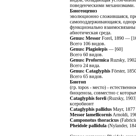
поведенческими механизмами.
Биогеоценоз
эволюционно сложившаяся, про
самоподдерживающаяся, одноро
функционально взаимосвязаны
абиотическая среда.
Genus: Messor
Forel, 1890
—
[1
Всего 106 видов.
Genus: Plagiolepis
—
[60]
Всего 60 видов.
Genus: Proformica
Ruzsky, 190
Всего 24 вида.
Genus: Cataglyphis
Förster, 185
Всего 65 видов.
Биотоп
(гр. topos - место) - естестве
биоценоза, совместно с которым
Cataglyphis foreli
(Ruzsky, 1903
ксеробионт
Cataglyphis pallidus
Mayr, 1877
Messor lamellicornis
Arnoldi, 19
Camponotus thoracicus
(Fabrici
Pheidole pallidula
(Nylander, 18