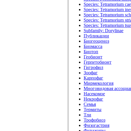
Species: Tetramorium ca
Species: Tetramorium in
Species: Tetramorium sch
Species: Tetramorium stri
Species: Tetramorium ts
Subfamily: Dorylinae
Публикации
Биогеоценоз
Биомасса
Биотоп
Геобионт
Герпетобионт
Гигрофил
Зоофаг
Карпофаг
Мирмекология
Многовидовая ассоциа
Насекомое
Некрофаг
Семья
Термиты
Тли
Трофобиоз
Физогастрия
Фуражиры