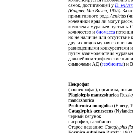
самок, достигающей у
D. wilver
(Raigner, Van Boven, 1955)
. За 
примитивного рода
Aenictus
(чи
кочевники вряд ли могут рассм
комплекса муравьев пустынь. 
количество и
биомасса
потенци
но не наличие или отсутствие 
других видов муравьев они так
равноценными конкурентами и
путям взаимодействия муравье
дальнейшем трофические ниши 
символами АД (
геобионты
) и 
Некрофаг
(зоонекрофаг), организм, пит
Plagiolepis manczshurica
Ruzsky
mandzshurica
Proformica mongolica
(Emery, 1
Cataglyphis aenescens
(Nylander
черный бегунок
гигрофил, галобионт
Старое название:
Cataglyphis fla
Formica subpilosa
Ruzsky, 1902