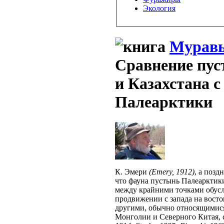
Экология
Муравь
Сравнение пус
и Казахстана 
Палеарктики
К. Эмери
(Emery, 1912)
, а позд
что фауна пустынь Палеарктики
между крайними точками обусл
продвижении с запада на вост
другими, обычно относящимися
Монголии и Северного Китая,