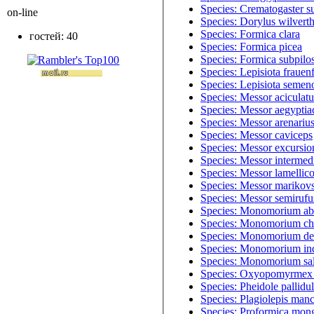
Species: Crematogaster s
on-line
Species: Dorylus wilverth
Species: Formica clara
гостей: 40
Species: Formica picea
Species: Formica subpilo
Species: Lepisiota frauenf
Species: Lepisiota semen
Species: Messor aciculatu
Species: Messor aegyptia
Species: Messor arenariu
Species: Messor caviceps
Species: Messor excursio
Species: Messor intermed
Species: Messor lamellico
Species: Messor marikovs
Species: Messor semirufu
Species: Monomorium abe
Species: Monomorium ch
Species: Monomorium des
Species: Monomorium in
Species: Monomorium sa
Species: Oxyopomyrmex
Species: Pheidole pallidu
Species: Plagiolepis man
Species: Proformica mon