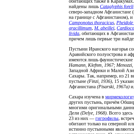
обитающих также в Каракумах.
найдены лишь
Cataglyphis foreli
северо-западном Афганистане 
на границе с Афганистаном), и
Camponotus thoracicus
,
Pheidole 
gracillimum
,
M. abeillei
,
Cardioco
livida
, обитающих в Афганистан
причем лишь первые три найде
Пустыни Иранского нагорья со
Аравийского полуострова и аф
имеются лишь фаунистические
Hamann, Klefnm, 1967; Menozzi,
Западной Африки и Малой Азии
Сахары. Так, например, из 21 
пустыне
(Finzi, 1936)
, 15 указ
Афганистана
(Pisarski, 1967а)
и
Сахара изучена в
мирмекологи
других пустынь, причём Обшир
многими оригинальными данн
Дели
(Delye, 1968)
. Всего здес
23 из них —
гигрофилы
, встре
обитают только на северной и
истинно пустынными являются 