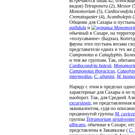
встречаются лишь 42, относящи
видов)
Tetraponera
(2),
Messor
(
Monomorium
(5),
Cardiocondyla
Crematogaster
(4),
Acantholepis
(
Общими для Сахары и пустынь
pallidula
и
Monomoriu
обычный в Сахаре, на территор
«полусаванне» (Бадхыз, Копетд
фауны этих пустынь весьма с
представители одних и тех же
Camponotus
и
Cataglyphis
. Боле
и тем же группам. Так, обита
Cardiocondyla batesii
,
Monomoriu
Camponotus thoracicus
,
Cataglyp
intermedius
,
C. uljanini
,
M. kusne
Наряду с этим в пределах одни
характерные для Сахары и не п
наоборот. Так, для Средней Аз
excursionis
, не представленная в
эквивалентом, судя по описан
продвинутой группы
M. cavice
группы
Tetramorium striativentre
albicans
, обычные в Сахаре, от
представлены в Закавказье (
C.