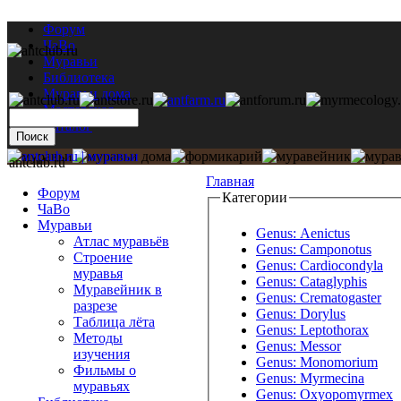
Форум
ЧаВо
Муравьи
Библиотека
Муравьи дома
Мастерская
Каталог
antclub.ru
Главная
Форум
Категории
ЧаВо
Муравьи
Genus: Aenictus
Атлас муравьёв
Genus: Camponotus
Строение
Genus: Cardiocondyla
муравья
Genus: Cataglyphis
Муравейник в
Genus: Crematogaster
разрезе
Genus: Dorylus
Таблица лёта
Genus: Leptothorax
Методы
Genus: Messor
изучения
Genus: Monomorium
Фильмы о
Genus: Myrmecina
муравьях
Genus: Oxyopomyrmex