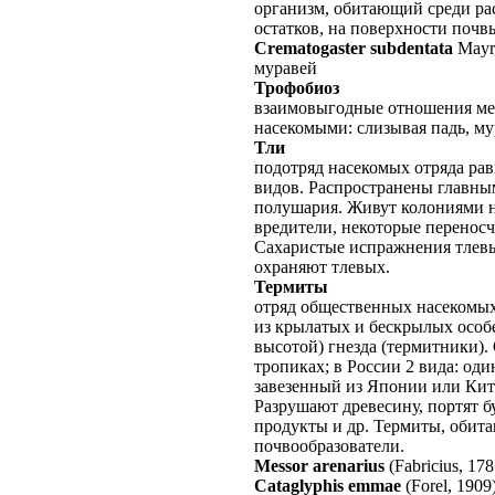
организм, обитающий среди ра
остатков, на поверхности почв
Crematogaster subdentata
Mayr
муравей
Трофобиоз
взаимовыгодные отношения ме
насекомыми: слизывая падь, му
Тли
подотряд насекомых отряда рав
видов. Распространены главны
полушария. Живут колониями н
вредители, некоторые переносч
Сахаристые испражнения тлевы
охраняют тлевых.
Термиты
отряд общественных насекомых
из крылатых и бескрылых особе
высотой) гнезда (термитники).
тропиках; в России 2 вида: оди
завезенный из Японии или Кит
Разрушают древесину, портят б
продукты и др. Термиты, обита
почвообразователи.
Messor arenarius
(Fabricius, 178
Cataglyphis emmae
(Forel, 1909