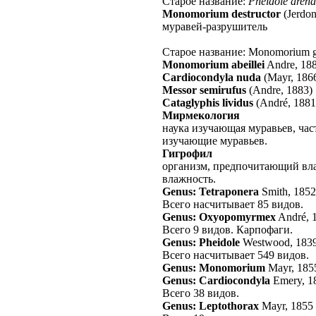
Старое название:
Pheidole aren
Monomorium destructor
(Jerdon
муравей-разрушитель
Старое название: Monomorium g
Monomorium abeillei
Andre, 18
Cardiocondyla nuda
(Mayr, 186
Messor semirufus
(Andre, 1883)
Cataglyphis lividus
(André, 1881
Мирмекология
наука изучающая муравьев, ча
изучающие муравьев.
Гигрофил
организм, предпочитающий вл
влажность.
Genus: Tetraponera
Smith, 185
Всего насчитывает 85 видов.
Genus: Oxyopomyrmex
André, 
Всего 9 видов. Карпофаги.
Genus: Pheidole
Westwood, 183
Всего насчитывает 549 видов.
Genus: Monomorium
Mayr, 185
Genus: Cardiocondyla
Emery, 1
Всего 38 видов.
Genus: Leptothorax
Mayr, 1855