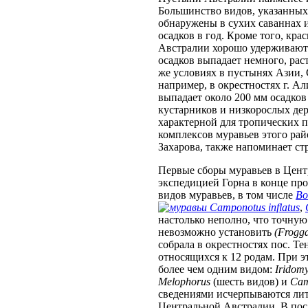
Большинство видов, указанных 
обнаружены в сухих саваннах и
осадков в год. Кроме того, к
Австралии хорошо удерживают в
осадков выпадает немного, раст
же условиях в пустынях Азии,
например, в окрестностях г. А
выпадает около 200 мм осадков
кустарников и низкорослых дере
характерной для тропических 
комплексов муравьев этого рай
Захарова, также напоминает ст
Первые сборы муравьев в Цен
экспедицией Горна в конце пр
видов муравьев, в том числе
Bo
Camponotus inflatus
,
настолько неполно, что точну
невозможно установить
(Frogga
собрала в окрестностях пос. Те
относящихся к 12 родам. При э
более чем одним видом:
Iridom
Melophorus
(шесть видов) и
Cam
сведениями исчерпываются лит
Центральной Австралии. В пос