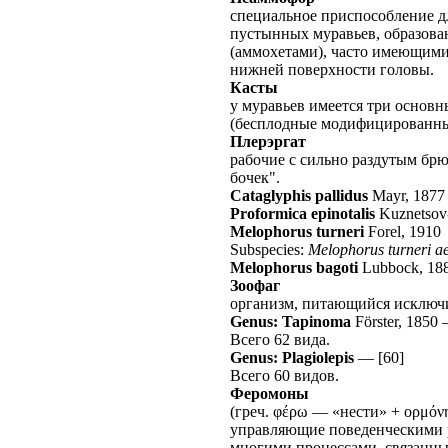
специальное приспособление д
пустынных муравьев, образов
(аммохетами), часто имеющими
нижней поверхности головы.
Касты
у муравьев имеется три основн
(бесплодные модифицированны
Плерэргат
рабочие с сильно раздутым брю
бочек".
Cataglyphis pallidus
Mayr, 1877
Proformica epinotalis
Kuznetsov
Melophorus turneri
Forel, 1910
Subspecies:
Melophorus turneri a
Melophorus bagoti
Lubbock, 18
Зоофаг
организм, питающийся исключ
Genus: Tapinoma
Förster, 1850
Всего 62 вида.
Genus: Plagiolepis
—
[60]
Всего 60 видов.
Феромоны
(греч. φέρω — «нести» + ορμόν
управляющие поведенческими р
многими процессами, связанн