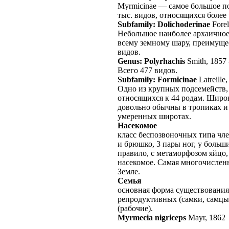
Myrmicinae — самое большое п
тыс. видов, относящихся более 
Subfamily: Dolichoderinae
Fore
Небольшое наиболее архаичное
всему земному шару, преимуще
видов.
Genus: Polyrhachis
Smith, 1857
Всего 477 видов.
Subfamily: Formicinae
Latreille
Одно из крупных подсемейств, 
относящихся к 44 родам. Широ
довольно обычны в тропиках 
умеренных широтах.
Насекомое
класс беспозвоночных типа чле
и брюшко, 3 пары ног, у больш
правило, с метаморфозом яйцо,
насекомое. Самая многочислен
Земле.
Семья
основная форма существования
репродуктивных (самки, самцы
(рабочие).
Myrmecia nigriceps
Mayr, 1862