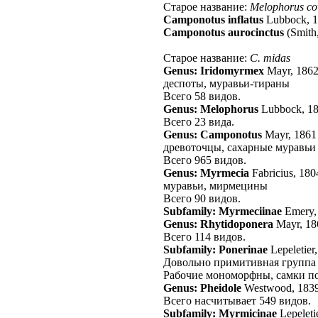
Старое название:
Melophorus co
Camponotus inflatus
Lubbock, 
Camponotus aurocinctus
(Smith
Старое название:
C. midas
Genus: Iridomyrmex
Mayr, 186
деспоты, муравьи-тираны
Всего 58 видов.
Genus: Melophorus
Lubbock, 1
Всего 23 вида.
Genus: Camponotus
Mayr, 1861
древоточцы, сахарные муравьи
Всего 965 видов.
Genus: Myrmecia
Fabricius, 180
муравьи, мирмецины
Всего 90 видов.
Subfamily: Myrmeciinae
Emery,
Genus: Rhytidoponera
Mayr, 18
Всего 114 видов.
Subfamily: Ponerinae
Lepeletier
Довольно примитивная группа 
Рабочие мономорфны, самки по
Genus: Pheidole
Westwood, 183
Всего насчитывает 549 видов.
Subfamily: Myrmicinae
Lepeleti