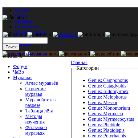
Форум
ЧаВо
Муравьи
Библиотека
Муравьи дома
Мастерская
Каталог
antclub.ru
Главная
Форум
Категории
ЧаВо
Муравьи
Genus: Camponotus
Атлас муравьёв
Genus: Cataglyphis
Строение
Genus: Iridomyrmex
муравья
Genus: Melophorus
Муравейник в
Genus: Messor
разрезе
Genus: Monomorium
Таблица лёта
Genus: Myrmecia
Методы
Genus: Myrmecocystus
изучения
Genus: Pheidole
Фильмы о
Genus: Plagiolepis
муравьях
Genus: Polyrhachis