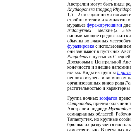
Австралии могут быть виды р
Rhytidoponera
(подрод
Rhytidop
1,5—2 см с длинными ногами и
стройным телом и компактным 
муравьев
фуражирующими
дне
Iridomyrmex
— мелкие (2—3 мм)
напоминающие среднеазиатск
обычны во влажных местообита
фуражировка
с использование
они занимают в пустынях Австр
Plagiolepis
в пустынях Средней 
Дроздовым в Центральной Авст
конечности и внешне напомин
ночью. Виды из группы
I. purp
неплохо изучена и во многом 
организованных видов рода
Fo
растительностью и характерны
Группа ночных
зоофагов
предс
Camponotus
, причем большинст
Австралии подроду
Myrmophy
семиаридных областей. Рабочие
Тапаетугтех, но крупные особи
брюшко их раздувается настоль
самостоятельно. В песчаных 