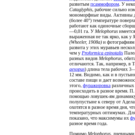
развитым
псаммофором
. У не
Cataglyphis
, рабочие сильно и
мономорфные виды. Активны д
(более 40°) температуре повер
работают как одиночные сбор
—0,01 га. У
Melophorus
имеетс
выраженная не так ярко, как у
(Wheeler, 1908а)
и фотографиям 
развита у этих муравьев нескол
чем у
Proformica epinotalis
Палеа
разных видов
Melophorus
, оби
отличаются. Так, например, в 
aesopus
) длина тела рабочих 3—
12 мм. Видимо, как и в пустын
составе пищи и дает возможно
этого,
фуражировка
различных
происходить в разное время. П
помощью ловушек-ям динамику
полупустыне к северу от Адела
охотятся в разное время дня, ч
температурных оптимумах. Для
показано, что максимумы их
ф
разное время года.
Помимо
Melophorus
, дневным