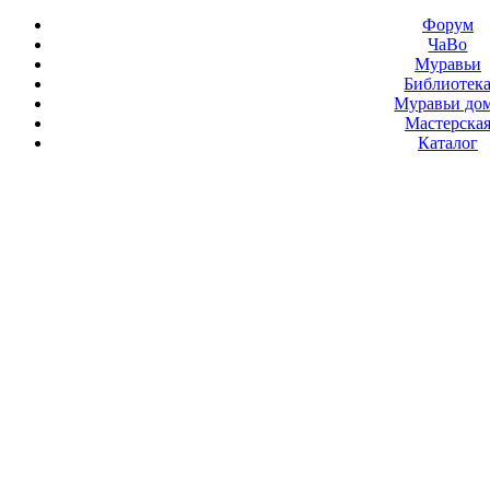
Форум
ЧаВо
Муравьи
Библиотек
Муравьи до
Мастерска
Каталог