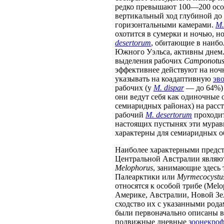
редко превышают 100—200 особ
вертикальный ход глубиной до
горизонтальными камерами.
M.
охотится в сумерки и ночью, н
desertorum
, обитающие в наибо
Южного Уэльса, активны днем.
выделения рабочих
Camponotu
эффективнее действуют на ноч
указывать на коадаптивную
эв
рабочих (у
M. dispar
— до 64%)
они ведут себя как одиночные о
семиаридных районах) на расст
рабочий
M. desertorum
проходит
настоящих пустынях эти мурав
характерны для семиаридных о
Наиболее характерными предс
Центральной Австралии являют
Melophorus
, занимающие здесь 
Палеарктики или
Myrmecocystu
относятся к особой трибе (Mel
Америке, Австралии, Новой Зе
сходство их с указанными рода
были первоначально описаны 
подвижные дневные
зоонекро