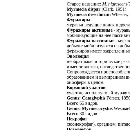
Старое название:
M. nigrescens
(
Myrmecia dispar
(Clark, 1951)
Myrmecia desertorum
Wheeler,
Фуражиры
муравьи ведущие поиск и дост
Фуражиры активные
- мурав
мобилизующие на нее пассивн
Фуражиры пассивные
- мурав
добычи: мобилизуются на доб
фуражиров имеет закрепленные
Эволюция
необратимое историческое раз
изменчивостью, наследственно
Сопровождается приспособлени
образованием и вымиранием ви
биосферы в целом.
Кормовой участок
участок, используемый муравь
Genus: Cataglyphis
Förster, 185
Всего 65 видов.
Genus: Myrmecocystus
Wesmael
Всего 30 видов.
Некрофаг
(зоонекрофаг), организм, пит
Псаммофор