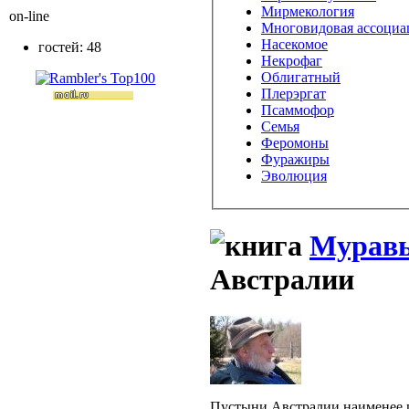
Мирмекология
on-line
Многовидовая ассоциа
Насекомое
гостей: 48
Некрофаг
Облигатный
Плерэргат
Псаммофор
Семья
Феромоны
Фуражиры
Эволюция
Муравь
Австралии
Пустыни Австралии наименее 