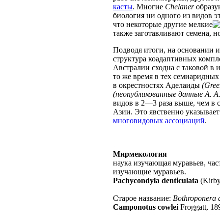
касты
. Многие
Chelaner
образую
биология ни одного из видов э
что некоторые другие мелкие
также заготавливают семена, н
Подводя итоги, на основании
структура коадаптивных компл
Австралии сходна с таковой в 
то же время в тех семиаридных 
в окрестностях Аделаиды
(Gree
(неопубликованные данные А. А.
видов в 2—3 раза выше, чем в
Азии. Это явственно указывае
многовидовых ассоциаций
.
Мирмекология
наука изучающая муравьев, ча
изучающие муравьев.
Pachycondyla denticulata
(Kirby
Старое название:
Bothroponera d
Camponotus cowlei
Froggatt, 18