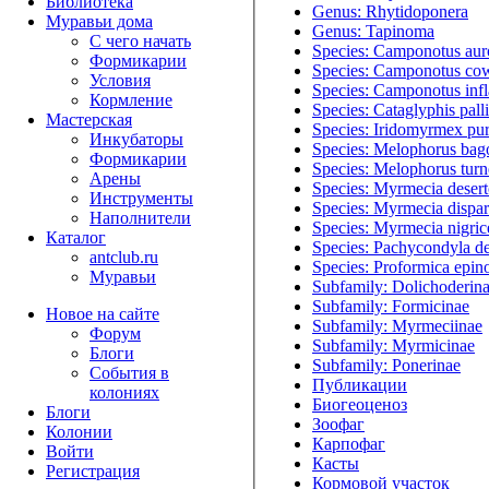
Библиотека
Genus: Rhytidoponera
Муравьи дома
Genus: Tapinoma
С чего начать
Species: Camponotus aur
Формикарии
Species: Camponotus cow
Условия
Species: Camponotus infl
Кормление
Species: Cataglyphis pall
Мастерская
Species: Iridomyrmex pu
Инкубаторы
Species: Melophorus bago
Формикарии
Species: Melophorus turn
Арены
Species: Myrmecia deser
Инструменты
Species: Myrmecia dispar
Наполнители
Species: Myrmecia nigric
Каталог
Species: Pachycondyla de
antclub.ru
Species: Proformica epino
Муравьи
Subfamily: Dolichoderin
Subfamily: Formicinae
Новое на сайте
Subfamily: Myrmeciinae
Форум
Subfamily: Myrmicinae
Блоги
Subfamily: Ponerinae
События в
Публикации
колониях
Биогеоценоз
Блоги
Зоофаг
Колонии
Карпофаг
Войти
Касты
Peгиcтpaция
Кормовой участок