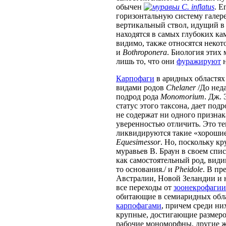
обычен
C. inflatus
. Е
горизонтальную систему галере
вертикальный ствол, идущий в 
находятся в самых глубоких к
видимо, также относятся неко
и
Bothroponera
. Биология этих
лишь то, что они
фуражируют
н
Карпофаги
в аридных областях
видами родов
Chelaner
/До нед
подрод рода
Monomorium
. Дж.
статус этого таксона, дает под
не содержат ни одного признак
уверенностью отличить. Это тем
ликвидируются такие «хорошие»
Equesimessor
. Но, поскольку к
муравьев В. Браун в своем спи
как самостоятельный род, видим
то основания./ и
Pheidole
. В пр
Австралии, Новой Зеландии и 
все переходы от
зоонекрофагии
обитающие в семиаридных обл
карпофагами
, причем среди них
крупные, достигающие размер
рабочие мономорфны, другие ж