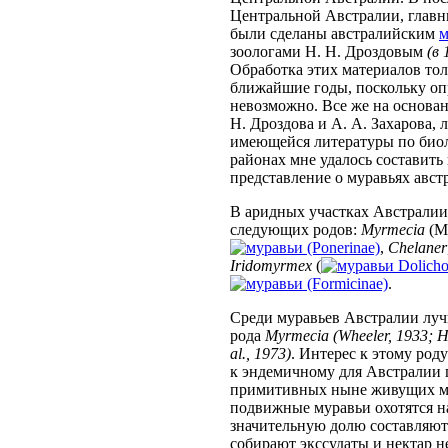
Центральной Австралии, главн
были сделаны австралийским
м
зоологами Н. Н. Дроздовым
(в 
Обработка этих материалов толь
ближайшие годы, поскольку оп
невозможно. Все же на основа
Н. Дроздова и А. А. Захарова, 
имеющейся литературы по био
районах мне удалось составить
представление о муравьях авст
В аридных участках Австралии
следующих родов:
Myrmecia
(My
(Ponerinae)
,
Chelaner
Iridomyrmex
(
Dolicho
(Formicinae)
.
Среди муравьев Австралии луч
рода
Myrmecia
(Wheeler, 1933; H
al., 1973)
. Интерес к этому роду
к эндемичному для Австралии 
примитивных ныне живущих мур
подвижные муравьи охотятся 
значительную долю составляю
собирают экссудаты и нектар 