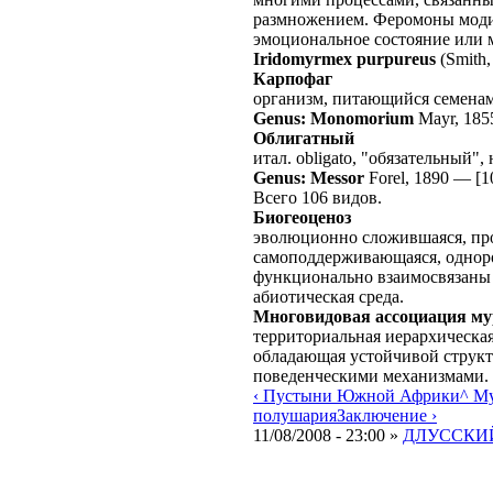
размножением. Феромоны моди
эмоциональное состояние или м
Iridomyrmex purpureus
(Smith,
Карпофаг
организм, питающийся семенам
Genus: Monomorium
Mayr, 185
Облигатный
итал. obligato, "обязательный
Genus: Messor
Forel, 1890
—
[1
Всего 106 видов.
Биогеоценоз
эволюционно сложившаяся, про
самоподдерживающаяся, одноро
функционально взаимосвязаны
абиотическая среда.
Многовидовая ассоциация м
территориальная иерархическа
обладающая устойчивой структ
поведенческими механизмами.
‹ Пустыни Южной Африки
^ М
полушария
Заключение ›
11/08/2008 - 23:00 »
ДЛУССКИЙ