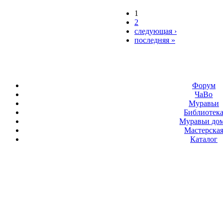
1
2
следующая ›
последняя »
Форум
ЧаВо
Муравьи
Библиотек
Муравьи до
Мастерска
Каталог