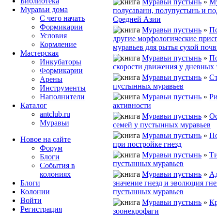
Библиотека
Муравьи пустынь
»
М
Муравьи дома
полусаванн, полупустынь и по
С чего начать
Средней Азии
Формикарии
Муравьи пустынь
»
П
Условия
другие морфологические прис
Кормление
муравьев для рытья сухой поч
Мастерская
Муравьи пустынь
»
П
Инкубаторы
скорости движения у дневных
Формикарии
Муравьи пустынь
»
Ст
Арены
пустынных муравьев
Инструменты
Муравьи пустынь
»
Ри
Наполнители
активности
Каталог
antclub.ru
Муравьи пустынь
»
О
Муравьи
семей у пустынных муравьев
Муравьи пустынь
»
По
Новое на сайте
при постройке гнезд
Форум
Муравьи пустынь
»
Ти
Блоги
пустынных муравьев
События в
Муравьи пустынь
»
А
колониях
значение гнезд и эволюция гне
Блоги
пустынных муравьев
Колонии
Войти
Муравьи пустынь
»
К
Peгиcтpaция
зоонекрофаги