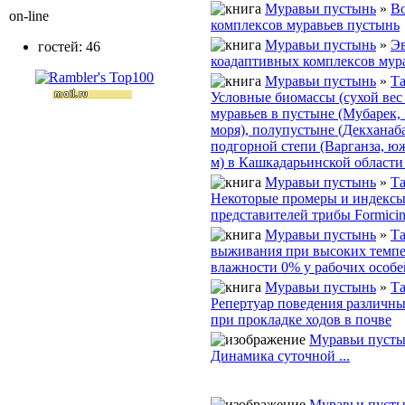
Муравьи пустынь
»
В
on-line
комплексов муравьев пустынь
Муравьи пустынь
»
Э
гостей: 46
коадаптивных комплексов мур
Муравьи пустынь
»
Та
Условные биомассы (сухой вес 
муравьев в пустыне (Мубарек, 
моря), полупустыне (Декханаба
подгорной степи (Варганза, ю
м) в Кашкадарьинской област
Муравьи пустынь
»
Та
Некоторые промеры и индексы
представителей трибы Formicin
Муравьи пустынь
»
Та
выживания при высоких темпе
влажности 0% у рабочих особе
Муравьи пустынь
»
Та
Репертуар поведения различны
при прокладке ходов в почве
Муравьи пуст
Динамика суточной ...
Муравьи пуст