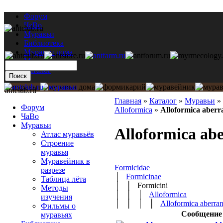
Форум
ЧаВо
Муравьи
Библиотека
Муравьи дома
Мастерская
Каталог
antclub.ru
Главная
»
Каталог
»
Муравьи
»
Форум
Alloformica
»
Alloformica aberr
ЧаВо
Муравьи
Alloformica abe
Атлас муравьёв
Строение
муравья
Муравейник в
Formicidae
разрезе
│
Formicinae
Таблица лёта
│ │ Formicini
Методы
│ │ │
Alloformica
изучения
│ │ │ │
Alloformica aberra
Фильмы о
Сообщение
муравьях