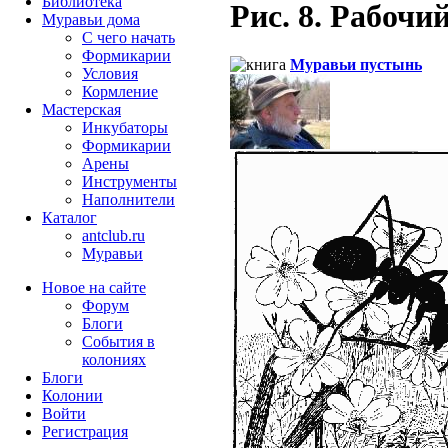
Библиотека
Рис. 8. Рабочий
Муравьи дома
С чего начать
Формикарии
Муравьи пустынь
Условия
Кормление
Мастерская
Инкубаторы
Формикарии
Арены
Инструменты
Наполнители
Каталог
antclub.ru
Муравьи
Новое на сайте
Форум
Блоги
События в
колониях
Блоги
Колонии
Войти
Peгиcтpaция