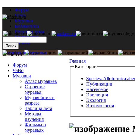
Форум
ЧаВо
Муравьи
Библиотека
Муравьи дома
Мастерская
Каталог
antclub.ru
Главная
Форум
Категории
ЧаВо
Муравьи
Species: Alloformica abe
Атлас муравьёв
Публикации
Строение
Насекомое
муравья
Эволюция
Муравейник в
Экология
разрезе
Энтомология
Таблица лёта
Методы
изучения
Фильмы о
М
муравьях