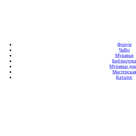
Форум
ЧаВо
Муравьи
Библиотек
Муравьи до
Мастерска
Каталог