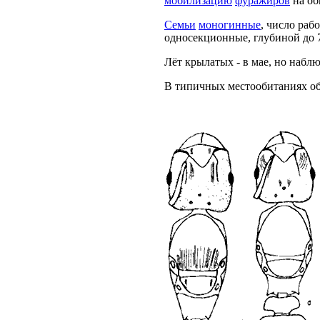
мобилизацию
фуражиров
на об
Семьи
моногинные
, число раб
односекционные, глубиной до 7
Лёт крылатых - в мае, но наблю
В типичных местообитаниях об