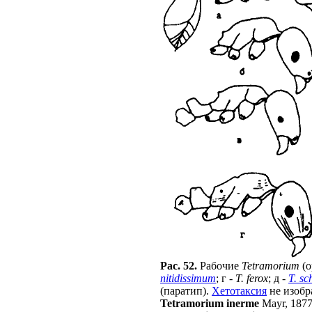
Рас. 52.
Рабочие
Tetramorium
(о
nitidissimum
; г -
T. ferox
; д -
T. sc
(паратип).
Хетотаксия
не изобр
Tetramorium inerme
Mayr, 187