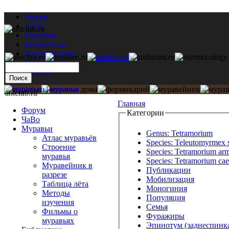
Форум
ЧаВо
Муравьи
Библиотека
Муравьи дома
Мастерская
Каталог
antclub.ru
Главная
Форум
Категории
ЧаВо
Муравьи
Genus: Tetramorium
Атлас муравьёв
Species: Teleutomyrmex 
Строение
Species: Tetramorium ar
муравья
Species: Tetramorium ca
Муравейник в
Публикации
разрезе
Мобилизация
Таблица лёта
Моногиния
Методы
Популяция
изучения
Семья
Фильмы о
Фуражиры
муравьях
Эпинотум (заднеспинк