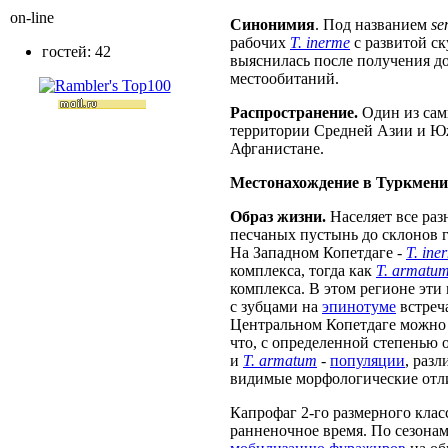
on-line
Синонимия
. Под названием
se
рабочих
T. inerme
с развитой ск
гостей: 42
выяснилась после получения д
местообитаний.
Распространение.
Один из сам
территории Средней Азии и Юж
Афганистане.
Местонахождение в Туркмени
Образ жизни.
Населяет все раз
песчаных пустынь до склонов г
На Западном Копетдаге -
T. ine
комплекса, тогда как
T. armatu
комплекса. В этом регионе эти
с зубцами на
эпинотуме
встреча
Центральном Копетдаге можно 
что, с определенной степенью
и
T. armatum
-
популяции
, раз
видимые морфологические отли
Капрофаг 2-го размерного класс
ранненочное время. По сезонам