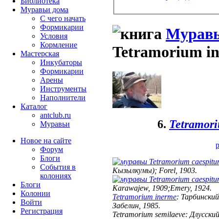
Библиотека
Муравьи дома
С чего начать
Формикарии
Муравь
Условия
Кормление
Tetramorium i
Мастерская
Инкубаторы
Формикарии
Арены
Инструменты
Наполнители
Каталог
antclub.ru
6.
Tetramor
Муравьи
Новое на сайте
р
Форум
Блоги
Tetramorium caespit
События в
Кызылкумы); Forel, 1903.
колониях
Tetramorium caespit
Блоги
Karawajew, 1909;Emery, 1924.
Колонии
Tetramorium inerme
: Тарбинский
Войти
Забелин, 1985.
Peгиcтpaция
Tetramorium semilaeve
: Длусский