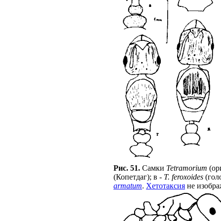
Рис. 51.
Самки
Tetramorium
(ори
(Копетдаг); в -
T. feroxoides
(голо
armatum
.
Хетотаксия
не изобра