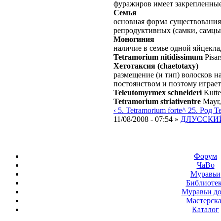
фуражиров имеет закрепленные
Семья
основная форма существования
репродуктивных (самки, самцы
Моногиния
наличие в семье одной яйцекл
Tetramorium nitidissimum
Pisar
Хетотаксия (chaetotaxy)
размещение (и тип) волосков н
постоянством и поэтому играе
Teleutomyrmex schneideri
Kutte
Tetramorium striativentre
Mayr,
‹ 5. Tetramorium forte
^ 25. Род T
11/08/2008 - 07:54 »
ДЛУССКИЙ
Форум
ЧаВо
Муравьи
Библиоте
Муравьи д
Мастерск
Каталог