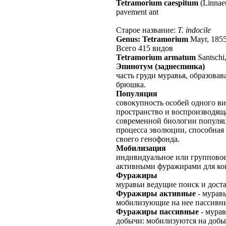
Tetramorium caespitum
(Linnae
pavement ant
Старое название:
T. indocile
Genus: Tetramorium
Mayr, 185
Всего 415 видов
Tetramorium armatum
Santschi
Эпинотум (заднеспинка)
часть груди муравья, образова
брюшка.
Популяция
совокупность особей одного в
пространство и воспроизводяща
современной биологии популяц
процесса эволюции, способная 
своего генофонда.
Мобилизация
индивидуальное или группово
активными фуражирами для кон
Фуражиры
муравьи ведущие поиск и дост
Фуражиры активные
- мурав
мобилизующие на нее пассивн
Фуражиры пассивные
- мурав
добычи: мобилизуются на доб