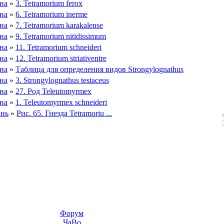
на
»
3. Tetramorium ferox
на
»
6. Tetramorium inerme
на
»
7. Tetramorium karakalense
на
»
9. Tetramorium nitidissimum
на
»
11. Tetramorium schneideri
на
»
12. Tetramorium striativentre
на
»
Таблица для определения видов Strongylognathus
на
»
3. Strongylognathus testaceus
на
»
27. Род Teleutomyrmex
на
»
1. Teleutomyrmex schneideri
ынь
»
Рис. 65. Гнезда Tetramoriu ...
Форум
ЧаВо