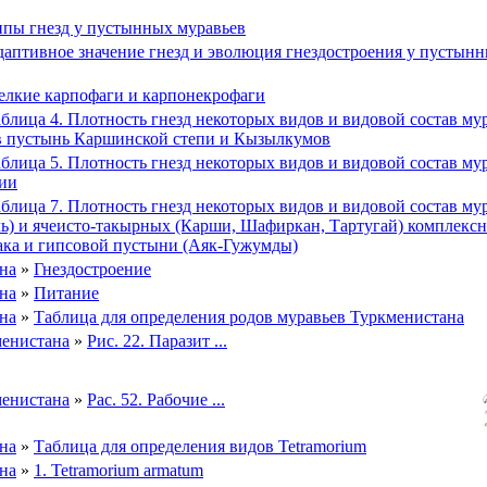
пы гнезд у пустынных муравьев
аптивное значение гнезд и эволюция гнездостроения у пустын
лкие карпофаги и карпонекрофаги
блица 4. Плотность гнезд некоторых видов и видовой состав му
в пустынь Каршинской степи и Кызылкумов
блица 5. Плотность гнезд некоторых видов и видовой состав му
зии
блица 7. Плотность гнезд некоторых видов и видовой состав му
ь) и ячеисто-такырных (Карши, Шафиркан, Тартугай) комплекс
ака и гипсовой пустыни (Аяк-Гужумды)
на
»
Гнездостроение
на
»
Питание
на
»
Таблица для определения родов муравьев Туркменистана
енистана
»
Рис. 22. Паразит ...
енистана
»
Рас. 52. Рабочие ...
на
»
Таблица для определения видов Tetramorium
на
»
1. Tetramorium armatum