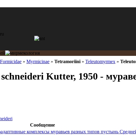
Formicidae
»
Myrmicinae
»
Tetramoriini
»
Teleutomyrmex
»
Teleut
schneideri Kutter, 1950 - мурав
eideri
Сообщение
адаптивные комплексы муравьев разных типов пустынь Средне