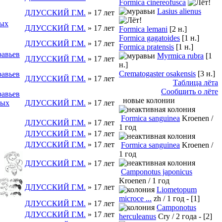
Formica cinereofusca
Lasius alienus
ДЛУССКИЙ Г.М.
» 17 лет
ных
ДЛУССКИЙ Г.М.
» 17 лет
Formica lemani
[2 н.]
Formica gagatoides
[1 н.]
ДЛУССКИЙ Г.М.
» 17 лет
Formica pratensis
[1 н.]
равьев
Myrmica rubra
[1
ДЛУССКИЙ Г.М.
» 17 лет
н.]
Crematogaster osakensis
[3 н.]
равьев
ДЛУССКИЙ Г.М.
» 17 лет
Таблица лёта
Сообщить о лёте
равьев
новые колонии
ных
ДЛУССКИЙ Г.М.
» 17 лет
Formica sanguinea
Kroenen /
ДЛУССКИЙ Г.М.
» 17 лет
1 год
ДЛУССКИЙ Г.М.
» 17 лет
ДЛУССКИЙ Г.М.
» 17 лет
Formica sanguinea
Kroenen /
1 год
ДЛУССКИЙ Г.М.
» 17 лет
Camponotus japonicus
Kroenen / 1 год
ДЛУССКИЙ Г.М.
» 17 лет
Liometopum
microce ...
zh / 1 год - [1]
ДЛУССКИЙ Г.М.
» 17 лет
Camponotus
ДЛУССКИЙ Г.М.
» 17 лет
herculeanus
Cry / 2 года - [2]