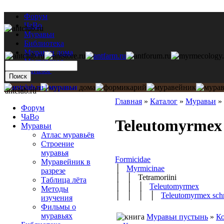
Форум
ЧаВо
Муравьи
Библиотека
Муравьи дома
Мастерская
Каталог
antclub.ru
Главная
»
Каталог
»
Муравьи
»
Форум
ЧаВо
Teleutomyrmex 
Муравьи
Атлас муравьёв
Строение
муравья
Formicidae
Муравейник в
│
Myrmicinae
разрезе
│ │ Tetramoriini
Таблица лёта
│ │ │
Teleutomyrmex
Методы
│ │ │ │
Teleutomyrmex schn
изучения
Фильмы о
муравьях
Муравьи пустынь
»
Ко