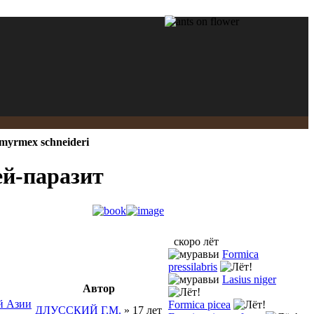
omyrmex schneideri
ей-паразит
скоро лёт
Formica
pressilabris
Lasius niger
Автор
й Азии
Formica picea
ДЛУССКИЙ Г.М.
» 17 лет