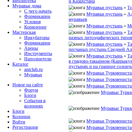
Библиотека
и Казахстана
Муравьи дома
Муравьи пустынь
»
Ти
С чего начать
Муравьи пустынь
»
Ад
Формикарии
муравьев
Условия
Муравьи пустынь
»
Ме
Кормление
Муравьи пустынь
»
Та
Мастерская
разных литоэдафических типо
Инкубаторы
Формикарии
Муравьи пустынь
»
Та
Арены
песчаных пустынь Средней А
Инструменты
Муравьи пустынь
»
Та
Наполнители
в грядово-такырном (Каррыкул
Каталог
пустынях и на границе солонч
antclub.ru
Муравьи Туркмениста
Муравьи
Муравьи Туркмениста
Новое на сайте
Муравьи Туркмениста
Форум
Муравьи Туркм
Блоги
События в
колониях
Муравьи Туркм
Блоги
Колонии
Муравьи Туркмениста
Войти
Peгиcтpaция
Муравьи Туркмениста