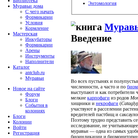
Библиотека
Энтомология
Муравьи дома
С чего начать
Формикарии
Условия
Муравь
Кормление
Мастерская
Введение
Инкубаторы
Формикарии
Арены
Инструменты
Наполнители
Каталог
antclub.ru
Муравьи
Во всех пустынях и полупусты
численности, а часто и по
биом
Новое на сайте
выступают и как потребители 
Форум
мелкие
карпофаги
из родов
Mo
Блоги
хищники и
некрофаги
(
Catagly
События в
участвуют в расселении расте
колониях
вредителей пастбищ и саксауло
Блоги
Поэтому трудно представить с
Колонии
исследование, не учитывающее 
Войти
муравьи — одна из самых удо
Peгиcтpaция
биоиндикации и биомониторинг