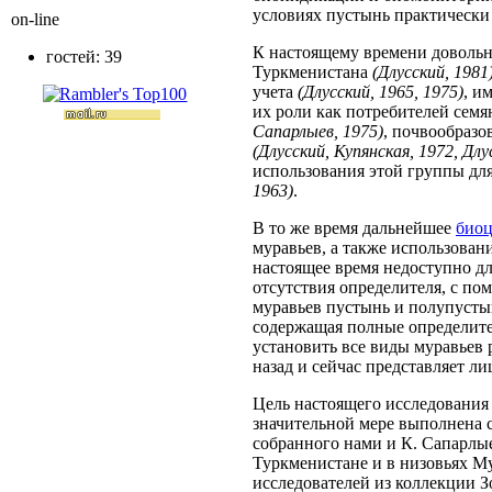
условиях пустынь практически 
on-line
К настоящему времени довольн
гостей: 39
Туркменистана
(Длусский, 1981
учета
(Длусский, 1965, 1975)
, и
их роли как потребителей сем
Сапарлыев, 1975)
, почвообразо
(Длусский, Купянская, 1972, Длу
использования этой группы д
1963)
.
В то же время дальнейшее
биоц
муравьев, а также использова
настоящее время недоступно д
отсутствия определителя, с п
муравьев пустынь и полупусты
содержащая полные определит
установить все виды муравьев
назад и сейчас представляет л
Цель настоящего исследования 
значительной мере выполнена 
собранного нами и К. Сапарл
Туркменистане и в низовьях М
исследователей из коллекции З