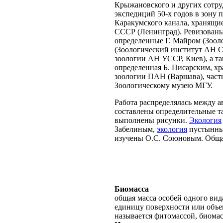
Крыжановского и других сотр
экспедиций 50-х годов в зону 
Каракумского канала, хранящи
СССР (Ленинград). Ревизованы
определенные Г. Майром (Зоол
(Зоологический институт АН С
зоологии АН УССР, Киев), а т
определенная Б. Писарским, х
зоологии ПАН (Варшава), част
Зоологическому музею МГУ.
Работа распределялась между 
составлены определительные т
выполнены рисунки.
Экология
Забелиным,
экология
пустынны
изучены О.С. Союновым. Общая
Биомасса
общая масса особей одного вид
единицу поверхности или объе
называется фитомассой, биома