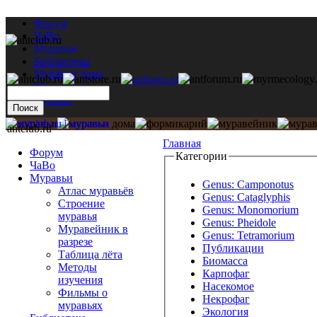
Форум
ЧаВо
Муравьи
Библиотека
Муравьи дома
Мастерская
Каталог
antclub.ru
Главная
Форум
Категории
ЧаВо
Муравьи
Genus: Camponotus
Атлас муравьёв
Genus: Cataglyphis
Строение
Genus: Monomorium
муравья
Genus: Pheidole
Муравейник в
Genus: Tetramorium
разрезе
Публикации
Таблица лёта
Биомасса
Методы
Карпофаг
изучения
Насекомое
Фильмы о
Некрофаг
муравьях
Экология