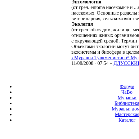
Энтомология
(от греч. entoma насекомые и .
насекомых. Основные разделы 
ветеринарная, сельскохозяйстве
Экология
(от греч. oikos дом, жилище, ме
отношениях живых организмов
с окружающей средой. Термин «
Объектами экологии могут быт
экосистемы и биосфера в целом
‹ Муравьи Туркменистана
^ Му
11/08/2008 - 07:54 »
ДЛУССКИЙ
Форум
ЧаВо
Муравьи
Библиотек
Муравьи до
Мастерска
Каталог