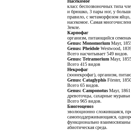
Насекомое
класс беспозвоночных типа чле
и брюшко, 3 пары ног, у больш
правило, с метаморфозом яйцо,
насекомое. Самая многочислен
Земле.
Карпофаг
организм, питающийся семенам
Genus: Monomorium
Mayr, 185
Genus: Pheidole
Westwood, 183
Всего насчитывает 549 видов.
Genus: Tetramorium
Mayr, 185
Всего 415 видов
Некрофаг
(зоонекрофаг), организм, пит
Genus: Cataglyphis
Förster, 185
Всего 65 видов.
Genus: Camponotus
Mayr, 1861
древоточцы, сахарные муравьи
Всего 965 видов.
Биогеоценоз
эволюционно сложившаяся, про
самоподдерживающаяся, одноро
функционально взаимосвязаны
абиотическая среда.