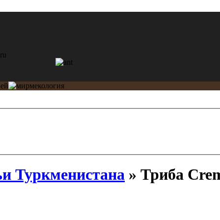
и Туркменистана
» Триба Crem