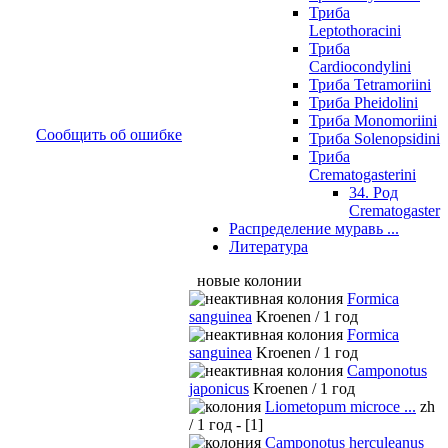
Триба
Leptothoracini
Триба
Cardiocondylini
Триба Tetramoriini
Триба Pheidolini
Триба Monomoriini
Сообщить об ошибке
Триба Solenopsidini
Триба
Crematogasterini
34. Род
Crematogaster
Распределение муравь ...
Литература
новые колонии
Formica
sanguinea
Kroenen / 1 год
Formica
sanguinea
Kroenen / 1 год
Camponotus
japonicus
Kroenen / 1 год
Liometopum microce ...
zh
/ 1 год - [1]
Camponotus herculeanus