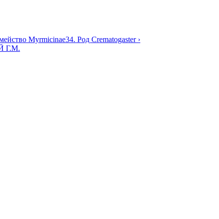
мейство Myrmicinae
34. Род Crematogaster ›
 Г.М.