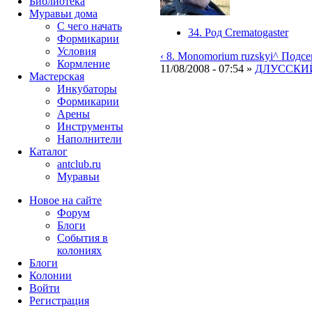
Библиотека
Муравьи дома
С чего начать
34. Род Crematogaster
Формикарии
Условия
‹ 8. Monomorium ruzskyi
^ Подсе
Кормление
11/08/2008 - 07:54 »
ДЛУССКИЙ
Мастерская
Инкубаторы
Формикарии
Арены
Инструменты
Наполнители
Каталог
antclub.ru
Муравьи
Новое на сайте
Форум
Блоги
События в
колониях
Блоги
Колонии
Войти
Peгиcтpaция