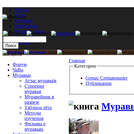
Форум
ЧаВо
Муравьи
Библиотека
Муравьи дома
Мастерская
Каталог
antclub.ru
Главная
Форум
Категории
ЧаВо
Муравьи
Genus: Crematogaster
Атлас муравьёв
Публикации
Строение
муравья
Муравейник в
разрезе
Муравь
Таблица лёта
Методы
изучения
Фильмы о
муравьях