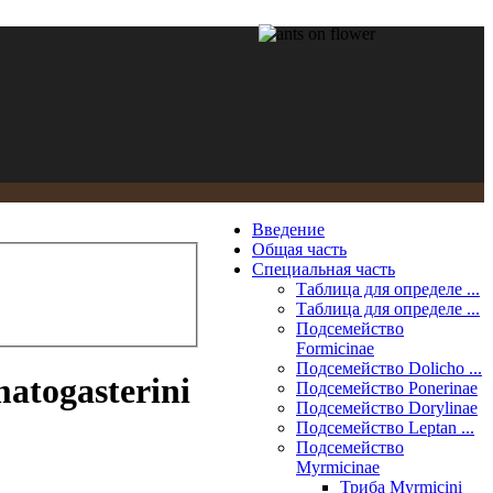
Введение
Общая часть
Специальная часть
Таблица для определе ...
Таблица для определе ...
Подсемейство
Formicinae
Подсемейство Dolicho ...
atogasterini
Подсемейство Ponerinae
Подсемейство Dorylinae
Подсемейство Leptan ...
Подсемейство
Myrmicinae
Триба Myrmicini