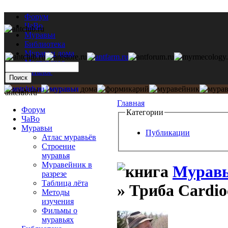
Форум
ЧаВо
Муравьи
Библиотека
Муравьи дома
Мастерская
Каталог
antclub.ru
Главная
Форум
Категории
ЧаВо
Муравьи
Публикации
Атлас муравьёв
Строение
муравья
Муравейник в
Муравь
разрезе
Таблица лёта
» Триба Cardio
Методы
изучения
Фильмы о
муравьях