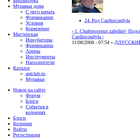
Библиотека
Муравьи дома
С чего начать
Формикарии
24. Род Cardiocondyla
Условия
Кормление
‹ 1. Chalepoxenus zabelini
^ Подс
Мастерская
Cardiocondyla ›
Инкубаторы
11/08/2008 - 07:54 »
ДЛУССКИЙ
Формикарии
Арены
Инструменты
Наполнители
Каталог
antclub.ru
Муравьи
Новое на сайте
Форум
Блоги
События в
колониях
Блоги
Колонии
Войти
Peгиcтpaция