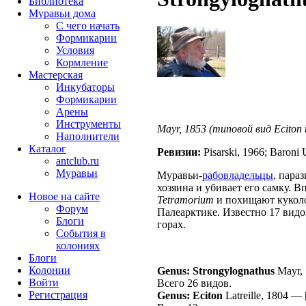
Библиотека
Муравьи дома
С чего начать
Формикарии
Условия
Кормление
Мастерская
Инкубаторы
Формикарии
Арены
Инструменты
Mayr, 1853 (типовой вид
Eciton
Наполнители
Каталог
Ревизии:
Pisarski, 1966; Baroni 
antclub.ru
Муравьи
Муравьи-
рабовладельцы
, пара
хозяина и убивает его самку. 
Новое на сайте
Tetramorium
и похищают куколок
Форум
Палеарктике. Известно 17 видо
Блоги
горах.
События в
колониях
Блоги
Колонии
Genus: Strongylognathus
Mayr,
Войти
Всего 26 видов.
Peгиcтpaция
Genus: Eciton
Latreille, 1804
—