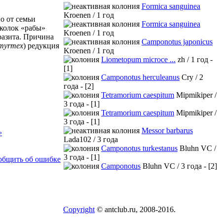
Formica sanguinea
Kroenen / 1 год
о от семьи
Formica sanguinea
уколок «рабы»
Kroenen / 1 год
разита. Причина
Camponotus japonicus
myrmex
) редукция
Kroenen / 1 год
Liometopum microce ...
zh / 1 год -
[1]
Camponotus herculeanus
Cry / 2
года - [2]
Tetramorium caespitum
Mipmikiper /
3 года - [1]
Tetramorium caespitum
Mipmikiper /
3 года - [1]
Messor barbarus
›
Lada102 / 3 года
Camponotus turkestanus
Bluhn VC /
3 года - [1]
общить об ошибке
Camponotus
Bluhn VC / 3 года - [2]
Copyright
© antclub.ru, 2008-2016.