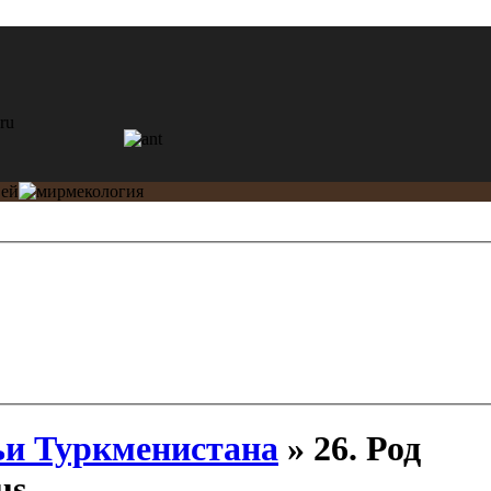
и Туркменистана
» 26. Род
us