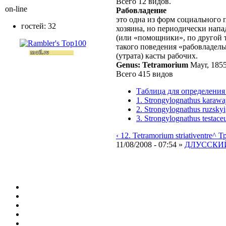
Всего 12 видов.
on-line
Рабовладение
это одна из форм социального 
гостей: 32
хозяина, но периодически напа
(или «помощники», по другой 
такого поведения «рабовладел
(утрата) касты рабочих.
Genus: Tetramorium
Mayr, 185
Всего 415 видов
Таблица для определения 
1. Strongylognathus karawa
2. Strongylognathus ruzskyi
3. Strongylognathus testace
‹ 12. Tetramorium striativentre
^ Тр
11/08/2008 - 07:54 »
ДЛУССКИЙ