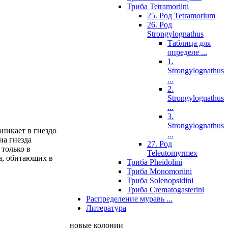
Триба Tetramoriini
25. Род Tetramorium
26. Род
Strongylognathus
Таблица для
определе ...
1.
Strongylognathus
...
2.
Strongylognathus
...
3.
Strongylognathus
оникает в гнездо
...
на гнезда
27. Род
 только в
Teleutomyrmex
а, обитающих в
Триба Pheidolini
Триба Monomoriini
Триба Solenopsidini
Триба Crematogasterini
Распределение муравь ...
Литература
новые колонии