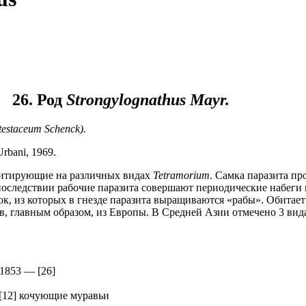
26. Род
Strongylognathus
Mayr.
 testaceum
Schenck).
Urbani, 1969.
зитирующие на различных видах
Tetramorium
. Самка паразита пр
Впоследствии рабочие паразита совершают периодические набеги 
, из которых в гнезде паразита выращиваются «рабы». Обитает
в, главным образом, из Европы. В Средней Азии отмечено 3 вид
 1853
—
[26]
[12] кочующие муравьи