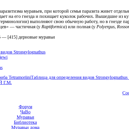
паразитизма муравьев, при которой семья паразита живет отдельн
дает на его гнезда и похищает куколок рабочих. Вышедшие из к
терминологии) выполняют свою обычную работу, но в гнезде па
ьцев» — частичная (у
Raptiformica
) или полная (у
Polyergus
,
Rosso
5
—
[415] дерновые муравьи
видов Strongylognathus
jewi
us
иба Tetramoriini
Таблица для определения видов Strongylognathus 
 Г.М.
Со
Форум
ЧаВо
Муравьи
Библиотека
Муравьи дома