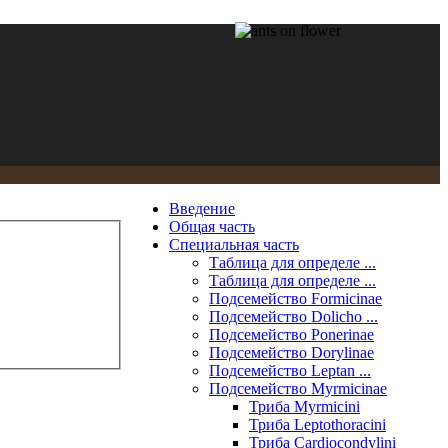
Введение
Общая часть
Специальная часть
Таблица для определе ...
Таблица для определе ...
Подсемейство Formicinae
Подсемейство Dolicho ...
Подсемейство Ponerinae
Подсемейство Dorylinae
Подсемейство Leptan ...
Подсемейство Myrmicinae
Триба Myrmicini
Триба Leptothoracini
Триба Cardiocondylini