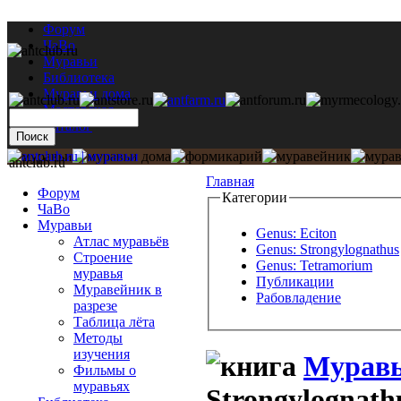
Форум
ЧаВо
Муравьи
Библиотека
Муравьи дома
Мастерская
Каталог
antclub.ru
Главная
Форум
Категории
ЧаВо
Муравьи
Genus: Eciton
Атлас муравьёв
Genus: Strongylognathus
Строение
Genus: Tetramorium
муравья
Публикации
Муравейник в
Рабовладение
разрезе
Таблица лёта
Методы
изучения
Муравь
Фильмы о
муравьях
Strongylognath