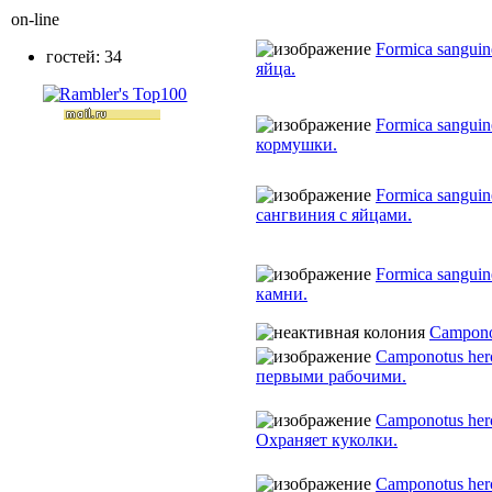
on-line
Formica sanguin
гостей: 34
яйца.
Formica sanguin
кормушки.
Formica sanguin
сангвиния с яйцами.
Formica sanguin
камни.
Campono
Camponotus her
первыми рабочими.
Camponotus her
Охраняет куколки.
Camponotus her