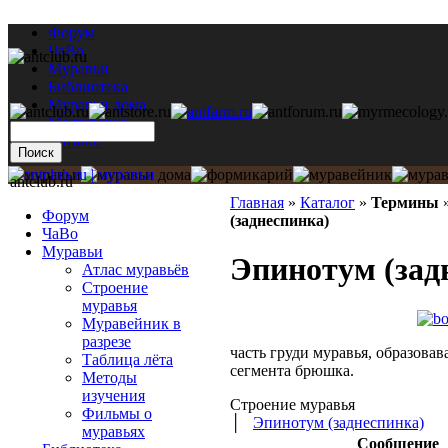
Форум
ЧаВо
Муравьи
Библиотека
Муравьи дома
Мастерская
Каталог
antclub.ru
Главная
»
Каталог
»
Термины
Форум
(заднеспинка)
ЧаВо
Муравьи
Эпинотум (зад
Атлас муравьёв
Строение
муравья
Муравейник в
разрезе
часть груди муравья, образова
Таблица лёта
сегмента брюшка.
Методы
изучения
Строение муравья
Фильмы о
│
Эпинотум (заднеспинка)
муравьях
Сообщение