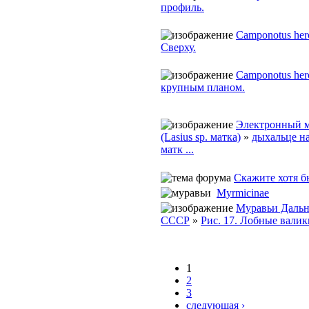
профиль.
Camponotus her
Сверху.
Camponotus her
крупным планом.
Электронный м
(Lasius sp. матка)
»
дыхальце н
матк ...
Скажите хотя б
Myrmicinae
Муравьи Дальн
СССР
»
Рис. 17. Лобные валики
1
2
3
следующая ›