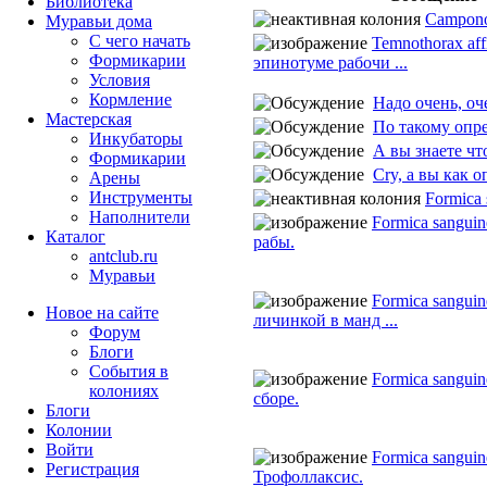
Библиотека
Camponot
Муравьи дома
С чего начать
Temnothorax aff
Формикарии
эпинотуме рабочи ...
Условия
Кормление
Надо очень, оче
Мастерская
По такому опре
Инкубаторы
А вы знаете что
Формикарии
Cry, а вы как о
Арены
Инструменты
Formica 
Наполнители
Formica sanguin
Каталог
рабы.
antclub.ru
Муравьи
Formica sanguin
Новое на сайте
личинкой в манд ...
Форум
Блоги
События в
Formica sanguin
колониях
сборе.
Блоги
Колонии
Войти
Formica sanguin
Peгиcтpaция
Трофоллаксис.