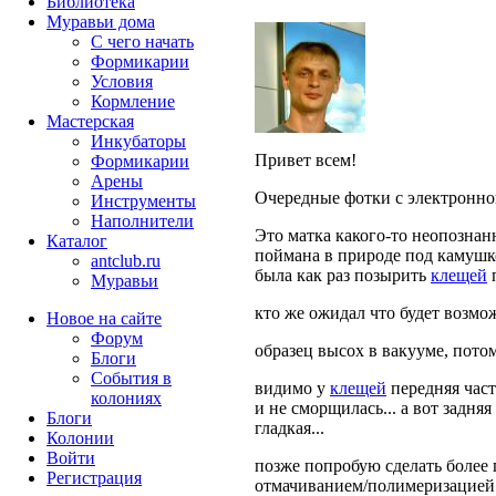
Библиотека
Муравьи дома
С чего начать
Формикарии
Условия
Кормление
Мастерская
Инкубаторы
Привет всем!
Формикарии
Арены
Очередные фотки с электронног
Инструменты
Наполнители
Это матка какого-то неопознан
Каталог
поймана в природе под камушко
antclub.ru
была как раз позырить
клещей
п
Муравьи
кто же ожидал что будет возмо
Новое на сайте
Форум
образец высох в вакууме, пот
Блоги
События в
видимо у
клещей
передняя част
колониях
и не сморщилась... а вот задня
Блоги
гладкая...
Колонии
Войти
позже попробую сделать более
Peгиcтpaция
отмачиванием/полимеризацией 