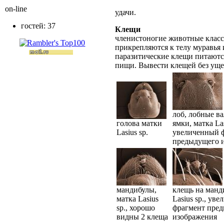
on-line
удачи.
гостей: 37
Клещи
членистоногие животные класс
прикрепляются к телу муравья 
паразитические клещи питаютс
пищи. Вывести клещей без уще
лоб, лобные в
голова матки
ямки, матка Las
Lasius sp.
увеличенный 
предыдущего 
мандибулы,
клещь на манд
матка Lasius
Lasius sp., ув
sp., хорошо
фрагмент пре
видны 2 клеща
изображения