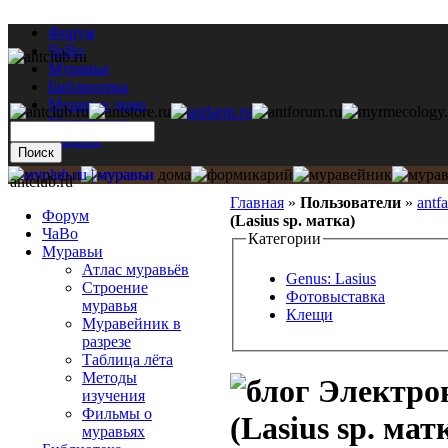
Форум
ЧаВо
Муравьи
Библиотека
Муравьи дома
Мастерская
Каталог
antclub.ru
Главная
»
Пользователи
»
antf
Форум
(Lasius sp. матка)
ЧаВо
Категории
Муравьи
Атлас муравьёв
Genus: Lasius
Строение
Фотовыставка
муравья
Клещи
Муравейник в
разрезе
Таблица лёта
Методы
Электрон
изучения
Фильмы о
(Lasius sp. мат
муравьях