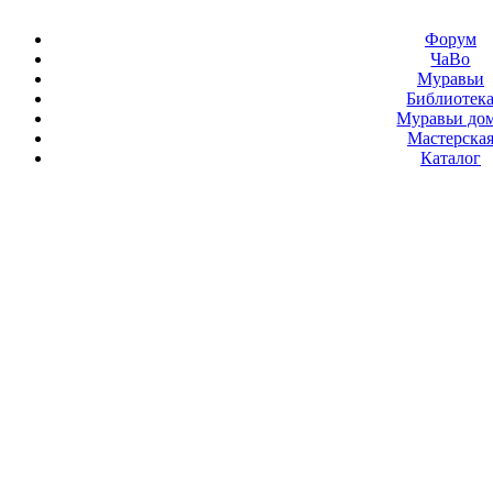
Форум
ЧаВо
Муравьи
Библиотек
Муравьи до
Мастерска
Каталог