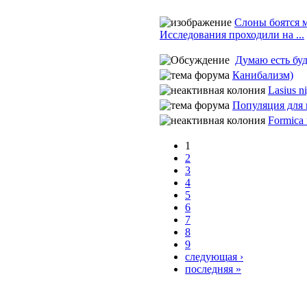
Слоны боятся 
Исследования проходили на ...
Думаю есть буду
Канибализм)
Lasius n
Популяция для 
Formica 
1
2
3
4
5
6
7
8
9
следующая ›
последняя »