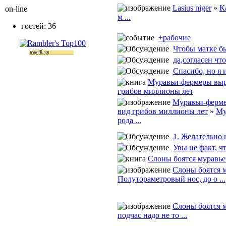
Lasius niger
»
К
on-line
м ...
гостей: 36
+рабочие
Чтобы матке бы
да,согласен что
Спасибо, но я и
Муравьи-фермеры вы
грибов миллионы лет
Муравьи-ферм
вид грибов миллионы лет
»
Му
рода ...
1. Желательно н
Увы не факт, чт
Слоны боятся муравье
Слоны боятся 
Полутораметровый нос, до о ...
Слоны боятся 
подчас надо не то ...