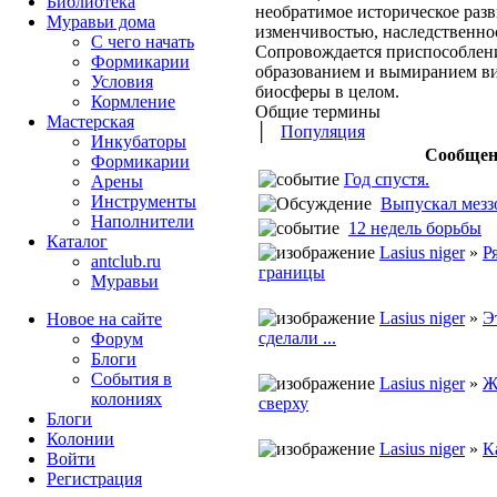
Библиотека
необратимое историческое раз
Муравьи дома
изменчивостью, наследственно
С чего начать
Сопровождается приспособлени
Формикарии
образованием и вымиранием ви
Условия
биосферы в целом.
Кормление
Общие термины
Мастерская
│
Популяция
Инкубаторы
Сообщен
Формикарии
Год спустя.
Арены
Инструменты
Выпускал меззор
Наполнители
12 недель борьбы
Каталог
Lasius niger
»
Р
antclub.ru
границы
Муравьи
Lasius niger
»
Э
Новое на сайте
сделали ...
Форум
Блоги
События в
Lasius niger
»
Ж
колониях
сверху
Блоги
Колонии
Lasius niger
»
К
Войти
Peгиcтpaция