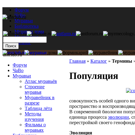
Форум
ЧаВо
Муравьи
Библиотека
Муравьи дома
Мастерская
Каталог
antclub.ru
Главная
»
Каталог
»
Термины
Форум
ЧаВо
Популяция
Муравьи
Атлас муравьёв
Строение
муравья
Муравейник в
совокупность особей одного в
разрезе
пространство и воспроизводяща
Таблица лёта
В современной биологии попул
Методы
единица процесса
эволюции
, 
изучения
перестройкой своего генофонда
Фильмы о
муравьях
Эволюция