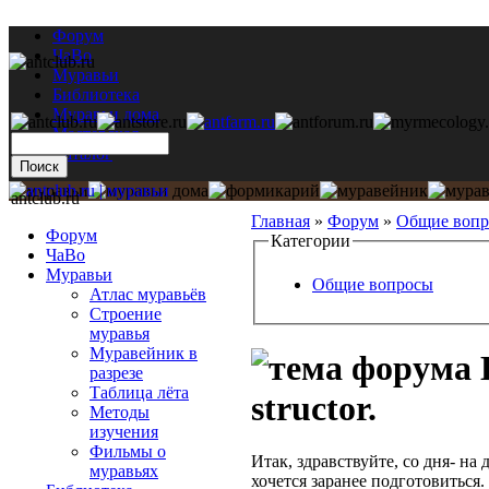
Форум
ЧаВо
Муравьи
Библиотека
Муравьи дома
Мастерская
Каталог
antclub.ru
Главная
»
Форум
»
Общие воп
Форум
Категории
ЧаВо
Муравьи
Общие вопросы
Атлас муравьёв
Строение
муравья
Муравейник в
разрезе
Таблица лёта
structor.
Методы
изучения
Фильмы о
Итак, здравствуйте, со дня- н
муравьях
хочется заранее подготовиться.