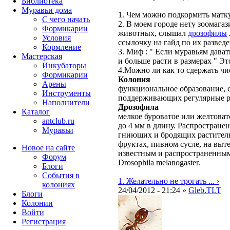
Библиотека
Муравьи дома
1. Чем можно подкормить матку
С чего начать
2. В моем городе нету зоомаг
Формикарии
животных, слышал
дрозофилы
Условия
ссылочку на гайд по их развед
Кормление
3. Миф : " Если муравьям дава
Мастерская
и больше расти в размерах " Э
Инкубаторы
4.Можно ли как то сдержать ч
Формикарии
Колония
Арены
функциональное образование, с
Инструменты
поддерживающих регулярные 
Наполнители
Дрозофила
Каталог
мелкое буроватое или желтовато
antclub.ru
до 4 мм в длину. Распростране
Муравьи
гниющих и бродящих раститель
фруктах, пивном сусле, на выт
Новое на сайте
известным и распространенным
Форум
Drosophila melanogaster.
Блоги
События в
1. Желательно не трогать ... ›
колониях
24/04/2012 - 21:24 »
Gleb.TLT
Блоги
Колонии
Войти
Peгиcтpaция