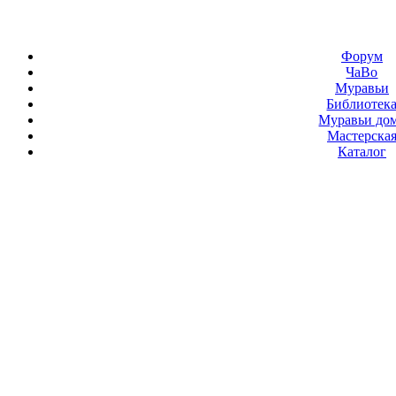
Форум
ЧаВо
Муравьи
Библиотек
Муравьи до
Мастерска
Каталог