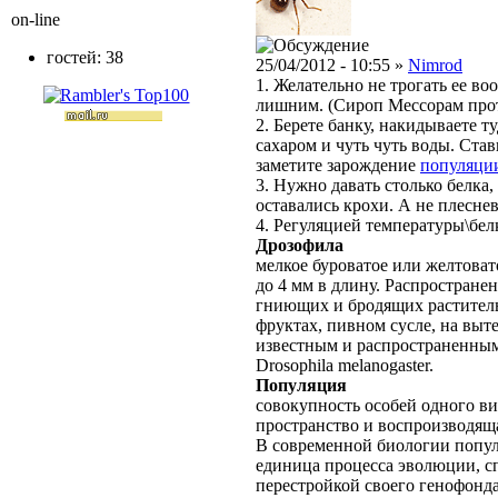
on-line
гостей: 38
25/04/2012 - 10:55 »
Nimrod
1. Желательно не трогать ее в
лишним. (Сироп Мессорам про
2. Берете банку, накидываете т
сахаром и чуть чуть воды. Став
заметите зарождение
популяци
3. Нужно давать столько белка,
оставались крохи. А не плеснев
4. Регуляцией температуры\белк
Дрозофила
мелкое буроватое или желтовато
до 4 мм в длину. Распростране
гниющих и бродящих раститель
фруктах, пивном сусле, на выт
известным и распространенным
Drosophila melanogaster.
Популяция
совокупность особей одного в
пространство и воспроизводяща
В современной биологии попул
единица процесса эволюции, с
перестройкой своего генофонда