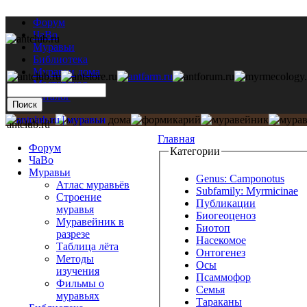
Форум
ЧаВо
Муравьи
Библиотека
Муравьи дома
Мастерская
Каталог
antclub.ru
Главная
Форум
Категории
ЧаВо
Муравьи
Genus: Camponotus
Атлас муравьёв
Subfamily: Myrmicinae
Строение
Публикации
муравья
Биогеоценоз
Муравейник в
Биотоп
разрезе
Насекомое
Таблица лёта
Онтогенез
Методы
Осы
изучения
Псаммофор
Фильмы о
Семья
муравьях
Тараканы