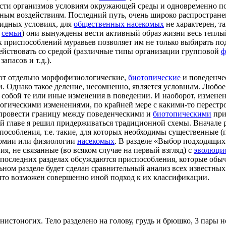
ости организмов условиям окружающей среды и одновременно 
тным воздействиям. Последний путь, очень широко распростран
ридных условиях, для
общественных насекомых
не характерен, та
й
семьи
) они вынуждены вести активный образ жизни весь теплый
х приспособлений муравьев позволяет им не только выбирать по
действовать со средой (различные типы организации групповой
ф
апасов и т.д.).
ют отдельно морфофизиологические,
биотопические
и поведенче
. Однако такое деление, несомненно, является условным. Любо
 собой те или иные изменения в поведении. И наоборот, измене
логическими изменениями, по крайней мере с какими-то перестр
 провести границу между поведенческими и
биотопическими
при
ой главе я решил придерживаться традиционной схемы. Вначале 
особления, т.е. такие, для которых необходимы существенные (
томии или физиологии
насекомых
. В разделе «Выбор подходящих
я, не связанные (во всяком случае на первый взгляд) с
эволюци
 в последних разделах обсуждаются приспособления, которые обы
ном разделе будет сделан сравнительный анализ всех известных
 что возможен совершенно иной подход к их классификации.
нистоногих. Тело разделено на голову, грудь и брюшко, 3 пары н