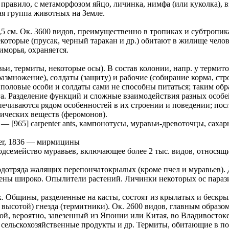
 правило, с метаморфозом яйцо, личинка, нимфа (или куколка), в
ая группа животных на Земле.
,5 см. Ок. 3600 видов, преимущественно в тропиках и субтропик
которые (прусак, черный таракан и др.) обитают в жилище чело
морья, охраняется.
ьи, термиты, некоторые осы). В состав колонии, напр. у термито
змножение), солдаты (защиту) и рабочие (собирание корма, строи
половые особи и солдаты сами не способны питаться; таким обр
га. Разделение функций и сложные взаимодействия разных особе
ечиваются рядом особенностей в их строении и поведении; посл
ческих веществ (феромонов).
—
[965] carpenter ants, кампонотусы, муравьи-древоточцы, саха
er, 1836
—
мирмицины
дсемейство муравьев, включающее более 2 тыс. видов, относящи
одотряда жалящих перепончатокрылых (кроме пчел и муравьев). 
анены широко. Опылители растений. Личинки некоторых ос параз
. Общины, разделенные на касты, состоят из крылатых и бескры
 высотой) гнезда (термитники). Ок. 2600 видов, главным образом
рой, вероятно, завезенный из Японии или Китая, во Владивосто
у, сельскохозяйственные продукты и др. Термиты, обитающие в по