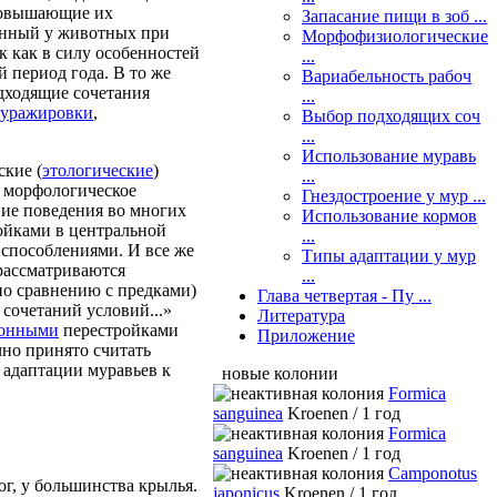
повышающие их
Запасание пищи в зоб ...
енный у животных при
Морфофизиологические
к как в силу особенностей
...
 период года. В то же
Вариабельность рабоч
дходящие сочетания
...
уражировки
,
Выбор подходящих соч
...
Использование муравь
ские (
этологические
)
...
е морфологическое
Гнездостроение у мур ...
ние поведения во многих
Использование кормов
ойками в центральной
...
способлениями. И все же
Типы адаптации у мур
рассматриваются
...
по сравнению с предками)
Глава четвертая - Пу ...
 сочетаний условий...»
Литература
онными
перестройками
Приложение
чно принято считать
 адаптации муравьев к
новые колонии
Formica
sanguinea
Kroenen / 1 год
Formica
sanguinea
Kroenen / 1 год
Camponotus
ог, у большинства крылья.
japonicus
Kroenen / 1 год