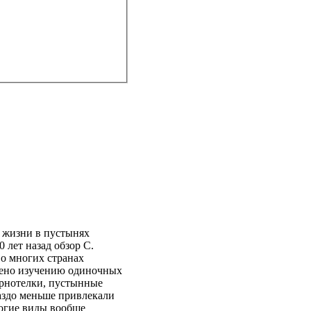
 жизни в пустынях
 лет назад обзор С.
во многих странах
щено изучению одиночных
ернотелки, пустынные
раздо меньше привлекали
ногие виды вообще