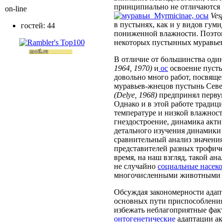
принципиально не отличаются о
on-line
Myrmicinae,
осы
Ves
в пустынях, как и у видов гу
гостей: 44
пониженной влажности. Поэтом
некоторых пустынных муравье
В отличие от большинства од
1964, 1970)
и
ос
освоение пусты
довольно много работ, посвя
муравьев-жнецов пустынь Сев
(Delye, 1968)
предпринял первую
Однако и в этой работе тради
температуре и низкой влажност
гнездостроение, динамика акти
детального изучения динамики 
сравнительный анализ значени
представителей разных трофиче
время, на наш взгляд, такой ан
не случайно
социальные насек
многочисленными животными
Обсуждая закономерности адап
основных пути приспособлени
избежать неблагоприятные фак
онтогенетические
адаптации ак