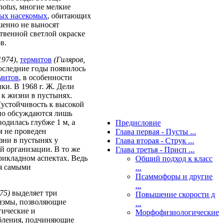
otus
, многие мелкие
ых насекомых
, обитающих
шенно не выносят
твенной светлой окраске
в.
1974)
,
термитов
(Гиляров,
оследние годы появилось
митов
, в особенности
ки. В 1968 г. Ж. Дели
 к жизни в пустынях.
(устойчивость к высокой
но обсуждаются лишь
одилась глубже 1 м, а
Предисловие
м не проведен
Глава первая - Пусты ...
зни в пустынях у
Глава вторая - Струк ...
й организации. В то же
Глава третья - Присп ...
прикладном аспектах. Ведь
Общий подход к класс
ся самыми
...
Псаммофоры и другие
...
75)
выделяет три
Повышение скорости д
измы, позволяющие
...
гические и
Морфофизиологические
бления, подчиняющие
...