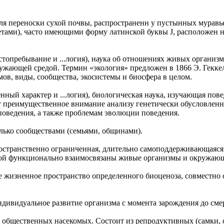
ля переноски сухой почвы, распространенн у пустынных муравь
тами), часто имеющими форму латинской буквы J, расположен 
местопребывание и ...логия), наука об отношениях живых организ
ружающей средой. Термин «экология» предложен в 1866 Э. Гекке
ов, виды, сообщества, экосистемы и биосфера в целом.
венный характер и ...логия), биологическая наука, изучающая по
ет преимущественное внимание анализу генетически обусловлен
оведения, а также проблемам эволюции поведения.
лько сообществами (семьями, общинами).
странственно ограниченная, длительно самоподдерживающаяся
орой функционально взаимосвязаны живые организмы и окружающа
нное жизненное пространство определенного биоценоза, совместно
- индивидуальное развитие организма с момента зарождения до сме
 общественных насекомых. Состоит из репродуктивных (самки,