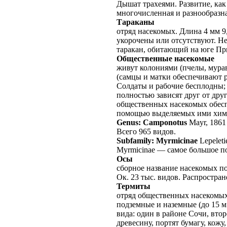
Дышат трахеями. Развитие, как
многочисленная и разнообразн
Тараканы
отряд насекомых. Длина 4 мм 9
укорочены или отсутствуют. Не
таракан, обитающий на юге При
Общественные насекомые
живут колониями (пчелы, мурав
(самцы и матки обеспечивают ра
Солдаты и рабочие бесплодны; 
полностью зависят друг от дру
общественных насекомых обесп
помощью выделяемых ими хими
Genus: Camponotus
Mayr, 1861
Всего 965 видов.
Subfamily: Myrmicinae
Lepeleti
Myrmicinae — самое большое по
Осы
сборное название насекомых п
Ок. 23 тыс. видов. Распростр
Термиты
отряд общественных насекомых
подземные и наземные (до 15 м
вида: один в районе Сочи, вто
древесину, портят бумагу, кож