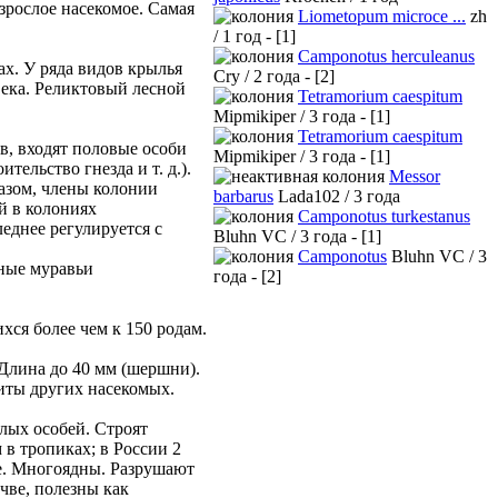
зрослое насекомое. Самая
Liometopum microce ...
zh
/ 1 год - [1]
Camponotus herculeanus
ах. У ряда видов крылья
Cry / 2 года - [2]
века. Реликтовый лесной
Tetramorium caespitum
Mipmikiper / 3 года - [1]
Tetramorium caespitum
в, входят половые особи
Mipmikiper / 3 года - [1]
тельство гнезда и т. д.).
Messor
азом, члены колонии
barbarus
Lada102 / 3 года
й в колониях
Camponotus turkestanus
еднее регулируется с
Bluhn VC / 3 года - [1]
Camponotus
Bluhn VC / 3
рные муравьи
года - [2]
хся более чем к 150 родам.
Длина до 40 мм (шершни).
иты других насекомых.
лых особей. Строят
 в тропиках; в России 2
ке. Многоядны. Разрушают
чве, полезны как