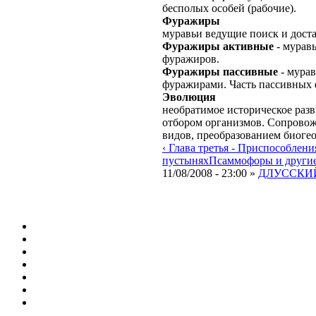
бесполых особей (рабочие).
Фуражиры
муравьи ведущие поиск и дост
Фуражиры активные
- мурав
фуражиров.
Фуражиры пассивные
- мурав
фуражирами. Часть пассивных 
Эволюция
необратимое историческое раз
отбором организмов. Сопровож
видов, преобразованием биоге
‹ Глава третья - Приспособлен
пустынях
Псаммофоры и другие
11/08/2008 - 23:00 »
ДЛУССКИЙ