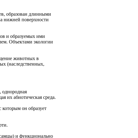
ев, образован длинными
на нижней поверхности
мов и образуемых ими
лем. Объектами экологии
ведение животных в
ных (наследственных,
, однородная
я их абиотическая среда.
 с которым он образует
рти.
 самцы) и функционально