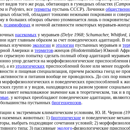
т видов того же рода, обитающих в гумидных областях (
Campon
pa
и
Polystes
, все
термиты
пустынь СССР). Личинки
общественн
мидных областей, обладают тонкими нежными покровами и совер
у в больших обзорах обычно упоминается лишь о покровительс
в,
псаммофорах
и ночной активности некоторых муравьев-жнецо
иночных
насекомых
у муравьев
(Delye 1968; Schumacher, Whitford, 
ни идет главным образом за счет поведенческих адаптаций. В п
щенных изучению
экологии
и
этологии
пустынных муравьев и
тер
ерной Америки и
термитов
-жнецов (Hodotermitidae) Южной Афри
 серьезную попытку сделать полный обзор адаптаций муравьев
ционно упор делается на морфофизиологические приспособления 
и), а из
этологических
приспособлений более или менее подроб
вности и пищевая специализация, причем раскопка гнезд не пров
активности и питания вообще не проводилось. До сих пор нике
я морфофизиологических и поведенческих приспособлений к жи
ских групп и у видов, находящихся на разном уровне социально
ализ имеет немаловажное значение как в теоретическом, так и в 
омые
, у которых преобладают поведенческие адаптации, являют
 большинства пустынных
биогеоценозов
.
тации к экстремным климатическим условиям, Ю. И. Чернов
(19
я наземных животных: 1)
биотопические
и поведенческие механ
торы, выбрать подходящие сочетания условий; 2) морфофизиоло
тивного типа; 3) пассивные
эколого
-физиологические приспосо