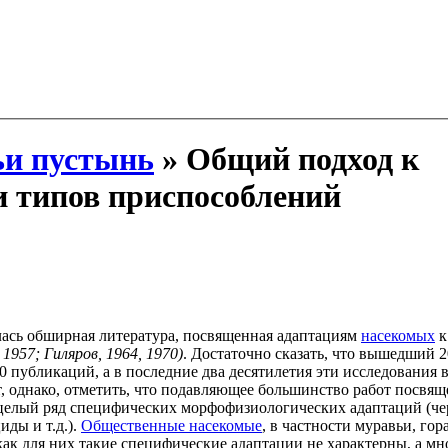
и пустынь
» Общий подход к
 типов приспособлений
ась обширная литература, посвященная адаптациям
насекомых
к
 1957; Гиляров, 1964, 1970)
. Достаточно сказать, что вышедший 20
 публикаций, а в последние два десятилетия эти исследования 
, однако, отметить, что подавляющее большинство работ посвя
я целый ряд специфических морфофизиологических адаптаций (ч
иды и т.д.).
Общественные насекомые
, в частности муравьи, го
как для них такие специфические адаптации не характерны, а м