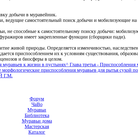
авку добычи в муравейник.
ьи, ведущие самостоятельный поиск добычи и мобилизующие на
ьи, не способные к самостоятельному поиску добычи: мобилиз
фуражиров имеет закрепленные функции (сборщики пади).
витие живой природы. Определяется изменчивостью, наследстве
дается приспособлением их к условиям существования, образо
оценозов и биосферы в целом.
ия муравьев к жизни в пустынях
^ Глава третья - Приспособления 
 морфологические приспособления муравьев для рытья сухой по
 Г.М.
Форум
ЧаВо
Муравьи
Библиотека
Муравьи дома
Мастерская
Каталог