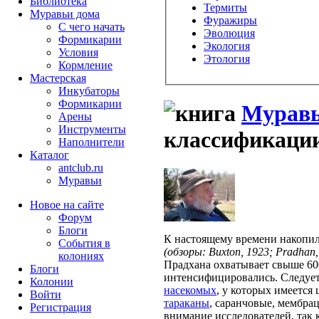
Библиотека
Термиты
Муравьи дома
Фуражиры
С чего начать
Эволюция
Формикарии
Экология
Условия
Этология
Кормление
Мастерская
Инкубаторы
Формикарии
Муравь
Арены
Инструменты
классификации
Наполнители
Каталог
antclub.ru
Муравьи
Новое на сайте
Форум
Блоги
К настоящему времени накопил
События в
(обзоры: Buxton, 1923; Pradhan,
колониях
Прадхана охватывает свыше 600
Блоги
интенсифицировались. Следует
Колонии
насекомых
, у которых имеетс
Войти
тараканы
, саранчовые, мембрац
Peгиcтpaция
внимание исследователей, так 