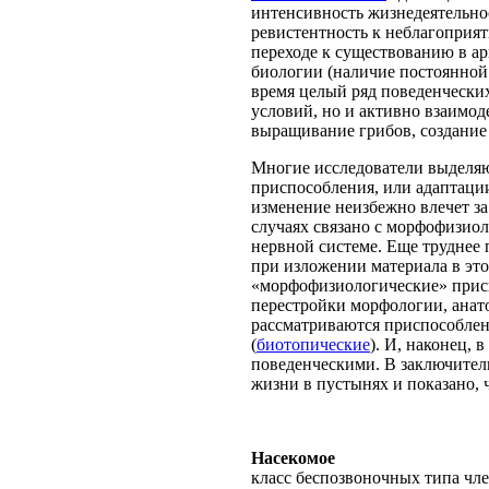
интенсивность жизнедеятельн
ревистентность к неблагоприя
переходе к существованию в а
биологии (наличие постоянно
время целый ряд поведенчески
условий, но и активно взаимо
выращивание грибов, создание з
Многие исследователи выделя
приспособления, или адаптации
изменение неизбежно влечет за
случаях связано с морфофизио
нервной системе. Еще труднее
при изложении материала в эт
«морфофизиологические» присп
перестройки морфологии, ана
рассматриваются приспособлени
(
биотопические
). И, наконец,
поведенческими. В заключитель
жизни в пустынях и показано,
Насекомое
класс беспозвоночных типа чле