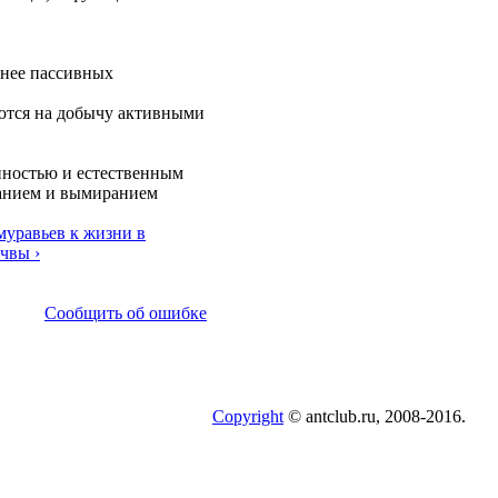
 нее пассивных
уются на добычу активными
нностью и естественным
ванием и вымиранием
муравьев к жизни в
чвы ›
Сообщить об ошибке
Copyright
© antclub.ru, 2008-2016.