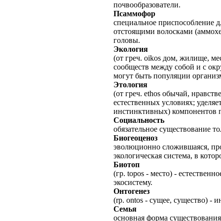
почвообразователи.
Псаммофор
специальное приспособление д
отстоящими волосками (аммохе
головы.
Экология
(от греч. oikos дом, жилище, 
сообществ между собой и с ок
могут быть популяции организм
Этология
(от греч. ethos обычай, нравст
естественных условиях; уделя
инстинктивных) компонентов п
Социальность
обязательное существование то
Биогеоценоз
эволюционно сложившаяся, про
экологическая система, в кот
Биотоп
(гр. topos - место) - естестве
экосистему.
Онтогенез
(rp. ontos - сущее, существо) 
Семья
основная форма существования