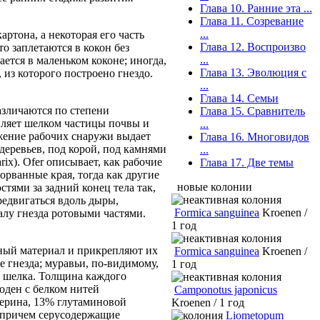
Глава 10. Ранние эта ...
Глава 11. Созревание
...
тона, а некоторая его часть
Глава 12. Воспроизво
то заплетаются в кокон без
...
ется в маленьком коконе; иногда,
Глава 13. Эволюция с
 из которого построено гнездо.
...
Глава 14. Семьи
азличаются по степени
Глава 15. Сравнитель
пляет шелком частицы почвы и
...
ижение рабочих снаружи выдает
Глава 16. Многовидов
 деревьев, под корой, под камнями
...
ix). Ofer описывает, как рабочие
Глава 17. Две темы
орванные края, тогда как другие
новые колонии
тями за задний конец тела так,
редвигаться вдоль дыры,
Formica sanguinea
Kroenen /
алу гнезда ротовыми частями.
1 год
ьный материал и прикрепляют их
Formica sanguinea
Kroenen /
е гнезда; муравьи, по-видимому,
1 год
в шелка. Толщина каждого
оден с белком нитей
Camponotus japonicus
серина, 13% глутаминовой
Kroenen / 1 год
, причем серусодержащие
Liometopum