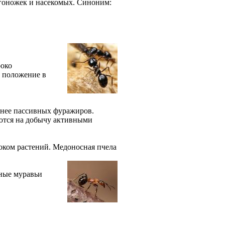
огоножек и насекомых. Синоним:
роко
 положение в
 нее пассивных фуражиров.
уются на добычу активными
оком растений. Медоносная пчела
рные муравьи