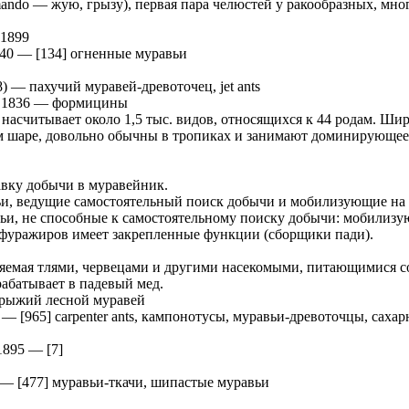
 mando — жую, грызу), первая пара челюстей у ракообразных, мн
 1899
40
—
[134] огненные муравьи
8)
—
пахучий муравей-древоточец, jet ants
, 1836
—
формицины
насчитывает около 1,5 тыс. видов, относящихся к 44 родам. Ши
м шаре, довольно обычны в тропиках и занимают доминирующее
авку добычи в муравейник.
ьи, ведущие самостоятельный поиск добычи и мобилизующие на
ьи, не способные к самостоятельному поиску добычи: мобилиз
фуражиров имеет закрепленные функции (сборщики пади).
еляемая тлями, червецами и другими насекомыми, питающимися с
рабатывает в падевый мед.
рыжий лесной муравей
—
[965] carpenter ants, кампонотусы, муравьи-древоточцы, саха
1895
—
[7]
—
[477] муравьи-ткачи, шипастые муравьи