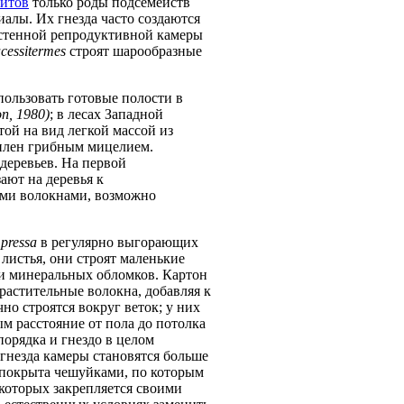
итов
только роды подсемейств
риалы. Их гнезда часто создаются
тостенной репродуктивной камеры
cessitermes
строят шарообразные
пользовать готовые полости в
on, 1980)
; в лесах Западной
ой на вид легкой массой из
еплен грибным мицелием.
 деревьев. На первой
ают на деревья к
ыми волокнами, возможно
mpressa
в регулярно выгорающих
 листья, они строят маленькие
 и минеральных обломков. Картон
растительные волокна, добавляя к
чно строятся вокруг веток; у них
м расстояние от пола до потолка
порядка и гнездо в целом
гнезда камеры становятся больше
и покрыта чешуйками, по которым
 которых закрепляется своими