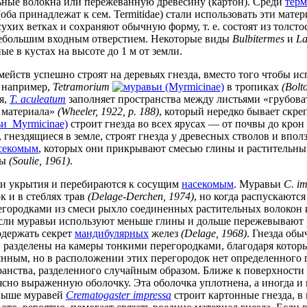
льные волокна или пережеванную древесину (картон). Среди
терм
e (оба принадлежат к сем. Termitidae) стали использовать эти мате
сухих ветках и сохраняют обычную форму, т. е. состоят из толс
небольшим входным отверстием. Некоторые виды
Bulbitermes
и
La
ые в кустах на высоте до 1 м от земли.
ейств успешно строят на деревьях гнезда, вместо того чтобы ис
, например,
Tetramorium
(Myrmicinae)
в тропиках
(Bolt
я,
T. aculeatum
заполняет пространства между листьями «грубоват
 материала»
(Wheeler, 1922, р. 188)
, который нередко бывает скр
Myrmicinae)
строит гнезда во всех ярусах — от почвы до крон
 гнездящиеся в земле, строят гнезда у древесных стволов и вполз
секомым
, которых они прикрывают смесью глины и растительн
ны
(Soulie, 1961)
.
и укрытия и перебираются к сосущим
насекомым
. Муравьи
C. i
к и в стеблях трав
(Delage-Derchen, 1974)
, но когда распускаются
ерегородками из смеси рыхло соединенных растительных волокон
если муравьи используют меньше глины и дольше пережевывают 
одержать секрет
мандибулярных
желез
(Delage, 1968)
. Гнезда обы
и разделены на камеры тонкими перегородками, благодаря которы
янным, но в расположении этих перегородок нет определенного 
анства, разделенного случайным образом. Ближе к поверхности 
ясно выраженную оболочку. Эта оболочка уплотнена, а иногда 
 выше муравей
Crematogaster impressa
строит картонные гнезда, в