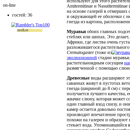
используют для этого растите
on-line
Amitermitinae и Nasutitermitina
на основе галерей в отмерших 
гостей: 36
и окружающей ее оболочки с 
гнезда из картона, расположенн
Муравьи
обоих главных подсем
стеблях или шипах. Это делает
Африки, где листва очень густа
разложившегося растительного
Crematogaster
(тоже из
эволюционной
стадии муравьи,
растительноядным сосущим
на
размягченной с помощью слю
Древесные
виды расширяют эт
саваннах живут в пустотах вето
гнезда (шириной до 8 см) с п
получается лучшего качества, 
жвачке слюну, которая может с
один главный вход снизу, и он
камер остается довольно посто
производит впечатление простр
похожи на галереи и образуют 
стекает вода. Упоминавшийся