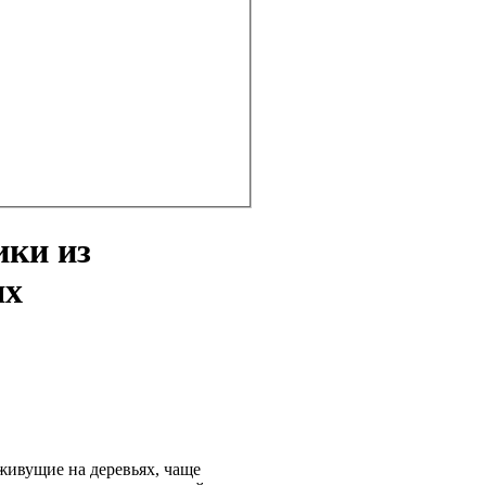
ики из
ях
 живущие на деревьях, чаще