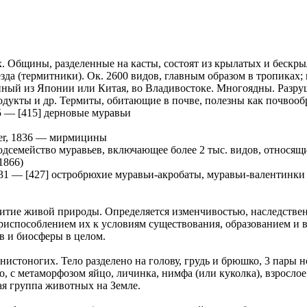
. Общины, разделенные на касты, состоят из крылатых и бескры
зда (термитники). Ок. 2600 видов, главным образом в тропиках; 
енный из Японии или Китая, во Владивостоке. Многоядны. Разруш
одукты и др. Термиты, обитающие в почве, полезны как почвооб
5
—
[415] дерновые муравьи
er, 1836
—
мирмицины
дсемейство муравьев, включающее более 2 тыс. видов, относящи
1866)
31
—
[427] остробрюхие муравьи-акробаты, муравьи-валентинки
витие живой природы. Определяется изменчивостью, наследстве
риспособлением их к условиям существования, образованием и 
в и биосферы в целом.
нистоногих. Тело разделено на голову, грудь и брюшко, 3 пары 
о, с метаморфозом яйцо, личинка, нимфа (или куколка), взрослое
ая группа животных на Земле.