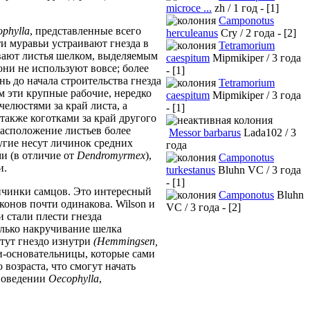
microce ...
zh / 1 год - [1]
Camponotus
phylla
, представленные всего
herculeanus
Cry / 2 года - [2]
ти муравьи устраивают гнезда в
Tetramorium
вают листья шелком, выделяемым
caespitum
Mipmikiper / 3 года
ни не используют вовсе; более
- [1]
нь до начала строительства гнезда
Tetramorium
м эти крупные рабочие, нередко
caespitum
Mipmikiper / 3 года
челюстями за край листа, а
- [1]
также коготками за край другого
расположение листьев более
Messor barbarus
Lada102 / 3
угие несут личинок средних
года
и (в отличие от
Dendromyrmex
),
Camponotus
и.
turkestanus
Bluhn VC / 3 года
- [1]
личинки самцов. Это интересный
Camponotus
Bluhn
онов почти одинакова. Wilson и
VC / 3 года - [2]
и стали плести гнезда
олько накручивание шелка
етут гнездо изнутри
(Hemmingsen,
ки-основательницы, которые сами
 возраста, что смогут начать
поведении
Oecophylla
,