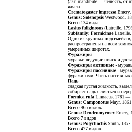
(лат. mandibule — челюсть, от
жвала.
Crematogaster impressa
Emery,
Genus: Solenopsis
Westwood, 18
Всего 134 вида.
Lasius fuliginosus
(Latreille, 179
Subfamily: Formicinae
Latreille
Одно из крупных подсемейств, 
распространены на всем земно
умеренных широтах.
Фуражиры
муравьи ведущие поиск и дост
Фуражиры активные
- мурав
Фуражиры пассивные
- мурав
фуражирами. Часть пассивных 
Падь
сладкая густая жидкость, выд
собирает падь с листьев и пере
Formica rufa
Linnaeus, 1761
—
Genus: Camponotus
Mayr, 1861
Всего 965 видов.
Genus: Dendromyrmex
Emery, 
Всего 7 видов.
Genus: Polyrhachis
Smith, 1857
Всего 477 видов.