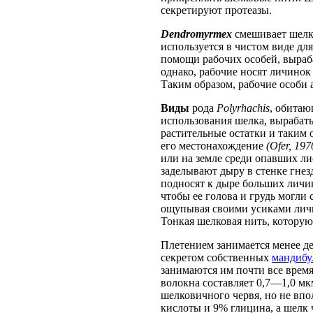
секретируют протеазы.
Dendromyrmex
смешивает шелк 
используется в чистом виде для
помощи рабочих особей, выраба
однако, рабочие носят личинок
Таким образом, рабочие особи
Виды
рода
Polyrhachis
, обитаю
использования шелка, выраба
растительные остатки и таким 
его местонахождение
(Ofer, 197
или на земле среди опавших ли
заделывают дыру в стенке гнез
подносят к дыре больших личин
чтобы ее голова и грудь могли
ощупывая своими усиками личин
Тонкая шелковая нить, которую
Плетением занимается менее де
секретом собственных
мандибу
занимаются им почти все время
волокна составляет 0,7—1,0 мк
шелковичного червя, но не вп
кислоты и 9% глицина, а шелк