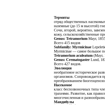
Термиты
отряд общественных насекомых
наземные (до 15 м высотой) гне
Сочи, второй, вероятно, завез
кожу, сельскохозяйственные пр
Genus: Tetramorium
Mayr, 185
Всего 415 видов
Subfamily: Myrmicinae
Lepeleti
Myrmicinae — самое большое по
Tetramorium aculeatum
(Mayr, 
Genus: Crematogaster
Lund, 18
Всего 427 видов.
Эволюция
необратимое историческое раз
организмов. Сопровождается п
преобразованием биогеоценозо
Насекомое
класс беспозвоночных типа чле
трахеями. Развитие, как правил
многочисленная и разнообразн
Мандибулы