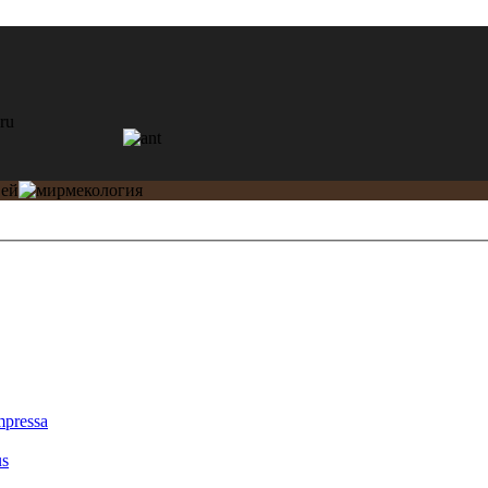
mpressa
us