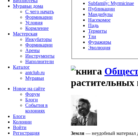
Библиотека
Subfamily: Myrmicinae
Муравьи дома
Публикации
С чего начать
Мандибулы
Формикарии
Насекомое
Условия
Падь
Кормление
Термиты
Мастерская
Тли
Инкубаторы
Фуражиры
Формикарии
Эволюция
Арены
Инструменты
Наполнители
Каталог
Общест
antclub.ru
Муравьи
растительных 
Новое на сайте
Форум
Блоги
События в
колониях
Блоги
Колонии
Войти
Peгиcтpaция
Земля
— неудобный материал дл