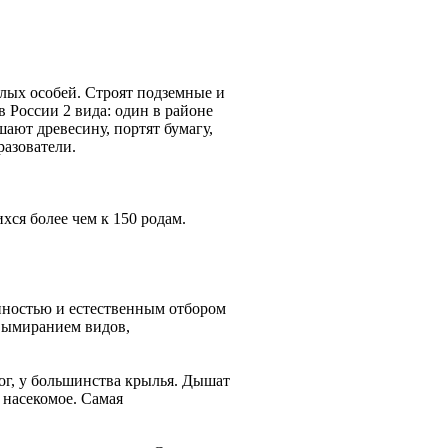
лых особей. Строят подземные и
в России 2 вида: один в районе
ают древесину, портят бумагу,
разователи.
хся более чем к 150 родам.
нностью и естественным отбором
вымиранием видов,
ног, у большинства крылья. Дышат
 насекомое. Самая