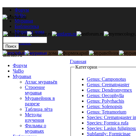
Форум
ЧаВо
Муравьи
Библиотека
Муравьи дома
Мастерская
Каталог
antclub.ru
Главная
Форум
Категории
ЧаВо
Муравьи
Genus: Camponotus
Атлас муравьёв
Genus: Crematogaster
Строение
Genus: Dendromyrmex
муравья
Genus: Oecophylla
Муравейник в
Genus: Polyrhachis
разрезе
Genus: Solenopsis
Таблица лёта
Genus: Tetramorium
Методы
Species: Crematogaster i
изучения
Species: Formica rufa
Фильмы о
Species: Lasius fuliginos
муравьях
Subfamily: Formicinae