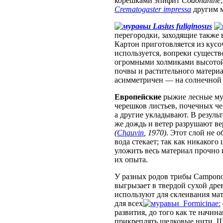
корешками эпифит
Codonanthe
Crematogaster impressa
другим 
Lasius fuliginosus
перегородки, заходящие также
Картон приготовляется из кус
используется, вопреки сущест
огромными холмиками высотой д
почвы и растительного материа
асимметричен — на солнечной 
Европейские
рыжие лесные му
черешков листьев, почечных че
а другие укладывают. В резуль
же дождь и ветер разрушают ве
(
Chauvin
, 1970)
. Этот слой не 
вода стекает; так как никаког
уложить весь материал прочно 
их опыта.
У разных родов трибы Campono
выгрызает в твердой сухой дре
используют для склеивания ма
для всех
Formicinae:
развития, до того как те начи
прикреплять шелковые нити. Ше