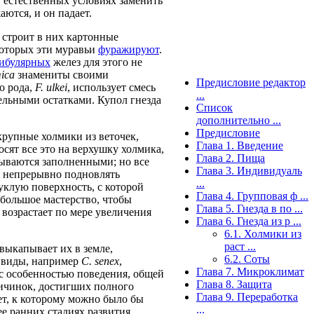
 в естественных условиях заменить
аются, и он падает.
 строит в них картонные
которых эти муравьи
фуражируют
.
ибулярных
желез для этого не
ica
знамениты своими
Предисловие редактор
о рода,
F. ulkei
, использует смесь
...
тельными остатками. Купол гнезда
Список
дополнительно ...
Предисловие
крупные холмики из веточек,
Глава 1. Введение
сят все это на верхушку холмика,
Глава 2. Пища
азываются заполненными; но все
Глава 3. Индивидуаль
я непрерывно подновлять
...
уклую поверхность, с которой
Глава 4. Групповая ф ...
 большое мастерство, чтобы
Глава 5. Гнезда в по ...
 возрастает по мере увеличения
Глава 6. Гнезда из р ...
6.1. Холмики из
раст ...
выкапывает их в земле,
6.2. Соты
е виды, например
C. senex
,
Глава 7. Микроклимат
о с особенностью поведения, общей
Глава 8. Защита
ичинок, достигших полного
Глава 9. Переработка
мет, к которому можно было бы
...
ее ранних стадиях развития