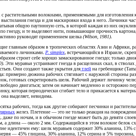
с растительными волокнами, применяемыми для изготовления кар
 выстилания гнезда и для маскировки входа в него. Личинки час
тывая общую паутинную сеть, в которой каждая из них окуклива
 по гнезду, и те выделяют нити, повышающие прочность картона,
 активно руководят применением шелка
(Wilson, 1981)
.
щие главным образом в тропических областях Азии и Африки, р
тываемого личинками.
P. simplex
, встречающийся в Израиле, скре
образом строит себе хорошо замаскированное гнездо; только дв
0)
. Эти муравьи устраивают гнезда в расщелинах скал, в стволах
стьев. Они создают также укрытия для
тлей
на гребенщике (Tamar
да: примерно дюжина рабочих стягивает с наружной стороны раз
ок, готовых секретировать шелк. Рабочий держит личинку челюс
 свободно двигаться; затем он начинает медленно и осторожно пе
ку, которая периодически сгибает тело и прикасается к матери
 она выделяет, невидима.
сятка рабочих, тогда как другие собирают песчинки и растител
лярных
желез. Плетение — это не только реакция на повреждени
, даже по ночам, и в обычном гнезде может быть до девяти слое
м, а длина — около 2 мм. Содержащийся в этом волокне белок сх
олне идентичен ему: шелк муравьев содержит 30% аланина, 13% 
 червя — 45% глицина, 30% аланина, 12% серина и 5% тирозина