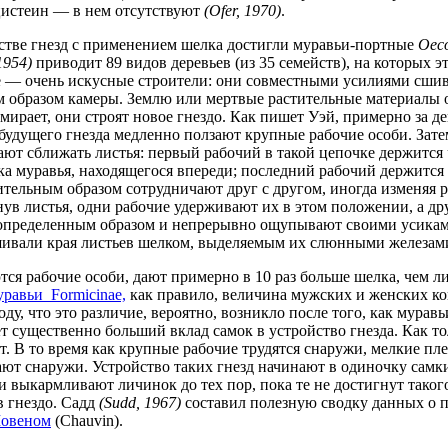
истеин — в нем отсутствуют
(Ofer, 1970)
.
стве гнезд с применением шелка достигли муравьи-портные
Oeco
1954)
приводит 89 видов деревьев (из 35 семейств), на которых э
 — очень искусные строители: они совместными усилиями сши
м образом камеры. Землю или мертвые растительные материалы о
тмирает, они строят новое гнездо. Как пишет Уэй, примерно за де
 будущего гнезда медленно ползают крупные рабочие особи. Зате
ают сближать листья: первый рабочий в такой цепочке держится 
а муравья, находящегося впереди; последний рабочий держится 
ительным образом сотрудничают друг с другом, иногда изменяя 
нув листья, одни рабочие удерживают их в этом положении, а др
 определенным образом и непрерывно ощупывают своими усикам
сшивали края листьев шелком, выделяемым их слюнными железам
ются рабочие особи, дают примерно в 10 раз больше шелка, чем 
Formicinae,
как правило, величина мужских и женских кок
у, что это различие, вероятно, возникло после того, как муравь
ет существенно больший вклад самок в устройство гнезда. Как т
ят. В то время как крупные рабочие трудятся снаружи, мелкие пл
тают снаружи. Устройство таких гнезд начинают в одиночку сам
 и выкармливают личинок до тех пор, пока те не достигнут такого
в гнездо. Садд
(Sudd, 1967)
составил полезную сводку данных о 
овеном
(Chauvin).