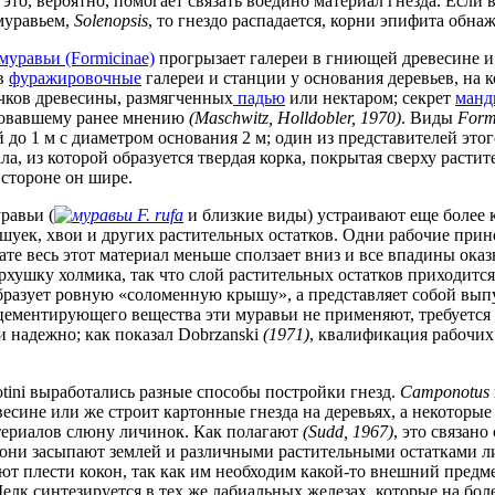
; это, вероятно, помогает связать воедино материал гнезда. Если
муравьем,
Solenopsis
, то гнездо распадается, корни эпифита обнаж
(Formicinae)
прогрызает галереи в гниющей древесине и
 в
фуражировочные
галереи и станции у основания деревьев, на 
очков древесины, размягченных
падью
или нектаром; секрет
манд
вовавшему ранее мнению
(Maschwitz, Holldobler, 1970)
. Виды
Form
о 1 м с диаметром основания 2 м; один из представителей этог
ла, из которой образуется твердая корка, покрытая сверху расти
стороне он шире.
равьи (
F. rufa
и близкие виды) устраивают еще более 
шуек, хвои и других растительных остатков. Одни рабочие прино
тате весь этот материал меньше сползает вниз и все впадины ок
рхушку холмика, так что слой растительных остатков приходитс
образует ровную «соломенную крышу», а представляет собой вып
о цементирующего вещества эти муравьи не применяют, требуется
и надежно; как показал Dobrzanski
(1971)
, квалификация рабочих
tini выработались разные способы постройки гнезд.
Camponotus
весине или же строит картонные гнезда на деревьях, а некоторы
териалов слюну личинок. Как полагают
(Sudd, 1967)
, это связан
они засыпают землей и различными растительными остатками л
нают плести кокон, так как им необходим какой-то внешний пред
лк синтезируется в тех же лабиальных железах, которые на бол