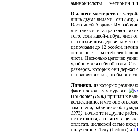
аминокислоты — метионин и ц
Высшего мастерства
в устрой
лишь двумя видами. Уэй
(Way, 
Восточной Африке. Их рабочие
личинками, и устраивают таки
того, если какой-нибудь лист о
на гвоздичном дереве на месте
цепочками до 12 особей, начин
остальные — за стебелек брюшк
листа. Несколько цепочек удив
удобным для себя образом. Стя
размеров, которых они держат
направляя их так, чтобы они 
Личинки
, из которых развива
факт, поскольку у муравьев
Holldobler
(1980)
пришли к вывод
коллективно, и что оно отража
закончено, рабочие особи уход
1973)
; ночью те и другие рабо
не питаются, а селятся в щелях
оплетать шелковой сетью вход 
полученных Леду (Ledoux) и
Ш