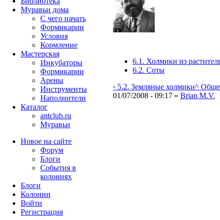
Библиотека
Муравьи дома
С чего начать
Формикарии
Условия
Кормление
Мастерская
6.1. Холмики из растител
Инкубаторы
6.2. Соты
Формикарии
Арены
‹ 5.2. Земляные холмики
^ Обще
Инструменты
01/07/2008 - 09:17 »
Brian M.V.
Наполнители
Каталог
antclub.ru
Муравьи
Новое на сайте
Форум
Блоги
События в
колониях
Блоги
Колонии
Войти
Peгиcтpaция