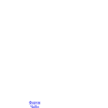
Форум
ЧаВо