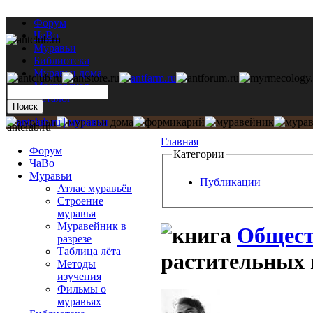
Форум
ЧаВо
Муравьи
Библиотека
Муравьи дома
Мастерская
Каталог
antclub.ru
Главная
Форум
Категории
ЧаВо
Муравьи
Публикации
Атлас муравьёв
Строение
муравья
Муравейник в
Общест
разрезе
Таблица лёта
растительных 
Методы
изучения
Фильмы о
муравьях