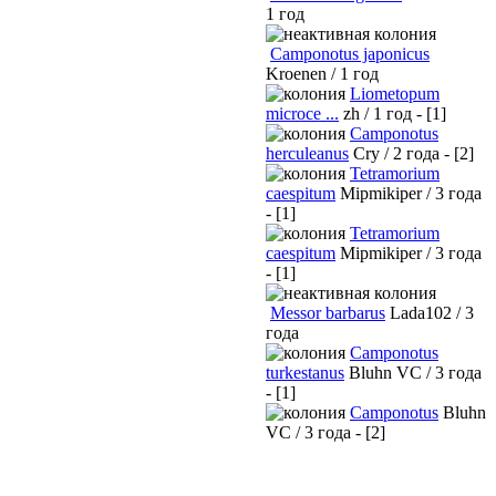
1 год
Camponotus japonicus
Kroenen / 1 год
Liometopum
microce ...
zh / 1 год - [1]
Camponotus
herculeanus
Cry / 2 года - [2]
Tetramorium
caespitum
Mipmikiper / 3 года
- [1]
Tetramorium
caespitum
Mipmikiper / 3 года
- [1]
Messor barbarus
Lada102 / 3
года
Camponotus
turkestanus
Bluhn VC / 3 года
- [1]
Camponotus
Bluhn
VC / 3 года - [2]