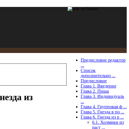
Предисловие редактор
...
Список
дополнительно ...
Предисловие
Глава 1. Введение
Глава 2. Пища
незда из
Глава 3. Индивидуаль
...
Глава 4. Групповая ф ...
Глава 5. Гнезда в по ...
Глава 6. Гнезда из р ...
6.1. Холмики из
раст ...