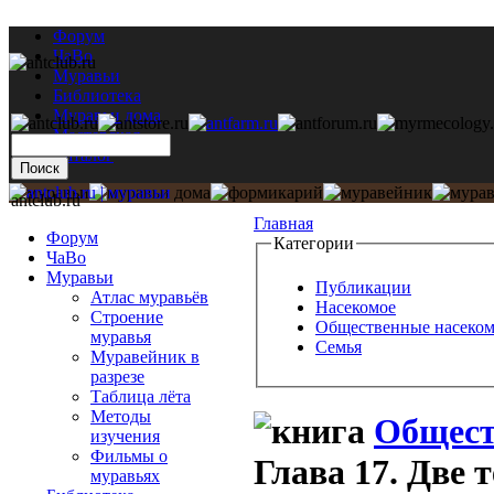
Форум
ЧаВо
Муравьи
Библиотека
Муравьи дома
Мастерская
Каталог
antclub.ru
Главная
Форум
Категории
ЧаВо
Муравьи
Публикации
Атлас муравьёв
Насекомое
Строение
Общественные насеко
муравья
Семья
Муравейник в
разрезе
Таблица лёта
Методы
Общест
изучения
Фильмы о
Глава 17. Две 
муравьях