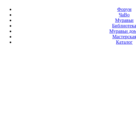
Форум
ЧаВо
Муравьи
Библиотек
Муравьи до
Мастерска
Каталог