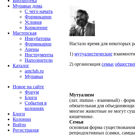
Библиотека
Муравьи дома
С чего начать
Формикарии
Условия
Кормление
Мастерская
Инкубаторы
Настало время для некоторых 
Формикарии
Арены
1)
мутуалистические
взаимоотн
Инструменты
Наполнители
2) организация
семьи
обществе
Каталог
antclub.ru
Муравьи
Новое на сайте
Форум
Мутуализм
Блоги
(лат. mutuus - взаимный) - фор
События в
обязательная для объединяющи
колониях
многие животные не могут сущ
Блоги
кишечнике.
Колонии
Семья
Войти
основная форма существования
Peгиcтpaция
репродуктивных (самки, самцы