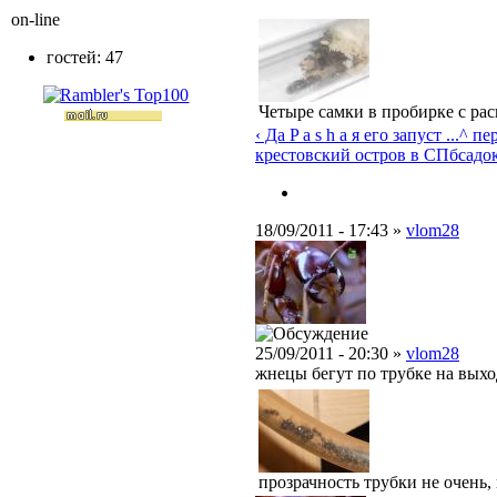
on-line
гостей: 47
Четыре самки в пробирке с ра
‹ Да P a s h a я его запуст ...
^ пе
крестовский остров в СПб
садок
18/09/2011 - 17:43 »
vlom28
25/09/2011 - 20:30 »
vlom28
жнецы бегут по трубке на выход
прозрачность трубки не очень, 