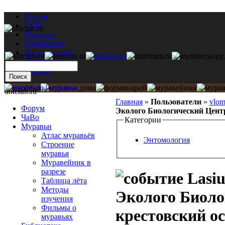
Форум
ЧаВо
Муравьи
Библиотека
Муравьи дома
Мастерская
Каталог
antclub.ru
Главная
»
Пользователи
»
vlo
Форум
Эколого Биологический Центр
ЧаВо
Категории
Муравьи
Атлас муравьёв
Энтомология
Строение
муравья
Муравейник в
разрезе
Lasiu
Таблица лёта
Методы
Эколого Биоло
изучения
Фильмы о
крестовский о
муравьях