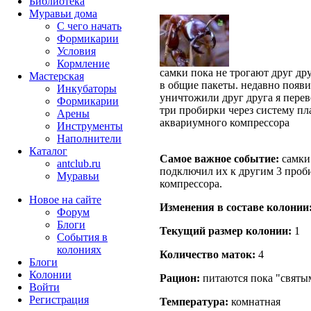
Библиотека
Муравьи дома
С чего начать
Формикарии
Условия
Кормление
самки пока не трогают друг др
Мастерская
в общие пакеты. недавно появи
Инкубаторы
уничтожили друг друга я перев
Формикарии
три пробирки через систему пл
Арены
аквариумного компрессора
Инструменты
Наполнители
Каталог
Самое важное событие:
самки 
antclub.ru
подключил их к другим 3 проб
Муравьи
компрессора.
Новое на сайте
Изменения в составе кoлонии
Форум
Блоги
Текущий размер кoлонии:
1
События в
колониях
Количество маток:
4
Блоги
Колонии
Рацион:
питаются пока "святым
Войти
Peгиcтpaция
Температура:
комнатная