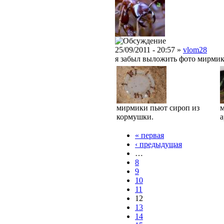
25/09/2011 - 20:57 »
vlom28
я забыл выложить фото мирмико
мирмики пьют сироп из
м
кормушки.
а
« первая
‹ предыдущая
…
8
9
10
11
12
13
14