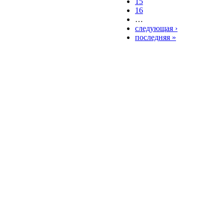
15
16
…
следующая ›
последняя »