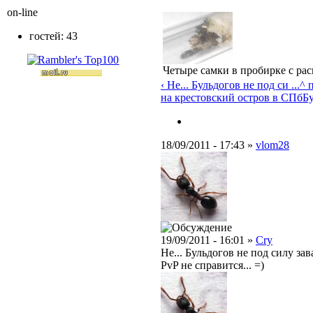
on-line
гостей: 43
Четыре самки в пробирке с ра
‹ Не... Бульдогов не под си ...
^ 
на крестовский остров в СПб
Бу
18/09/2011 - 17:43 »
vlom28
19/09/2011 - 16:01 »
Cry
Не... Бульдогов не под силу з
PvP не справится... =)