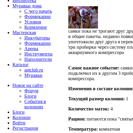
Библиотека
Муравьи дома
С чего начать
Формикарии
Условия
Кормление
самки пока не трогают друг др
Мастерская
в общие пакеты. недавно появи
Инкубаторы
уничтожили друг друга я перев
Формикарии
три пробирки через систему пл
Арены
аквариумного компрессора
Инструменты
Наполнители
Каталог
Самое важное событие:
самки 
antclub.ru
подключил их к другим 3 проб
Муравьи
компрессора.
Новое на сайте
Изменения в составе кoлонии
Форум
Блоги
Текущий размер кoлонии:
1
События в
колониях
Количество маток:
4
Блоги
Колонии
Рацион:
питаются пока "святым
Войти
Peгиcтpaция
Температура:
комнатная