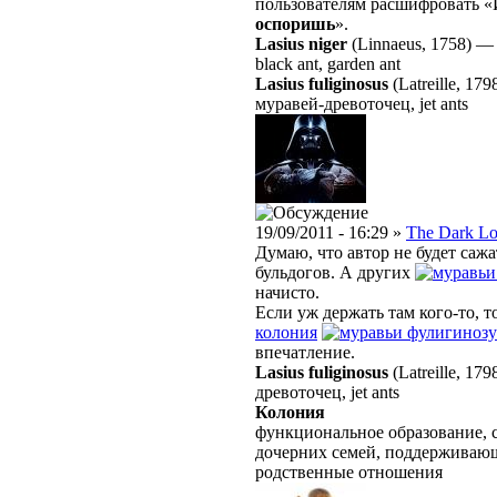
пользователям расшифровать 
оспоришь
».
Lasius niger
(Linnaeus, 1758)
black ant, garden ant
Lasius fuliginosus
(Latreille, 179
муравей-древоточец, jet ants
19/09/2011 - 16:29 »
The Dark Lo
Думаю, что автор не будет сажа
бульдогов. А других
начисто.
Если уж держать там кого-то, т
колония
фулигинозу
впечатление.
Lasius fuliginosus
(Latreille, 179
древоточец, jet ants
Колония
функциональное образование, 
дочерних семей, поддерживаю
родственные отношения