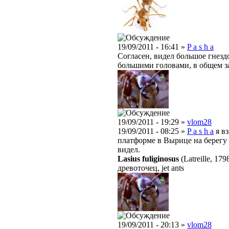
19/09/2011 - 16:41 »
P a s h a
Согласен, видел большое гнезд
большими головами, в общем з
19/09/2011 - 19:29 »
vlom28
19/09/2011 - 08:25 »
P a s h a
я в
платформе в Вырице на берегу 
видел.
Lasius fuliginosus
(Latreille, 179
древоточец, jet ants
19/09/2011 - 20:13 »
vlom28