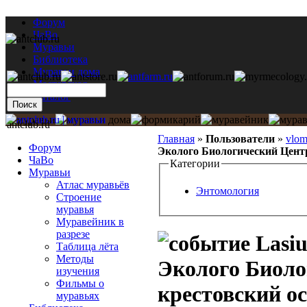
Форум
ЧаВо
Муравьи
Библиотека
Муравьи дома
Мастерская
Каталог
antclub.ru
Главная
»
Пользователи
»
vlo
Форум
Эколого Биологический Центр
ЧаВо
Категории
Муравьи
Атлас муравьёв
Энтомология
Строение
муравья
Муравейник в
разрезе
Lasiu
Таблица лёта
Методы
Эколого Биоло
изучения
Фильмы о
крестовский о
муравьях