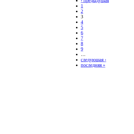
‹ предыдущая
1
2
3
4
5
6
7
8
9
…
следующая ›
последняя »