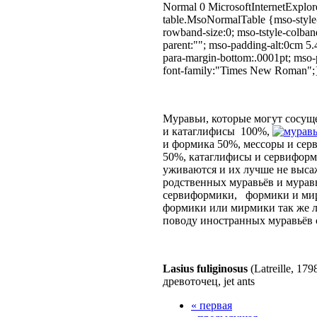
Normal 0 MicrosoftInternetExplorer
table.MsoNormalTable {mso-styl
rowband-size:0; mso-tstyle-colban
parent:""; mso-padding-alt:0cm 5
para-margin-bottom:.0001pt; mso-
font-family:"Times New Roman";
Муравьи, которые могут сосуще
и катаглифисы
100%,
и формика 50%, мессоры и сер
50%, катаглифисы и сервиформ
уживаются и их лучше не выса
родственных муравьёв и мурав
сервиформики,
формики и мир
формики или мирмики так же л
поводу иностранных муравьёв с
Lasius fuliginosus
(Latreille, 179
древоточец, jet ants
« первая