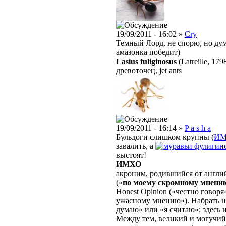
19/09/2011 - 16:02 »
Cry
Темный Лорд, не спорю, но ду
амазонка победит)
Lasius fuliginosus
(Latreille, 179
древоточец, jet ants
19/09/2011 - 16:14 »
P a s h a
Бульдоги слишком крупны (
И
завалить, а
фулигин
выстоят!
ИМХО
акроним, родившийся от англ
(«
по моему скромному мнени
Honest Opinion («честно говоря»
ужасному мнению»). Набрать 
думаю» или «я считаю»; здесь и
Между тем, великий и могучий