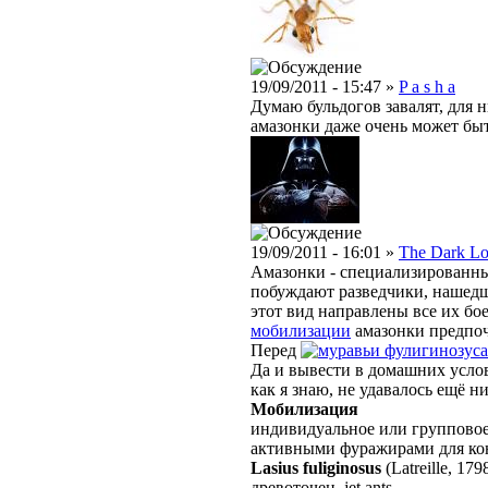
19/09/2011 - 15:47 »
P a s h a
Думаю бульдогов завалят, для 
амазонки даже очень может быт
19/09/2011 - 16:01 »
The Dark Lo
Амазонки - специализированны
побуждают разведчики, нашедш
этот вид направлены все их бо
мобилизации
амазонки предпоч
Перед
фулигинозус
Да и вывести в домашних усл
как я знаю, не удавалось ещё н
Мобилизация
индивидуальное или группово
активными фуражирами для кон
Lasius fuliginosus
(Latreille, 179
древоточец, jet ants