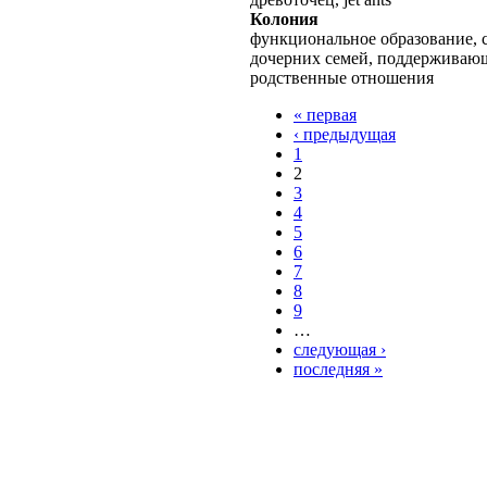
Колония
функциональное образование, 
дочерних семей, поддерживаю
родственные отношения
« первая
‹ предыдущая
1
2
3
4
5
6
7
8
9
…
следующая ›
последняя »