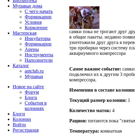
Библиотека
Муравьи дома
С чего начать
Формикарии
Условия
Кормление
самки пока не трогают друг др
Мастерская
в общие пакеты. недавно появи
Инкубаторы
уничтожили друг друга я перев
Формикарии
три пробирки через систему пл
Арены
аквариумного компрессора
Инструменты
Наполнители
Каталог
Самое важное событие:
самки 
antclub.ru
подключил их к другим 3 проб
Муравьи
компрессора.
Новое на сайте
Изменения в составе кoлонии
Форум
Блоги
Текущий размер кoлонии:
1
События в
колониях
Количество маток:
4
Блоги
Колонии
Рацион:
питаются пока "святым
Войти
Peгиcтpaция
Температура:
комнатная