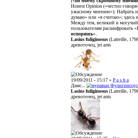
(«
по моему скромному мнени
Honest Opinion («честно говоря»
ужасному мнению»). Набрать 
думаю» или «я считаю»; здесь и
Между тем, великий и могучий
пользователям расшифровать 
оспоришь
».
Lasius fuliginosus
(Latreille, 179
древоточец, jet ants
19/09/2011 - 15:17 »
P a s h a
Дамс...
Фулигинозу
Lasius fuliginosus
(Latreille, 179
древоточец, jet ants