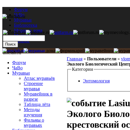
Форум
ЧаВо
Муравьи
Библиотека
Муравьи дома
Мастерская
Каталог
antclub.ru
Главная
»
Пользователи
»
vlo
Форум
Эколого Биологический Центр
ЧаВо
Категории
Муравьи
Атлас муравьёв
Энтомология
Строение
муравья
Муравейник в
разрезе
Lasiu
Таблица лёта
Методы
Эколого Биоло
изучения
Фильмы о
крестовский о
муравьях