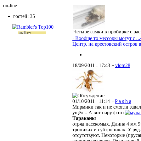
on-line
гостей: 35
Четыре самки в пробирке с ра
‹ Вообще то мессоры могут с ...
Центр. на крестовский остров 
18/09/2011 - 17:43 »
vlom28
01/10/2011 - 11:14 »
P a s h a
Мирмики так и не смогли зава
ущёл... А вот пару фото
Тараканы
отряд насекомых. Длина 4 мм 9
тропиках и субтропиках. У ряд
отсутствуют. Некоторые (прусак
жилище человека. Реликтовый 