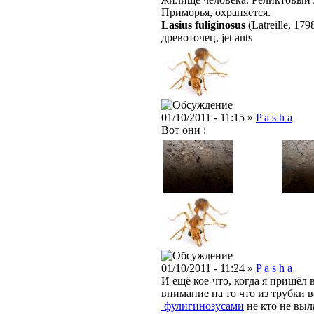
Приморья, охраняется.
Lasius fuliginosus
(Latreille, 179
древоточец, jet ants
01/10/2011 - 11:15 »
P a s h a
Вот они :
01/10/2011 - 11:24 »
P a s h a
И ещё кое-что, когда я пришёл 
внимание на то что из трубки 
фулигинозусами
не кто не выла