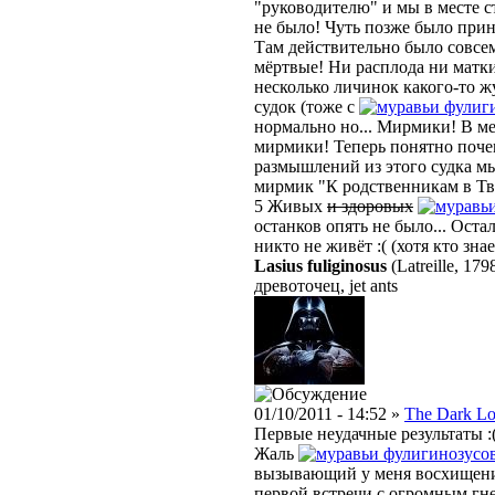
"руководителю" и мы в месте с
не было! Чуть позже было прин
Там действительно было совсем
мёртвые! Ни расплода ни матк
несколько личинок какого-то ж
судок (тоже с
фулиг
нормально но... Мирмики! В ме
мирмики! Теперь понятно почем
размышлений из этого судка м
мирмик "К родственникам в Тв
5 Живых
и здоровых
останков опять не было... Оста
никто не живёт :( (хотя кто знает
Lasius fuliginosus
(Latreille, 179
древоточец, jet ants
01/10/2011 - 14:52 »
The Dark Lo
Первые неудачные результаты :
Жаль
фулигинозусо
вызывающий у меня восхищени
первой встречи с огромным гне