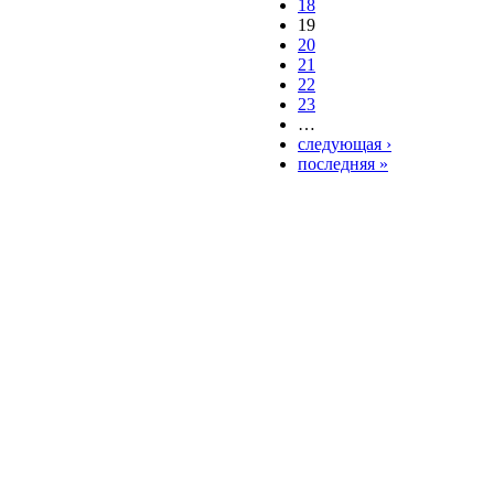
18
19
20
21
22
23
…
следующая ›
последняя »