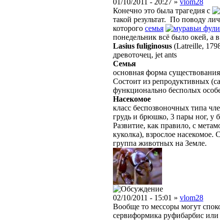
01/10/2011 - 20:27 »
vlom28
Конечно это была трагедия с
такой результат. По поводу ли
которого
семья
фули
понедельник всё было окей, а в
Lasius fuliginosus
(Latreille, 179
древоточец, jet ants
Семья
основная форма существовани
Состоит из репродуктивных (с
функционально бесполых особе
Насекомое
класс беспозвоночных типа чле
грудь и брюшко, 3 пары ног, у
Развитие, как правило, с мета
куколка), взрослое насекомое.
группа животных на Земле.
02/10/2011 - 15:01 »
vlom28
Вообще то мессоры могут спок
сервиформика руфибарбис или 