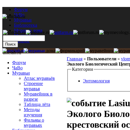
Форум
ЧаВо
Муравьи
Библиотека
Муравьи дома
Мастерская
Каталог
antclub.ru
Главная
»
Пользователи
»
vlo
Форум
Эколого Биологический Центр
ЧаВо
Категории
Муравьи
Атлас муравьёв
Энтомология
Строение
муравья
Муравейник в
разрезе
Lasiu
Таблица лёта
Методы
Эколого Биоло
изучения
Фильмы о
крестовский о
муравьях