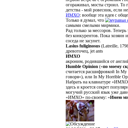
огораживал, мосты строил. То 
детства - мой ровесник, если не
ИМХО
: вообще эта идея с обще
Только я думал, что
самыми смелыми мирмики.
Рад только за мессоров. Тепер
без конкурентов. Пока хозяин 
соседа не засунет.
Lasius fuliginosus
(Latreille, 179
древоточец, jet ants
ИМХО
акроним, родившийся от англ
Humble Opinion
(«
по моему с
считается расшифровкой In My 
говоря»), или In My Horrible O
Набрать на клавиатуре «ИМХО»
здесь и кроется секрет популяр
могучий русский язык уже дав
«ИМХО» по-своему: «
Имею мн