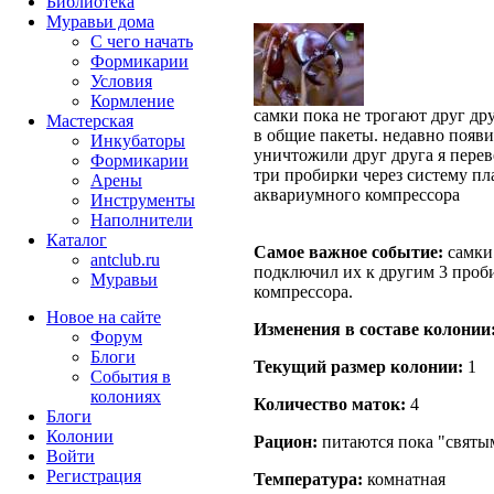
Библиотека
Муравьи дома
С чего начать
Формикарии
Условия
Кормление
самки пока не трогают друг др
Мастерская
в общие пакеты. недавно появи
Инкубаторы
уничтожили друг друга я перев
Формикарии
три пробирки через систему пл
Арены
аквариумного компрессора
Инструменты
Наполнители
Каталог
Самое важное событие:
самки 
antclub.ru
подключил их к другим 3 проб
Муравьи
компрессора.
Новое на сайте
Изменения в составе кoлонии
Форум
Блоги
Текущий размер кoлонии:
1
События в
колониях
Количество маток:
4
Блоги
Колонии
Рацион:
питаются пока "святым
Войти
Peгиcтpaция
Температура:
комнатная