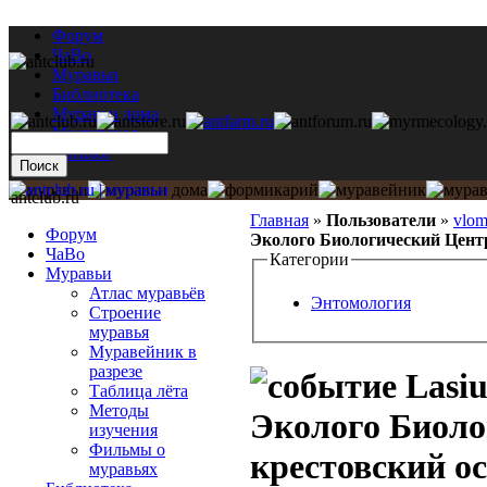
Форум
ЧаВо
Муравьи
Библиотека
Муравьи дома
Мастерская
Каталог
antclub.ru
Главная
»
Пользователи
»
vlo
Форум
Эколого Биологический Центр
ЧаВо
Категории
Муравьи
Атлас муравьёв
Энтомология
Строение
муравья
Муравейник в
разрезе
Lasiu
Таблица лёта
Методы
Эколого Биоло
изучения
Фильмы о
крестовский о
муравьях