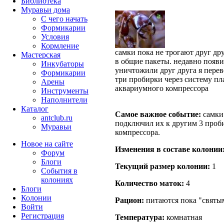
Библиотека
Муравьи дома
С чего начать
Формикарии
Условия
Кормление
самки пока не трогают друг др
Мастерская
в общие пакеты. недавно появи
Инкубаторы
уничтожили друг друга я перев
Формикарии
три пробирки через систему пл
Арены
аквариумного компрессора
Инструменты
Наполнители
Каталог
Самое важное событие:
самки 
antclub.ru
подключил их к другим 3 проб
Муравьи
компрессора.
Новое на сайте
Изменения в составе кoлонии
Форум
Блоги
Текущий размер кoлонии:
1
События в
колониях
Количество маток:
4
Блоги
Колонии
Рацион:
питаются пока "святым
Войти
Peгиcтpaция
Температура:
комнатная