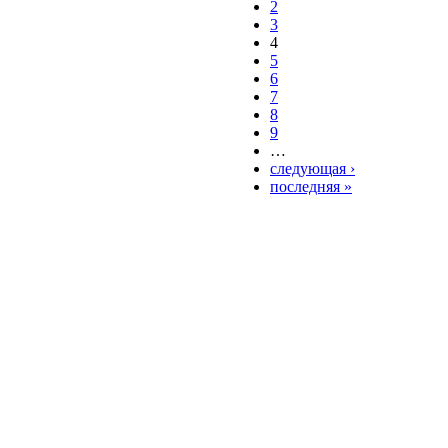
2
3
4
5
6
7
8
9
…
следующая ›
последняя »