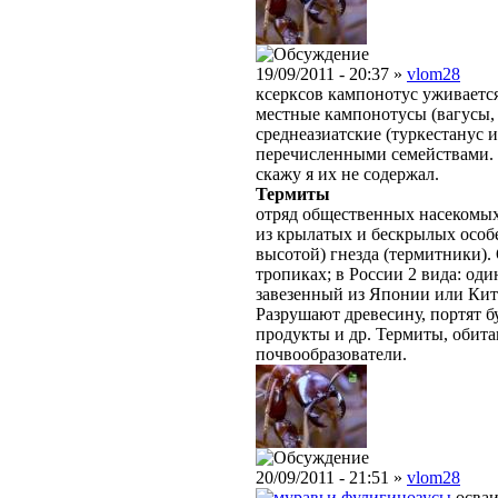
19/09/2011 - 20:37 »
vlom28
ксерксов кампонотус уживаетс
местные кампонотусы (вагусы, 
среднеазиатские (туркестанус и
перечисленными семействами. н
скажу я их не содержал.
Термиты
отряд общественных насекомых
из крылатых и бескрылых особе
высотой) гнезда (термитники).
тропиках; в России 2 вида: оди
завезенный из Японии или Кит
Разрушают древесину, портят б
продукты и др. Термиты, обита
почвообразователи.
20/09/2011 - 21:51 »
vlom28
фулигинозусы
осваи