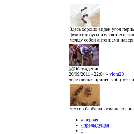
Здесь хорошо виден угол пери
фулигинозусы изучают его ско
между собой антеннами навер
20/09/2011 - 22:04 »
vlom28
через день я принес в эбц месс
мессор барбарус осваивают но
« первая
‹ предыдущая
1