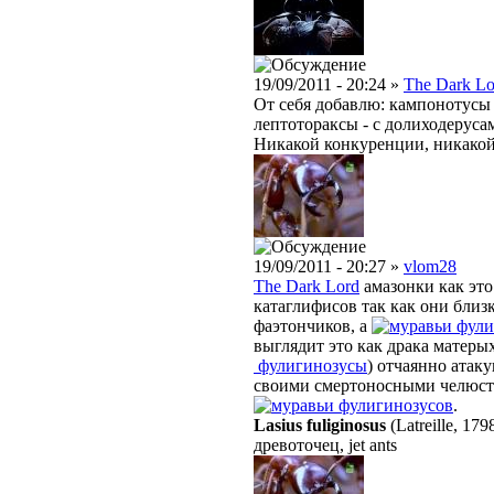
19/09/2011 - 20:24 »
The Dark Lo
От себя добавлю: кампонотусы 
лептотораксы - с долиходеруса
Никакой конкуренции, никакой 
19/09/2011 - 20:27 »
vlom28
The Dark Lord
амазонки как это
катаглифисов так как они близ
фаэтончиков, а
фули
выглядит это как драка матеры
фулигинозусы
) отчаянно атак
своими смертоносными челюст
фулигинозусов
.
Lasius fuliginosus
(Latreille, 179
древоточец, jet ants