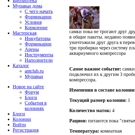
Библиотека
Муравьи дома
С чего начать
Формикарии
Условия
Кормление
самки пока не трогают друг др
Мастерская
в общие пакеты. недавно появи
Инкубаторы
уничтожили друг друга я перев
Формикарии
три пробирки через систему пл
Арены
аквариумного компрессора
Инструменты
Наполнители
Каталог
Самое важное событие:
самки 
antclub.ru
подключил их к другим 3 проб
Муравьи
компрессора.
Новое на сайте
Изменения в составе кoлонии
Форум
Блоги
Текущий размер кoлонии:
1
События в
колониях
Количество маток:
4
Блоги
Колонии
Рацион:
питаются пока "святым
Войти
Peгиcтpaция
Температура:
комнатная