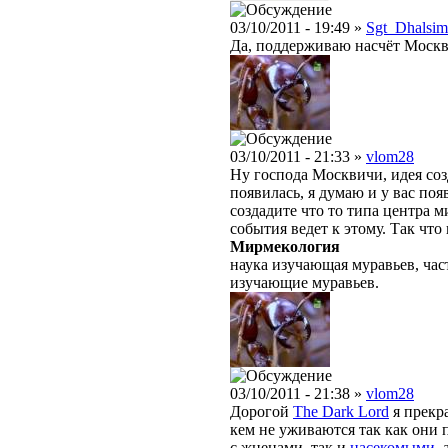
03/10/2011 - 19:49 »
Sgt_Dhalsim
Да, поддерживаю насчёт Моск
03/10/2011 - 21:33 »
vlom28
Ну господа Москвичи, идея со
появилась, я думаю и у вас поя
создадите что то типа центра 
события ведет к этому. Так что
Мирмекология
наука изучающая муравьев, ча
изучающие муравьев.
03/10/2011 - 21:38 »
vlom28
Дорогой
The Dark Lord
я прекр
кем не уживаются так как они 
с жнецами, так и
насекомыми
,