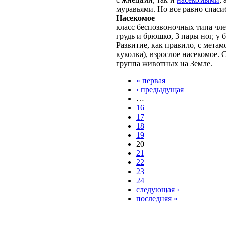
муравьями. Но все равно спасиб
Насекомое
класс беспозвоночных типа чле
грудь и брюшко, 3 пары ног, у
Развитие, как правило, с мета
куколка), взрослое насекомое.
группа животных на Земле.
« первая
‹ предыдущая
…
16
17
18
19
20
21
22
23
24
следующая ›
последняя »