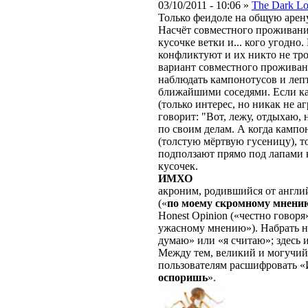
03/10/2011 - 10:06 »
The Dark Lo
Только феидоле на общую арену
Насчёт совместного проживания
кусочке ветки и... кого угодно
конфликтуют и их никто не тро
вариант совместного проживан
наблюдать кампонотусов и леп
ближайшими соседями. Если ка
(только интерес, но никак не а
говорит: "Вот, лежу, отдыхаю, 
по своим делам. А когда кампо
(толстую мёртвую гусеницу), т
подползают прямо под лапами к
кусочек.
ИМХО
акроним, родившийся от англ
(«
по моему скромному мнени
Honest Opinion («честно говоря»
ужасному мнению»). Набрать 
думаю» или «я считаю»; здесь и
Между тем, великий и могучий
пользователям расшифровать 
оспоришь
».