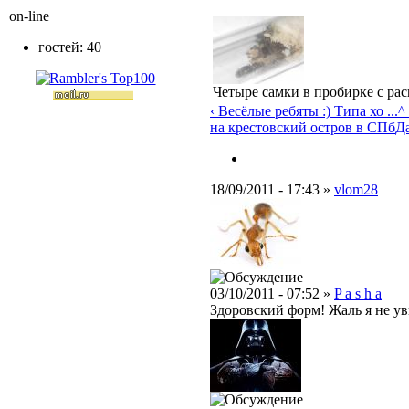
on-line
гостей: 40
Четыре самки в пробирке с ра
‹ Весёлые ребяты :) Типа хо ...
^
на крестовский остров в СПб
Да
18/09/2011 - 17:43 »
vlom28
03/10/2011 - 07:52 »
P a s h a
Здоровский форм! Жаль я не ув