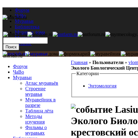
Форум
ЧаВо
Муравьи
Библиотека
Муравьи дома
Мастерская
Каталог
antclub.ru
Главная
»
Пользователи
»
vlo
Форум
Эколого Биологический Центр
ЧаВо
Категории
Муравьи
Атлас муравьёв
Энтомология
Строение
муравья
Муравейник в
разрезе
Lasiu
Таблица лёта
Методы
Эколого Биоло
изучения
Фильмы о
крестовский о
муравьях