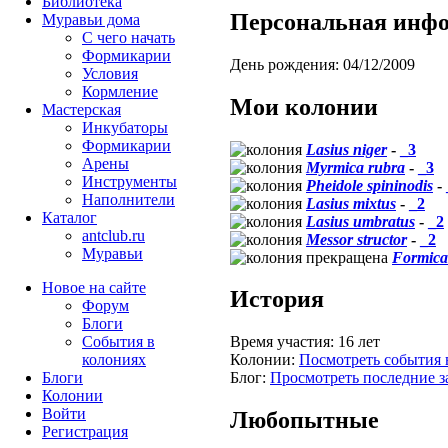
Библиотека
Персональная инф
Муравьи дома
С чего начать
Формикарии
День рождения:
04/12/2009
Условия
Кормление
Мои колонии
Мастерская
Инкубаторы
Формикарии
Lasius niger
-
_3
Арены
Myrmica rubra
-
_3
Инструменты
Pheidole spininodis
-
Наполнители
Lasius mixtus
-
_2
Каталог
Lasius umbratus
-
_2
antclub.ru
Messor structor
-
_2
Муравьи
Formica
Новое на сайте
История
Форум
Блоги
События в
Время участия:
16 лет
колониях
Колонии:
Посмотреть события 
Блоги
Блог:
Просмотреть последние з
Колонии
Войти
Любопытные
Peгиcтpaция