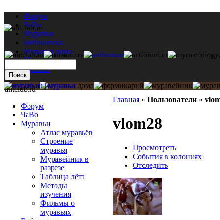
Форум
ЧаВо
Муравьи
Библиотека
Муравьи дома
Мастерская
Каталог
antclub.ru
Главная
»
Пользователи
»
vlo
Форум
ЧаВо
vlom28
Муравьи
Атлас муравьёв
Строение
Просмотреть
муравья
События в колониях
Муравейник в
Отследить
разрезе
Таблица лёта
Методы
изучения
Фильмы о
муравьях