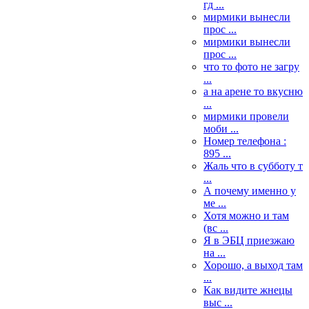
гд ...
мирмики вынесли
прос ...
мирмики вынесли
прос ...
что то фото не загру
...
а на арене то вкусню
...
мирмики провели
моби ...
Номер телефона :
895 ...
Жаль что в субботу т
...
А почему именно у
ме ...
Хотя можно и там
(вс ...
Я в ЭБЦ приезжаю
на ...
Хорошо, а выход там
...
Как видите жнецы
выс ...