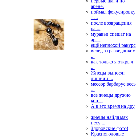
первые шаги по
арене.
поймал фокусировку
т ...
после возвращения
ра ...
муравьи спешат на
ар ...
ещё неплохой ракурс
вслед за разведчиком
...
как только я открыл
...
Жнецы выносят
лишний ...
мессор барбарус весь
...
все жнецы дружно
коп ...
А в это время на дру
...
жнецы найдя мак
несу ...
Здоровские фото!
Красноголовые