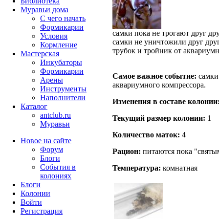
Библиотека
Муравьи дома
С чего начать
Формикарии
самки пока не трогают друг др
Условия
самки не уничтожили друг друг
Кормление
трубок и тройник от аквариум
Мастерская
Инкубаторы
Формикарии
Самое важное событие:
самки 
Арены
аквариумного компрессора.
Инструменты
Наполнители
Изменения в составе кoлонии
Каталог
antclub.ru
Текущий размер кoлонии:
1
Муравьи
Количество маток:
4
Новое на сайте
Форум
Рацион:
питаются пока "святым
Блоги
События в
Температура:
комнатная
колониях
Блоги
Колонии
Войти
Peгиcтpaция