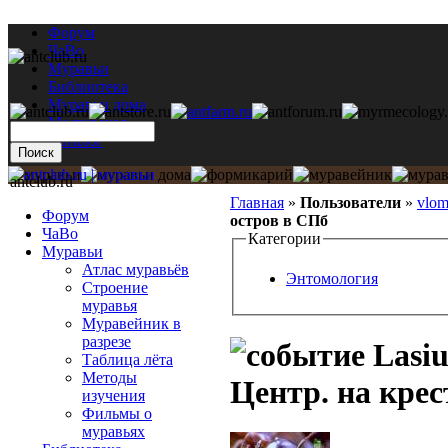
Форум
ЧаВо
Муравьи
Библиотека
Муравьи дома
Мастерская
Каталог
antclub.ru
Главная
»
Пользователи
»
vlo
Форум
остров в СПб
ЧаВо
Категории
Муравьи
Атлас муравьёв
Энтомология
Строение
муравья
Муравейник в
разрезе
Lasiu
Таблица лёта
Методы
Центр. на кре
изучения
Фильмы о
муравьях