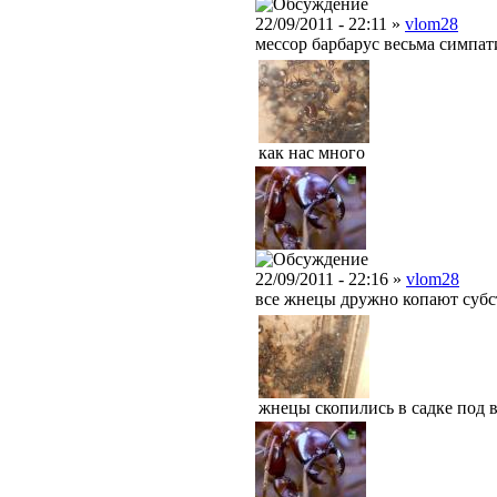
22/09/2011 - 22:11 »
vlom28
мессор барбарус весьма симпат
как нас много
22/09/2011 - 22:16 »
vlom28
все жнецы дружно копают субс
жнецы скопились в садке под в