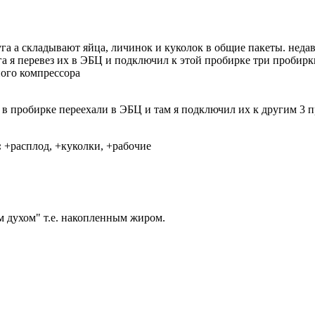
уга а складывают яйца, личинок и куколок в общие пакеты. неда
а я перевез их в ЭБЦ и подключил к этой пробирке три пробирк
ного компрессора
в пробирке переехали в ЭБЦ и там я подключил их к другим 3 п
:
+расплод, +куколки, +рабочие
 духом" т.е. накопленным жиром.