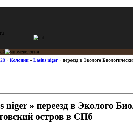
m28
»
Колонии
»
Lasius niger
»
переезд в Эколого Биологически
s niger » переезд в Эколого Би
стовский остров в СПб