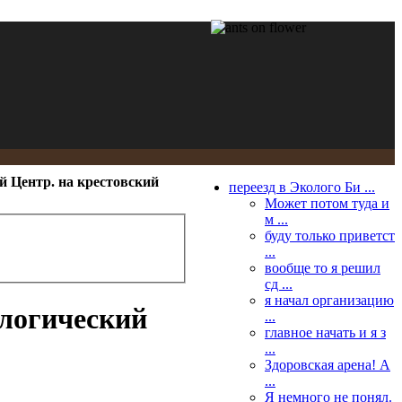
й Центр. на крестовский
переезд в Эколого Би ...
Может потом туда и
м ...
буду только приветст
...
вообще то я решил
сд ...
я начал организацию
ологический
...
главное начать и я з
...
Здоровская арена! А
...
Я немного не понял.