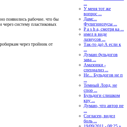
...
У меня тот же
вопрос ...
Дамс...
вно появились рабочие. что бы
Фулигинозусы ...
и через систему пластиковых
P a s h a, смотря ка ...
имел в виде
лазиусов ...
робиркам через тройник от
Так-то да) А если к
...
Думаю бульдогов
зава ...
Амазонки -
специализ ...
Не... Бульдогов не п
...
Темный Лорд, не
спор ...
Бульдоги слишком
кру ...
Думаю, что автор не
...
Согласен, видел
боль ...
19/09/2011 - 08:25 »