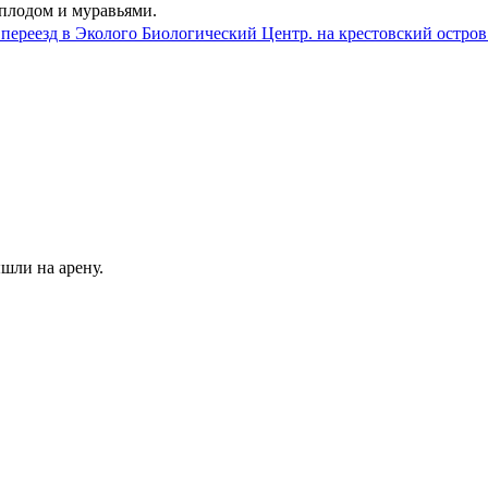
сплодом и муравьями.
 переезд в Эколого Биологический Центр. на крестовский остро
шли на арену.