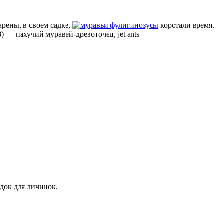
арены, в своем садке,
фулигинозусы
коротали время.
8)
—
пахучий муравей-древоточец, jet ants
адок для личинок.