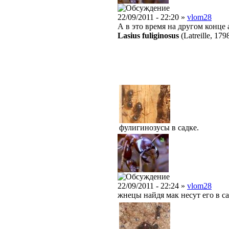
22/09/2011 - 22:20 »
vlom28
А в это время на другом конце 
Lasius fuliginosus
(Latreille, 179
фулигинозусы в садке.
22/09/2011 - 22:24 »
vlom28
жнецы найдя мак несут его в с