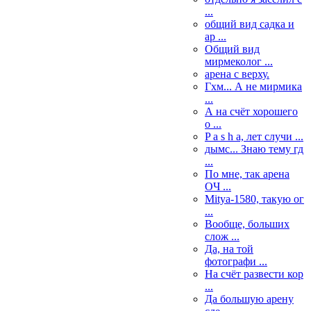
...
общий вид садка и
ар ...
Общий вид
мирмеколог ...
арена с верху.
Гхм... А не мирмика
...
А на счёт хорошего
о ...
P a s h a, лет случи ...
дымс... Знаю тему гд
...
По мне, так арена
ОЧ ...
Mitya-1580, такую ог
...
Вообще, больших
слож ...
Да, на той
фотографи ...
На счёт развести кор
...
Да большую арену