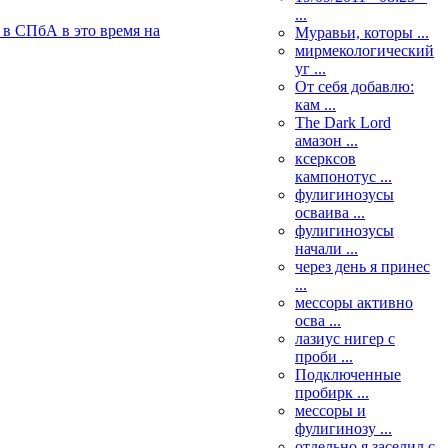
...
в в СПб
А в это время на
Муравьи, которы ...
мирмекологический
уг ...
От себя добавлю:
кам ...
The Dark Lord
амазон ...
ксерксов
кампонотус ...
фулигинозусы
осваива ...
фулигинозусы
начали ...
через день я принес
...
мессоры активно
осва ...
лазиус нигер с
проби ...
Подключенные
пробирк ...
мессоры и
фулигинозу ...
отдельно я заселил с