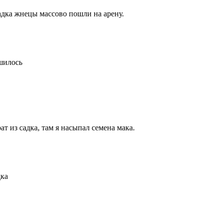
садка жнецы массово пошли на арену.
шилось
 из садка, там я насыпал семена мака.
дка