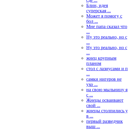
сде ...
Блин, идея
суперская ...
Может я помогу с
бол ...
Мне папа сказал что
...
Ну это реально, но с
...
Ну это реально, но с
...
жнец крупным
планом
стол с лазиусами и п
...
самки нигеров не
ухо ...
на свою мыльницу я
с ...
Жнецы осваивают
свой ...
жнецы столпились у
в ...
первый разведчик
выш ...