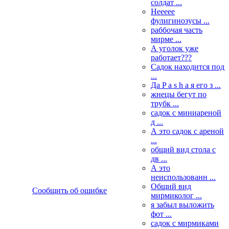
солдат ...
Неееее
фулигинозусы ...
раббочая часть
мирме ...
А уголок уже
работает???
Садок находится под
...
Да P a s h a я его з ...
жнецы бегут по
трубк ...
садок с миниареной
д ...
А это садок с ареной
...
общий вид стола с
дв ...
А это
неиспользованн ...
Общий вид
Сообщить об ошибке
мирмиколог ...
я забыл выложить
фот ...
садок с мирмиками