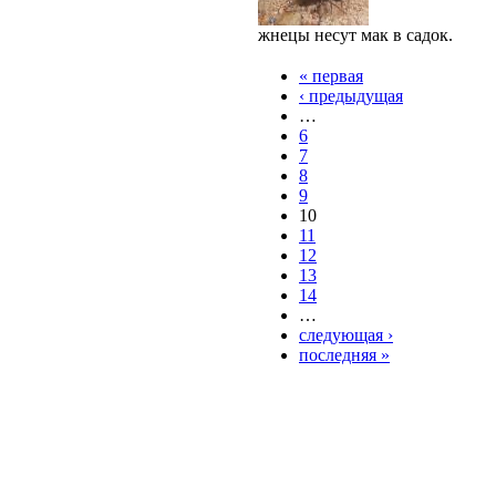
жнецы несут мак в садок.
« первая
‹ предыдущая
…
6
7
8
9
10
11
12
13
14
…
следующая ›
последняя »