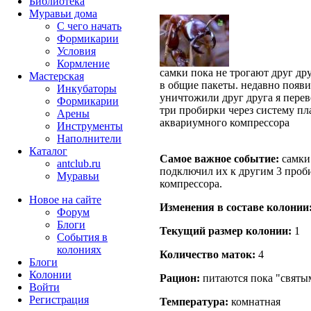
Библиотека
Муравьи дома
С чего начать
Формикарии
Условия
Кормление
самки пока не трогают друг др
Мастерская
в общие пакеты. недавно появи
Инкубаторы
уничтожили друг друга я перев
Формикарии
три пробирки через систему пл
Арены
аквариумного компрессора
Инструменты
Наполнители
Каталог
Самое важное событие:
самки 
antclub.ru
подключил их к другим 3 проб
Муравьи
компрессора.
Новое на сайте
Изменения в составе кoлонии
Форум
Блоги
Текущий размер кoлонии:
1
События в
колониях
Количество маток:
4
Блоги
Колонии
Рацион:
питаются пока "святым
Войти
Peгиcтpaция
Температура:
комнатная