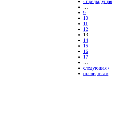
‹ предыдущая
…
9
10
11
12
13
14
15
16
17
…
следующая ›
последняя »