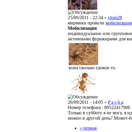
25/09/2011 - 22:34 »
vlom28
мирмики провели
мобилизаци
Мобилизация
индивидуальное или группово
активными фуражирами для кон
вона сколько едоков то.
26/09/2011 - 14:05 »
P a s h a
Номер телефона : 89522417906
Только в субботу я не могу, я и
можно в другой день? Может-бы
« первая