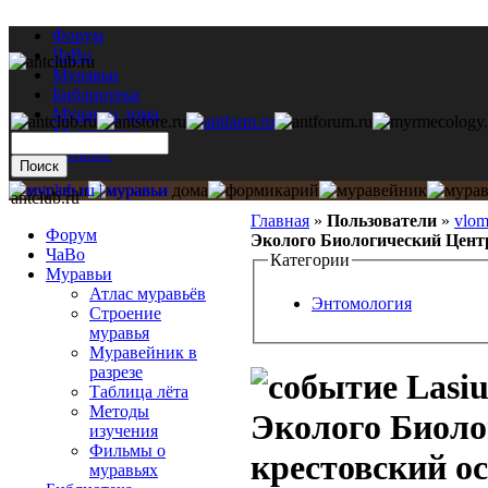
Форум
ЧаВо
Муравьи
Библиотека
Муравьи дома
Мастерская
Каталог
antclub.ru
Главная
»
Пользователи
»
vlo
Форум
Эколого Биологический Центр
ЧаВо
Категории
Муравьи
Атлас муравьёв
Энтомология
Строение
муравья
Муравейник в
разрезе
Lasiu
Таблица лёта
Методы
Эколого Биоло
изучения
Фильмы о
крестовский о
муравьях