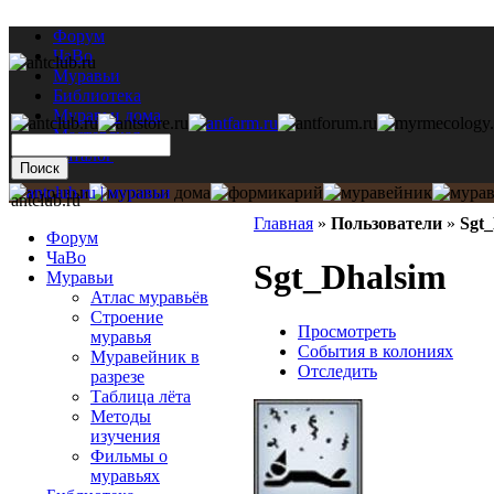
Форум
ЧаВо
Муравьи
Библиотека
Муравьи дома
Мастерская
Каталог
antclub.ru
Главная
»
Пользователи
»
Sgt
Форум
ЧаВо
Sgt_Dhalsim
Муравьи
Атлас муравьёв
Строение
Просмотреть
муравья
События в колониях
Муравейник в
Отследить
разрезе
Таблица лёта
Методы
изучения
Фильмы о
муравьях