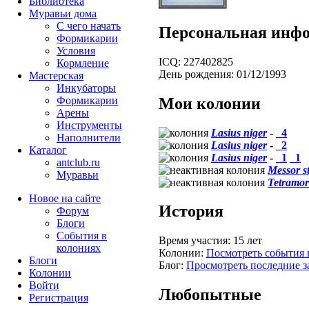
Библиотека
Муравьи дома
С чего начать
Персональная инф
Формикарии
Условия
ICQ:
227402825
Кормление
День рождения:
01/12/1993
Мастерская
Инкубаторы
Мои колонии
Формикарии
Арены
Инструменты
Lasius niger
-
_4
Наполнители
Lasius niger
-
_2
Каталог
Lasius niger
-
_1
_1
antclub.ru
Messor s
Муравьи
Tetramor
Новое на сайте
История
Форум
Блоги
События в
Время участия:
15 лет
колониях
Колонии:
Посмотреть события 
Блоги
Блог:
Просмотреть последние з
Колонии
Войти
Любопытные
Peгиcтpaция