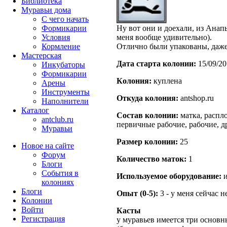
Библиотека
Муравьи дома
С чего начать
Формикарии
Ну вот они и доехали, из Анап
Условия
меня вообще удивительно).
Кормление
Отлично были упакованы, даже 
Мастерская
Дата старта кoлонии:
15/09/20
Инкубаторы
Формикарии
Кoлония:
куплена
Арены
Инструменты
Откуда кoлония:
antshop.ru
Наполнители
Каталог
Состав кoлонии:
матка, распло
antclub.ru
первичные рабочие, рабочие, д
Муравьи
Размер кoлонии:
25
Новое на сайте
Форум
Количество маток:
1
Блоги
События в
Используемое оборудование:
и
колониях
Блоги
Опыт (0-5):
3 - у меня сейчас 
Колонии
Войти
Касты
Peгиcтpaция
у муравьев имеется три основн