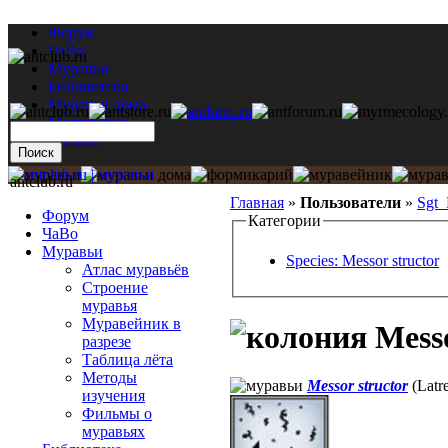
Форум
ЧаВо
Муравьи
Библиотека
Муравьи дома
Мастерская
Каталог
antclub.ru
Главная
»
Пользователи
»
Sgt_
Форум
Категории
ЧаВо
Муравьи
Species: Messor structor
Атлас муравьёв
Строение
муравья
Муравейник в
Messo
разрезе
Таблица лёта
Методы
Messor structor
(Latre
изучения
Фильмы о
муравьях