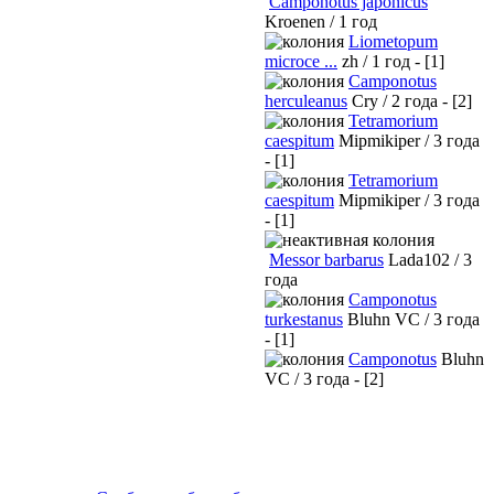
Camponotus japonicus
Kroenen / 1 год
Liometopum
microce ...
zh / 1 год - [1]
Camponotus
herculeanus
Cry / 2 года - [2]
Tetramorium
caespitum
Mipmikiper / 3 года
- [1]
Tetramorium
caespitum
Mipmikiper / 3 года
- [1]
Messor barbarus
Lada102 / 3
года
Camponotus
turkestanus
Bluhn VC / 3 года
- [1]
Camponotus
Bluhn
VC / 3 года - [2]