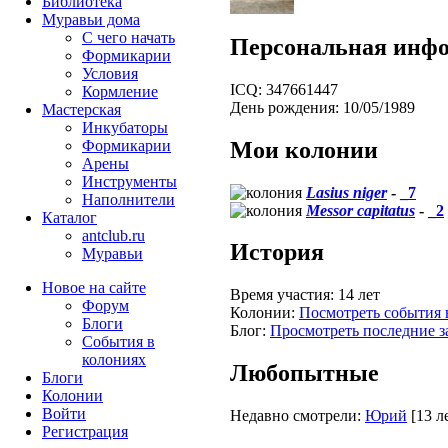
Библиотека
Муравьи дома
С чего начать
Персональная инф
Формикарии
Условия
ICQ:
347661447
Кормление
День рождения:
10/05/1989
Мастерская
Инкубаторы
Мои колонии
Формикарии
Арены
Инструменты
Lasius niger
-
_7
Наполнители
Messor capitatus
-
_2
Каталог
antclub.ru
История
Муравьи
Новое на сайте
Время участия:
14 лет
Форум
Колонии:
Посмотреть события 
Блоги
Блог:
Просмотреть последние з
События в
колониях
Любопытные
Блоги
Колонии
Войти
Недавно смотрели:
Юрий
[13 л
Peгиcтpaция