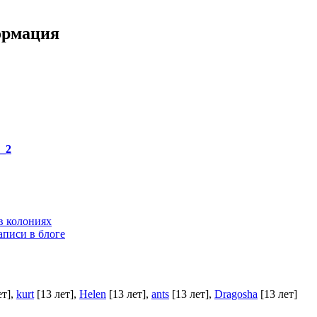
ормация
_2
в колониях
аписи в блоге
ет]
,
kurt
[13 лет]
,
Helen
[13 лет]
,
ants
[13 лет]
,
Dragosha
[13 лет]