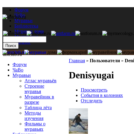
Форум
ЧаВо
Муравьи
Библиотека
Муравьи дома
Мастерская
Каталог
antclub.ru
Главная
»
Пользователи
»
Deni
Форум
ЧаВо
Denisyugai
Муравьи
Атлас муравьёв
Строение
Просмотреть
муравья
События в колониях
Муравейник в
Отследить
разрезе
Таблица лёта
Методы
изучения
Фильмы о
муравьях