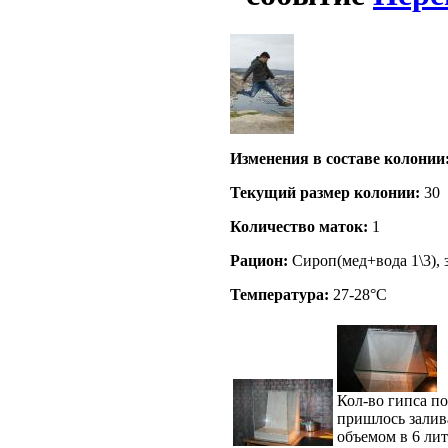
Изменения в составе кoлонии
Текущий размер кoлонии:
30
Количество маток:
1
Рацион:
Сироп(мед+вода 1\3), з
Температура:
27-28°C
Кол-во гипса п
пришлось залива
объемом в 6 ли