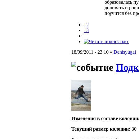
образовалась пу
доливать и ровн
поучится без п
_2
_3
18/09/2011 - 23:10 »
Denisyugai
Подк
Изменения в составе кoлонии
Текущий размер кoлонии:
30