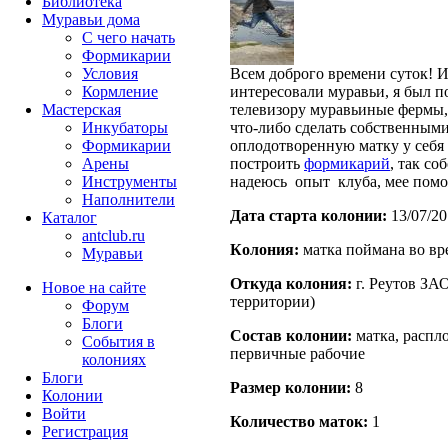
Библиотека
Муравьи дома
С чего начать
Формикарии
Условия
Всем доброго времени суток! И
Кормление
интересовали муравьи, я был п
Мастерская
телевизору муравьиные фермы,
Инкубаторы
что-либо сделать собственным
Формикарии
оплодотворенную матку у себя 
Арены
построить
формикарий
, так со
Инструменты
надеюсь опыт клуба, мее помож
Наполнители
Дата старта кoлонии:
13/07/20
Каталог
antclub.ru
Кoлония:
матка поймана во вр
Муравьи
Откуда кoлония:
г. Реутов 
Новое на сайте
территории)
Форум
Блоги
Состав кoлонии:
матка, распло
События в
первичные рабочие
колониях
Блоги
Размер кoлонии:
8
Колонии
Войти
Количество маток:
1
Peгиcтpaция