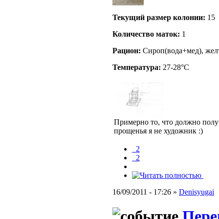
Текущий размер кoлонии:
15
Количество маток:
1
Рацион:
Сироп(вода+мед), жел
Температура:
27-28°C
Примерно то, что должно получ
прощенья я не художник :)
_2
_2
16/09/2011 - 17:26 »
Denisyugai
Пере