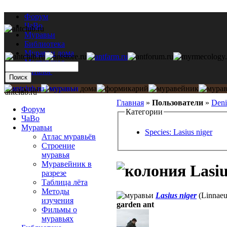
Форум
ЧаВо
Муравьи
Библиотека
Муравьи дома
Мастерская
Каталог
antclub.ru
Главная
»
Пользователи
»
Deni
Форум
Категории
ЧаВо
Муравьи
Species: Lasius niger
Атлас муравьёв
Строение
муравья
Муравейник в
Lasiu
разрезе
Таблица лёта
Методы
Lasius niger
(Linnaeu
изучения
garden ant
Фильмы о
муравьях