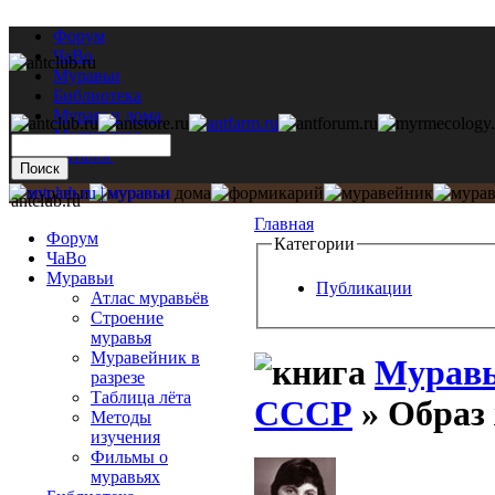
Форум
ЧаВо
Муравьи
Библиотека
Муравьи дома
Мастерская
Каталог
antclub.ru
Главная
Форум
Категории
ЧаВо
Муравьи
Публикации
Атлас муравьёв
Строение
муравья
Муравейник в
Муравь
разрезе
Таблица лёта
СССР
» Образ
Методы
изучения
Фильмы о
муравьях