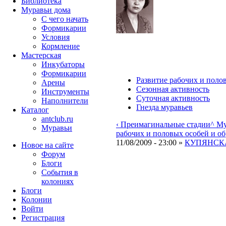
Библиотека
Муравьи дома
С чего начать
Формикарии
Условия
Кормление
Мастерская
Инкубаторы
Формикарии
Развитие рабочих и поло
Арены
Сезонная активность
Инструменты
Суточная активность
Наполнители
Гнезда муравьев
Каталог
antclub.ru
‹ Преимагинальные стадии
^ М
Муравьи
рабочих и половых особей и об
11/08/2009 - 23:00 »
КУПЯНСКА
Новое на сайте
Форум
Блоги
События в
колониях
Блоги
Колонии
Войти
Peгиcтpaция