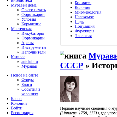
Библиотека
Биомасса
Муравьи дома
Колония
С чего начать
Мирмекология
Формикарии
Насекомое
Условия
Падь
Кормление
Популяция
Мастерская
Фуражиры
Инкубаторы
Экология
Формикарии
Арены
Инструменты
Наполнители
Муравь
Каталог
antclub.ru
СССР
» Истор
Муравьи
Новое на сайте
Форум
Блоги
События в
колониях
Блоги
Колонии
Войти
Первые научные сведения о мур
Peгиcтpaция
(Linnaeus, 1758, 1771)
, где упо