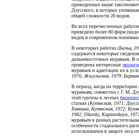
приведенных выше таксономиче
Длусского, в которых упоминае
общей сложности 20 видов.
Во всех перечисленных работа
приведено более 80 форм (видо
видов в современном пониман
В некоторых работах
(Бальц, 1
содержатся некоторые сведения
дальневосточных муравьев. В п
проведены интересные
экологи
муравьев и адаптации их к ус
1976; Жигульская, 1979; Берман 
В период, когда на территории
муравьям, совместно с Г. М. 
этой группы в лесных
биоцено
статьях
(Купянская, 1971; Длусс
Хавкина, Купянская, 1972; Купян
1982; Dlussky, Kupianskaya, 197
муравьев в разных растительны
особенности стадиального рас
использования в защите леса о