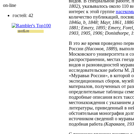
видов. В специальной работе,
on-line
1802)
, указывалось около 110 
интерес к этой группе
насеком
гостей: 42
количество публикаций, посвя
1846а, b, 1848; Mayr, 1861, 1886;
1881; Emery, 1895; Emery, Forel
1903, 1905, 1906; Donisthorpe, 1
В это же время проведено перв
России
(Насонов, 1889)
, выпол
Московского университета и с
распространении, местах гнезд
видов и разновидностей мурав
исследовательские работы М. Д
«Муравьи России», в которой о
экспедиционных сборов, музе
материалов, полученных от ра
определительные таблицы семей
подробные описания всех таксо
местонахождения с указанием д
литературы, приведенный в ней
обстоятельная монография дол
источником сведений о муравья
подобная работа
(Караваев, 19