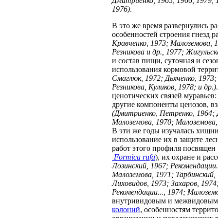
Дмитриенко, 1965, 1966, 1979, 
1976)
.
В это же время развернулись р
особенностей строения гнезд 
Кравченко, 1973; Малоземова, 19
Резникова и др., 1977; Жигульск
и состав пищи, суточная и сез
использования кормовой терр
Смаглюк, 1972; Дьяченко, 1973; 
Резникова, Куликов, 1978; и др.)
ценотических связей муравьев:
другие компоненты ценозов, 
(Дмитриенко, Петренко, 1964; 
Малоземова, 1970; Малоземова,
В эти же годы изучалась хищни
использование их в защите лес
работ этого профиля посвяще
Formica rufa
), их охране и ра
Лозинский, 1967; Рекомендации.
Малоземова, 1971; Тарбинский,
Лиховидов, 1973; Захаров, 1974
Рекомендации..., 1974; Малоземо
внутривидовым и межвидовым 
колоний
, особенностям террит