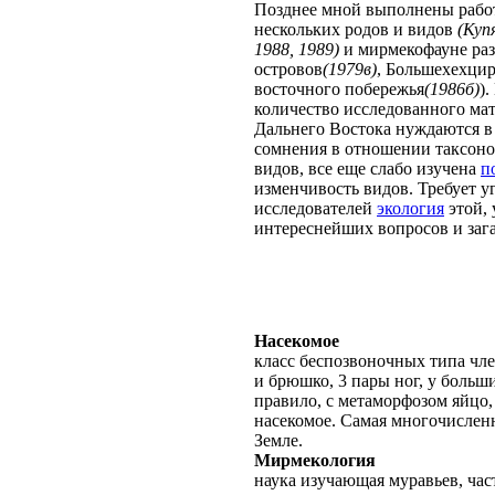
Позднее мной выполнены рабо
нескольких родов и видов
(Купя
1988, 1989)
и мирмекофауне раз
островов
(1979в)
, Большехехцир
восточного побережья
(1986б)
)
количество исследованного ма
Дальнего Востока нуждаются в
сомнения в отношении таксоно
видов, все еще слабо изучена
п
изменчивость видов. Требует у
исследователей
экология
этой,
интереснейших вопросов и заг
Насекомое
класс беспозвоночных типа чле
и брюшко, 3 пары ног, у больш
правило, с метаморфозом яйцо,
насекомое. Самая многочислен
Земле.
Мирмекология
наука изучающая муравьев, ча