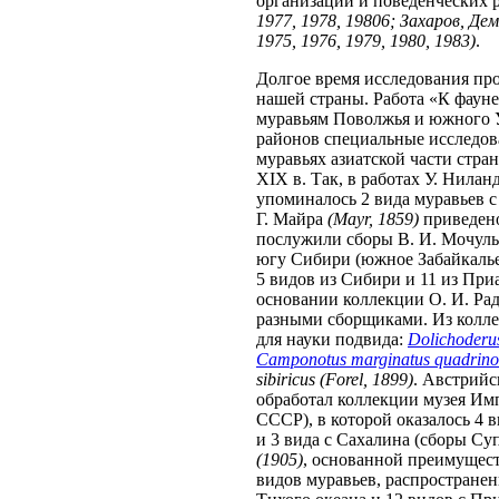
организации и поведенческих
1977, 1978, 19806; Захаров, Дем
1975, 1976, 1979, 1980, 1983)
.
Долгое время исследования пр
нашей страны. Работа «К фауне
муравьям Поволжья и южного 
районов специальные исследов
муравьях азиатской части стра
XIX в. Так, в работах У. Нилан
упоминалось 2 вида муравьев с
Г. Майра
(Mayr, 1859)
приведено
послужили сборы В. И. Мочуль
югу Сибири (южное Забайкалье
5 видов из Сибири и 11 из При
основании коллекции О. И. Рад
разными сборщиками. Из колле
для науки подвида:
Dolichoderu
Camponotus marginatus quadrino
sibiricus
(Forel, 1899)
. Австрий
обработал коллекции музея И
СССР), в которой оказалось 4 
и 3 вида с Сахалина (сборы Су
(1905)
, основанной преимущест
видов муравьев, распространен