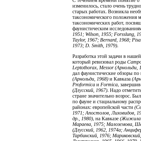
С течением времени понятие о
изменилось, стало очень трудн
старых работах. Возникла необ
таксономического положения м
таксономических работ, посвя
фаунистическим исследования
1951; Wilson, 1955; Forsslung, 1
Taylor, 1967; Bernard, 1968; Pisa
1973; D. Smith, 1979)
.
Разработка этой задачи в нашей
который ревизовал роды
Campo
Leptothorax
,
Messor
(Арнольди, 1
дал фаунистические обзоры по
(Арнольди, 1968)
и Кавказа
(Арн
Proformica
и
Formica
, заверши
(Длусский, 1967)
. Надо отметит
стране значительно возрос. Б
по фауне и стациальному расп
районах: европейской части
(С
1971; Апостолов, Лиховидов, 1
др., 1980)
, на Кавказе
(Жижилаш
Мараева, 1975; Малоземова, Шв
(Длусский, 1962, 1974а; Анцифе
Тарбинский, 1976; Мариковский,