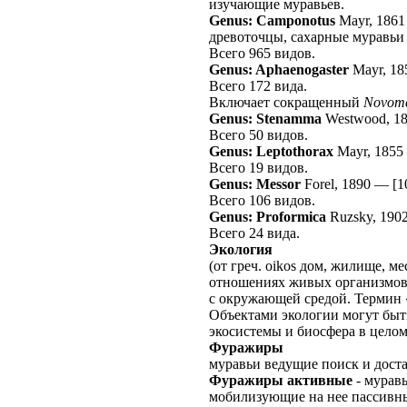
изучающие муравьев.
Genus: Camponotus
Mayr, 1861
древоточцы, сахарные муравьи
Всего 965 видов.
Genus: Aphaenogaster
Mayr, 18
Всего 172 вида.
Включает сокращенный
Novome
Genus: Stenamma
Westwood, 1
Всего 50 видов.
Genus: Leptothorax
Mayr, 1855
Всего 19 видов.
Genus: Messor
Forel, 1890
—
[1
Всего 106 видов.
Genus: Proformica
Ruzsky, 190
Всего 24 вида.
Экология
(от греч. oikos дом, жилище, ме
отношениях живых организмов
с окружающей средой. Термин «
Объектами экологии могут быт
экосистемы и биосфера в целом
Фуражиры
муравьи ведущие поиск и дост
Фуражиры активные
- мурав
мобилизующие на нее пассивн