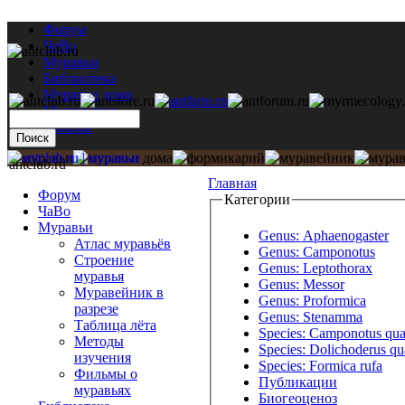
Форум
ЧаВо
Муравьи
Библиотека
Муравьи дома
Мастерская
Каталог
antclub.ru
Главная
Форум
Категории
ЧаВо
Муравьи
Genus: Aphaenogaster
Атлас муравьёв
Genus: Camponotus
Строение
Genus: Leptothorax
муравья
Genus: Messor
Муравейник в
Genus: Proformica
разрезе
Genus: Stenamma
Таблица лёта
Species: Camponotus qua
Методы
Species: Dolichoderus qu
изучения
Species: Formica rufa
Фильмы о
Публикации
муравьях
Биогеоценоз