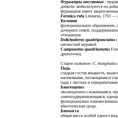
Фуражиры пассивные
- мурав
добычи: мобилизуются на доб
фуражиров имеет закрепленные
Formica rufa
Linnaeus, 1761
—
Колония
функциональное образование, 
дочерних семей, поддерживаю
отношения
Dolichoderus quadripunctatus
(
пятнистый муравей
Camponotus quadrinotatus
Fore
древоточец
Старое название:
C. marginatus 
Падь
сладкая густая жидкость, выде
насекомыми, питающимися соко
падь с листьев и перерабатывае
Биогеоценоз
эволюционно сложившаяся, про
самоподдерживающаяся, одноро
функционально взаимосвязаны
абиотическая среда.
Биомасса
общая масса особей одного вид