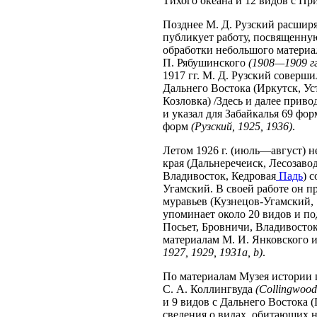
Тихого океана и 12 видов с Пр
Позднее М. Д. Рузский расширя
публикует работу, посвященную
обработки небольшого материа
П. Рябушинского
(1908—1909 гг
1917 гг. М. Д. Рузский соверш
Дальнего Востока (Иркутск, Ус
Козловка) /Здесь и далее прив
и указал для Забайкалья 69 фор
форм
(Рузский, 1925, 1936)
.
Летом 1926 г. (июль—август) 
края (Дальнеречеиск, Лесозаво
Владивосток, Кедровая
Падь
) 
Угамский. В своей работе он 
муравьев (Кузнецов-Угамский, 1
упоминает около 20 видов и по
Посьет, Бровничи, Владивосток
материалам М. И. Янковского 
1927, 1929, 1931a, b)
.
По материалам Музея истории 
С. А. Коллингвуда
(Collingwood
и 9 видов с Дальнего Востока 
сведения о видах, обитающих 