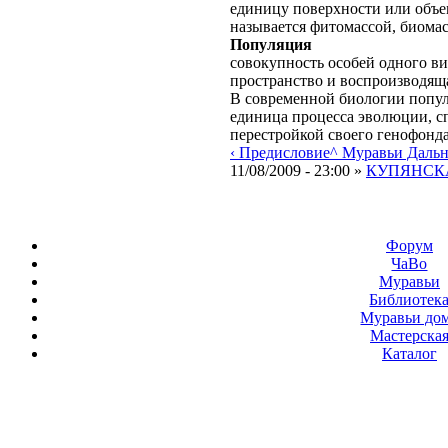
единицу поверхности или объе
называется фитомассой, биома
Популяция
совокупность особей одного в
пространство и воспроизводяща
В современной биологии попул
единица процесса эволюции, с
перестройкой своего генофонда
‹ Предисловие
^ Муравьи Даль
11/08/2009 - 23:00 »
КУПЯНСКА
Форум
ЧаВо
Муравьи
Библиотек
Муравьи до
Мастерска
Каталог